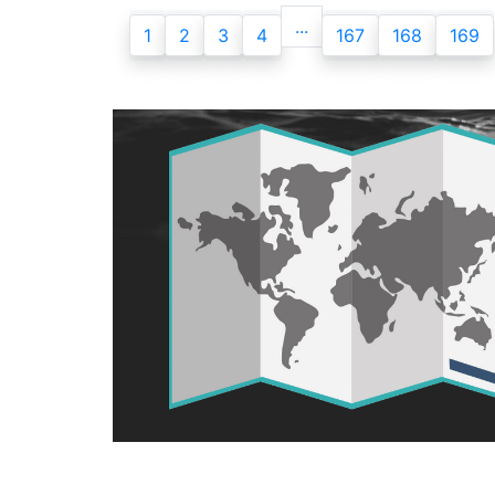
...
1
2
3
4
167
168
169