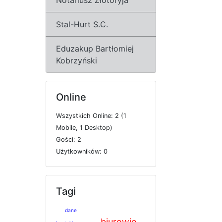
Stal-Hurt S.C.
Eduzakup Bartłomiej
Kobrzyński
Online
W
s
z
y
s
t
k
i
c
h
O
n
l
i
n
e: 2 (1
M
o
b
i
l
e, 1
D
e
s
k
t
o
p)
G
o
ś
c
i: 2
U
ż
y
t
k
o
w
n
i
k
ó
w: 0
Tagi
dane
biurowie