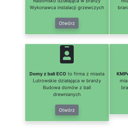
Radomsko działająca w branży
mi
Wykonawca instalacji grzewczych
bran
Otwórz
Domy z bali ECO
to firma z miasta
KMPo
Lutrowskie działająca w branży
mia
Budowa domów z bali
br
drewnianych
Otwórz