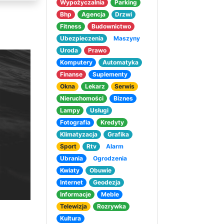
Wypożyczalnia
Parking
Bhp
Agencja
Drzwi
Fitness
Budownictwo
Ubezpieczenia
Maszyny
Uroda
Prawo
Komputery
Automatyka
Finanse
Suplementy
Okna
Lekarz
Serwis
Nieruchomości
Biznes
Lampy
Usługi
Fotografia
Kredyty
Klimatyzacja
Grafika
Sport
Rtv
Alarm
Ubrania
Ogrodzenia
Kwiaty
Obuwie
Internet
Geodezja
Informacje
Meble
Telewizja
Rozrywka
Kultura