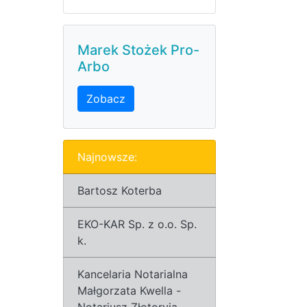
Marek Stożek Pro-
Arbo
Zobacz
Najnowsze:
Bartosz Koterba
EKO-KAR Sp. z o.o. Sp.
k.
Kancelaria Notarialna
Małgorzata Kwella -
Notariusz Złotoryja