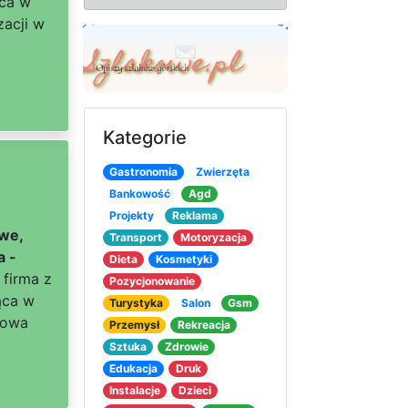
ąca w
zacji w
Kategorie
Gastronomia
Zwierzęta
Bankowość
Agd
Projekty
Reklama
we,
Transport
Motoryzacja
a -
Dieta
Kosmetyki
 firma z
Pozycjonowanie
ąca w
Turystyka
Salon
Gsm
mowa
Przemysł
Rekreacja
Sztuka
Zdrowie
Edukacja
Druk
Instalacje
Dzieci