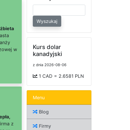
Wyszukaj
lżbieta
asta
ranży
Kurs dolar
azowej w
kanadyjski
z dnia 2026-08-06
1 CAD = 2.6581 PLN
Menu
Blog
epła,
irma z
Firmy