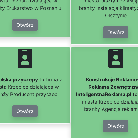
asta Poznań działająca w
miasta Olsztyn działaj
ży Brukarstwo w Poznaniu
branży Instalacja klimaty
Olsztynie
Otwórz
Otwórz
lska przyczepy
to firma z
Konstrukcje Reklamo
sta Krzepice działająca w
Reklama Zewnętrzn
anży Producent przyczep
InteligentnaReklama.pl
to
miasta Krzepice działaj
branży Agencja rekla
Otwórz
Otwórz