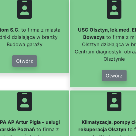
tom S.C.
to firma z miasta
USG Olsztyn, lek.med. E
dniki działająca w branży
Bowszys
to firma z mi
Budowa garaży
Olsztyn działająca w b
Centrum diagnostyki obr
Olsztynie
Otwórz
Otwórz
A AP Artur Pigła - usługi
Klimatyzacja, pompy ci
karskie Poznań
to firma z
rekuperacja Olsztyn
to f