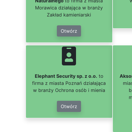
Naturalnego
to firma z miasta
Morawica działająca w branży
Zakład kamieniarski
Otwórz
Elephant Security sp. z o.o.
to
Akson
firma z miasta Poznań działająca
mia
w branży Ochrona osób i mienia
b
m
Otwórz