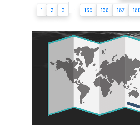
...
1
2
3
165
166
167
16