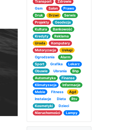
Transport
Zdrowie
Gsm
Salon
Prawo
Druk
Drzwi
Serwis
Projekty
Geodezja
Kultura
Bankowość
Kredyty
Reklama
Uroda
Komputery
Motoryzacja
Usługi
Ogrodzenia
Alarm
Sport
Grafika
Lekarz
Obuwie
Ubrania
Bhp
Automatyka
Finanse
Klimatyzacja
Informacje
Meble
Fitness
Agd
Instalacje
Dieta
Rtv
Kosmetyki
Dzieci
Nieruchomości
Lampy