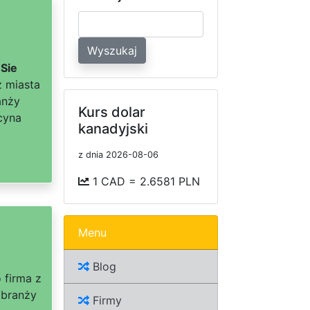
Wyszukaj
 Sie
z miasta
anży
Kurs dolar
cyna
kanadyjski
z dnia 2026-08-06
1 CAD = 2.6581 PLN
Menu
Blog
o firma z
 branży
Firmy