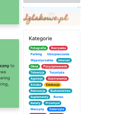
Kategorie
Fotografia
Rozrywka
Parking
Ubezpieczenia
Wypożyczalnia
Internet
yczny
to
Okna
Pozycjonowanie
awa
Telewizja
Turystyka
ering
Agencja
Gastronomia
ring,
Sztuka
Edukacja
Rekreacja
Budownictwo
Suplementy
Biznes
Kwiaty
Przemysł
Maszyny
Zwierzęta