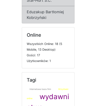
Stal-Hurt S.C.
Eduzakup Bartłomiej
Kobrzyński
Online
W
s
z
y
s
t
k
i
c
h
O
n
l
i
n
e: 18 (5
M
o
b
i
l
e, 13
D
e
s
k
t
o
p)
G
o
ś
c
i: 17
U
ż
y
t
k
o
w
n
i
k
ó
w: 1
Tagi
Internetowa baza firm
Wizytówki
wydawni
online