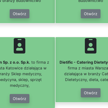
w branży Budownictwo
Budownictwo
Otwórz
Otwórz
 Sp. z o.o. Sp.k.
to firma z
Dietific - Catering Dietet
sta Katowice działająca w
firma z miasta Warsz
ranży Sklep medyczny,
działająca w branży Cat
edycyna, sklep, sprzęt
Dietetyczny, dieta, cate
medyczny,
Otwórz
Otwórz