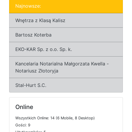
Najnowsze:
Wnętrza z Klasą Kalisz
Bartosz Koterba
EKO-KAR Sp. z o.o. Sp. k.
Kancelaria Notarialna Małgorzata Kwella -
Notariusz Złotoryja
Stal-Hurt S.C.
Online
W
s
z
y
s
t
k
i
c
h
O
n
l
i
n
e: 14 (6
M
o
b
i
l
e, 8
D
e
s
k
t
o
p)
G
o
ś
c
i: 9