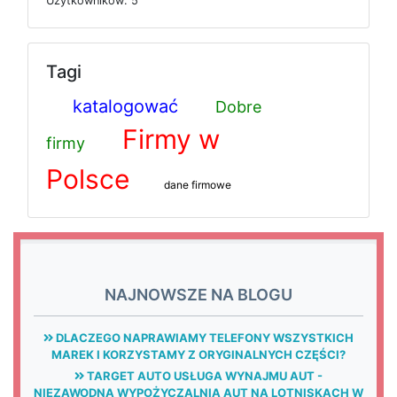
U
ż
y
t
k
o
w
n
i
k
ó
w: 5
Tagi
katalogować
Dobre
Firmy w
firmy
Polsce
dane firmowe
NAJNOWSZE NA BLOGU
DLACZEGO NAPRAWIAMY TELEFONY WSZYSTKICH
MAREK I KORZYSTAMY Z ORYGINALNYCH CZĘŚCI?
TARGET AUTO USŁUGA WYNAJMU AUT -
NIEZAWODNA WYPOŻYCZALNIA AUT NA LOTNISKACH W