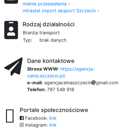
mienie przesiedlenia
-
intrastat import eksport Szczecin
-
Rodzaj działalności
Branża:
transport
Typ:
brak danych
Dane kontaktowe
Strona WWW:
https://agencja-
celna.szczecin.pl/
e-mail:
a
g
e
n
c
50
j
a
c
e
l
8b3
n
a
f0
s
7bd
z
b
c
z
e
c
i
n
696
g
m
a
i
l
e0
.
c
f7c
o
m
Telefon:
797 548 918
Portale społecznościowe
Facebook:
link
Instagram:
link