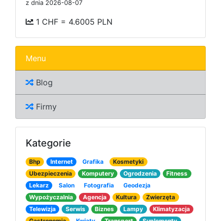
z dnia 2026-08-07
1 CHF = 4.6005 PLN
Menu
Blog
Firmy
Kategorie
Bhp
Internet
Grafika
Kosmetyki
Ubezpieczenia
Komputery
Ogrodzenia
Fitness
Lekarz
Salon
Fotografia
Geodezja
Wypożyczalnia
Agencja
Kultura
Zwierzęta
Telewizja
Serwis
Biznes
Lampy
Klimatyzacja
Gastronomia
Kwiaty
Transport
Suplementy