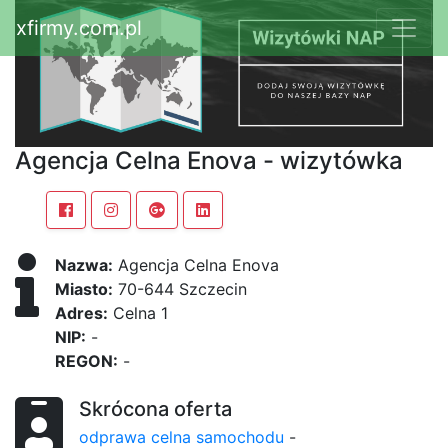
xfirmy.com.pl
Agencja Celna Enova - wizytówka
Nazwa:
Agencja Celna Enova
Miasto:
70-644 Szczecin
Adres:
Celna 1
NIP:
-
REGON:
-
Skrócona oferta
odprawa celna samochodu
-