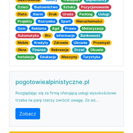
Dzieci
Budownictwo
Sztuka
Pozycjonowanie
Dieta
Alarm
Druk
Uroda
Parking
Usługi
Projekty
Rozrywka
Sport
Nieruchomości
Gsm
Reklama
Agd
Prawo
Motoryzacja
Automatyka
Rtv
Informacje
Bankowość
Meble
Kredyty
Zdrowie
Ubrania
Przemysł
Okna
Finanse
Rekreacja
Drzwi
Obuwie
Instalacje
Edukacja
Maszyny
Turystyka
pogotowiealpinistyczne.pl
Rozglądając się za firmą oferującą usługi wysokościowe
trzeba na parę rzeczy zwrócić uwagę. Ze wz...
Zobacz