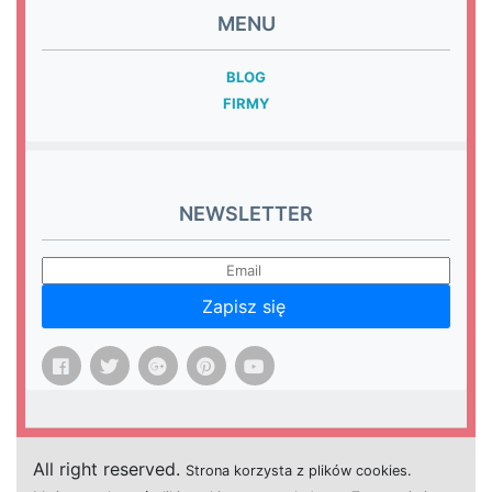
MENU
BLOG
FIRMY
NEWSLETTER
Zapisz się
All right reserved.
Strona
k
o
r
z
y
s
t
a z plików cookies.