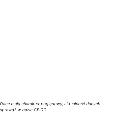
D
a
n
e
m
a
j
ą
c
h
a
r
a
k
t
e
r poglądowy,
a
k
t
u
a
l
n
o
ś
ć
d
a
n
y
c
h
s
p
r
a
w
d
ź w bazie CEIDG