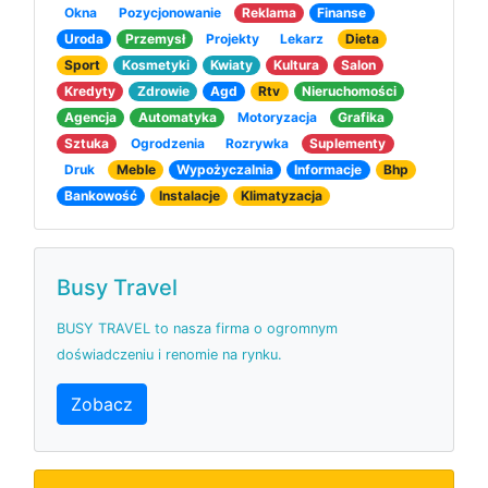
Okna
Pozycjonowanie
Reklama
Finanse
Uroda
Przemysł
Projekty
Lekarz
Dieta
Sport
Kosmetyki
Kwiaty
Kultura
Salon
Kredyty
Zdrowie
Agd
Rtv
Nieruchomości
Agencja
Automatyka
Motoryzacja
Grafika
Sztuka
Ogrodzenia
Rozrywka
Suplementy
Druk
Meble
Wypożyczalnia
Informacje
Bhp
Bankowość
Instalacje
Klimatyzacja
Busy Travel
BUSY TRAVEL to nasza firma o ogromnym
doświadczeniu i renomie na rynku.
Zobacz