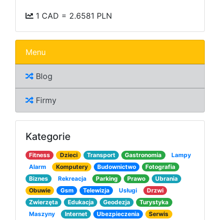
1 CAD = 2.6581 PLN
Menu
Blog
Firmy
Kategorie
Fitness
Dzieci
Transport
Gastronomia
Lampy
Alarm
Komputery
Budownictwo
Fotografia
Biznes
Rekreacja
Parking
Prawo
Ubrania
Obuwie
Gsm
Telewizja
Usługi
Drzwi
Zwierzęta
Edukacja
Geodezja
Turystyka
Maszyny
Internet
Ubezpieczenia
Serwis