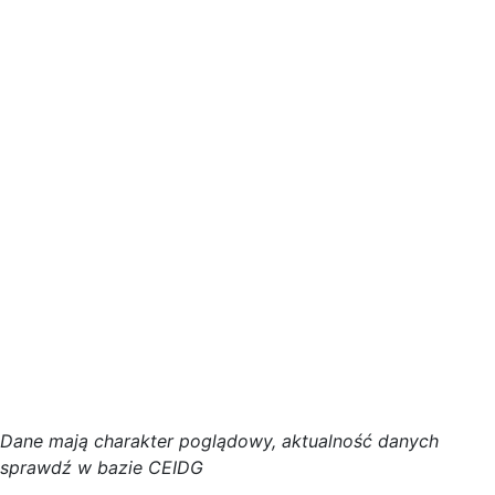
D
a
n
e
m
a
j
ą
c
h
a
r
a
k
t
e
r poglądowy,
a
k
t
u
a
l
n
o
ś
ć
d
a
n
y
c
h
s
p
r
a
w
d
ź w bazie CEIDG