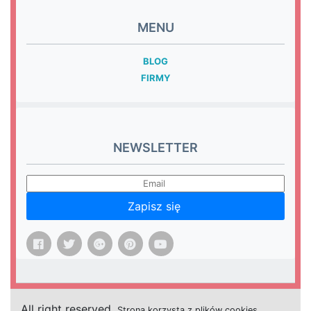
MENU
BLOG
FIRMY
NEWSLETTER
Zapisz się
All right reserved.
Strona
k
o
r
z
y
s
t
a z plików cookies.