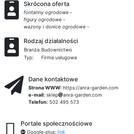
Skrócona oferta
fontanny ogrodowe
-
figury ogrodowe
-
wazony i donice ogrodowe
-
Rodzaj działalności
Branża:
Budownictwo
Typ:
Firma usługowa
Dane kontaktowe
Strona WWW:
https://anra-garden.com
e-mail:
s
751
k
l
e
b30
p
a
n
r
a
-
0
g
d55
a
r
d
e
n
.
9e3
c
dd
o
m
Telefon:
502 495 573
Portale społecznościowe
Google-plus:
link