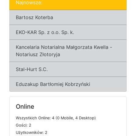
Najnowsze:
Bartosz Koterba
EKO-KAR Sp. z o.o. Sp. k.
Kancelaria Notarialna Małgorzata Kwella -
Notariusz Złotoryja
Stal-Hurt S.C.
Eduzakup Bartłomiej Kobrzyński
Online
W
s
z
y
s
t
k
i
c
h
O
n
l
i
n
e: 4 (0
M
o
b
i
l
e, 4
D
e
s
k
t
o
p)
G
o
ś
c
i: 2
U
ż
y
t
k
o
w
n
i
k
ó
w: 2