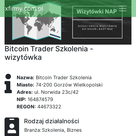
xfirmy.com.pl
Bitcoin Trader Szkolenia -
wizytówka
Nazwa:
Bitcoin Trader Szkolenia
Miasto:
74-200 Gorzów Wielkopolski
Adres:
ul. Norwida 23c/42
NIP:
164874579
REGON:
44673322
Rodzaj działalności
Branża:
Szkolenia, Biznes