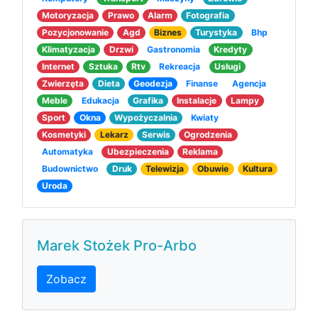
Motoryzacja
Prawo
Alarm
Fotografia
Pozycjonowanie
Agd
Biznes
Turystyka
Bhp
Klimatyzacja
Drzwi
Gastronomia
Kredyty
Internet
Sztuka
Rtv
Rekreacja
Usługi
Zwierzęta
Dieta
Geodezja
Finanse
Agencja
Meble
Edukacja
Grafika
Instalacje
Lampy
Sport
Okna
Wypożyczalnia
Kwiaty
Kosmetyki
Lekarz
Serwis
Ogrodzenia
Automatyka
Ubezpieczenia
Reklama
Budownictwo
Druk
Telewizja
Obuwie
Kultura
Uroda
Marek Stożek Pro-Arbo
Zobacz