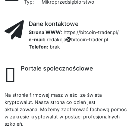
Typ:
Mikroprzedsiębiorstwo
Dane kontaktowe
Strona WWW:
https://bitcoin-trader.pl/
e-mail:
r
e
a4
d
a
k
4c1
c
8d
j
74
a
b
i
2
t
1d
c
o
i
488
n
-
t
r
a
d
e
r
1
.
p
l
Telefon:
brak
Portale społecznościowe
Na stronie firmowej masz wieści ze świata
kryptowalut. Nasza strona co dzień jest
aktualizowana. Możemy zaoferować fachową pomoc
w zakresie kryptowalut w postaci profesjonalnych
szkoleń.