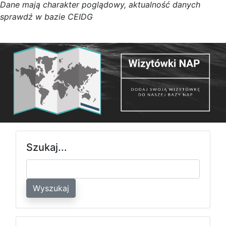
D
a
n
e
m
a
j
ą
c
h
a
r
a
k
t
e
r poglądowy,
a
k
t
u
a
l
n
o
ś
ć
d
a
n
y
c
h
s
p
r
a
w
d
ź w bazie CEIDG
Szukaj...
Wyszukaj