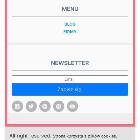
MENU
BLOG
FIRMY
NEWSLETTER
Zapisz się
All right reserved.
Strona
k
o
r
z
y
s
t
a z plików cookies.