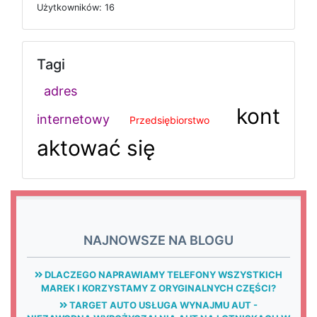
U
ż
y
t
k
o
w
n
i
k
ó
w: 16
Tagi
adres
kont
internetowy
Przedsiębiorstwo
aktować się
NAJNOWSZE NA BLOGU
DLACZEGO NAPRAWIAMY TELEFONY WSZYSTKICH
MAREK I KORZYSTAMY Z ORYGINALNYCH CZĘŚCI?
TARGET AUTO USŁUGA WYNAJMU AUT -