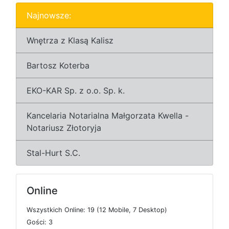
Najnowsze:
Wnętrza z Klasą Kalisz
Bartosz Koterba
EKO-KAR Sp. z o.o. Sp. k.
Kancelaria Notarialna Małgorzata Kwella -
Notariusz Złotoryja
Stal-Hurt S.C.
Online
W
s
z
y
s
t
k
i
c
h
O
n
l
i
n
e: 19 (12
M
o
b
i
l
e, 7
D
e
s
k
t
o
p)
G
o
ś
c
i: 3