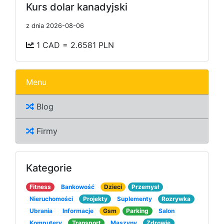
Kurs dolar kanadyjski
z dnia 2026-08-06
1 CAD = 2.6581 PLN
Menu
Blog
Firmy
Kategorie
Fitness
Bankowość
Dzieci
Przemysł
Nieruchomości
Projekty
Suplementy
Rozrywka
Ubrania
Informacje
Gsm
Parking
Salon
Komputery
Transport
Maszyny
Zdrowie