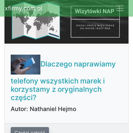
xfirmy.com.pl
Dlaczego naprawiamy
telefony wszystkich marek i
korzystamy z oryginalnych
części?
Autor: Nathaniel Hejmo
Czytaj całość