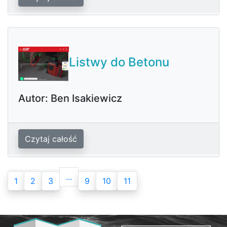
Listwy do Betonu
Autor: Ben Isakiewicz
Czytaj całość
...
1
2
3
9
10
11