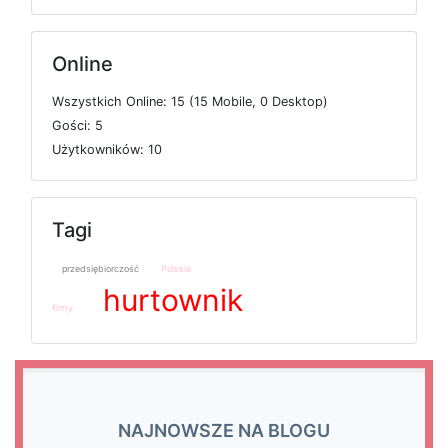
Online
W
s
z
y
s
t
k
i
c
h
O
n
l
i
n
e: 15 (15
M
o
b
i
l
e, 0
D
e
s
k
t
o
p)
G
o
ś
c
i: 5
U
ż
y
t
k
o
w
n
i
k
ó
w: 10
Tagi
przedsiębiorczość
Polskie
hurtownik
firmy
NAJNOWSZE NA BLOGU