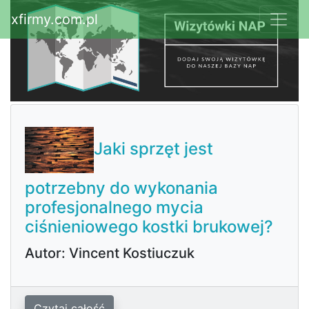
xfirmy.com.pl
Jaki sprzęt jest
potrzebny do wykonania
profesjonalnego mycia
ciśnieniowego kostki brukowej?
Autor: Vincent Kostiuczuk
Czytaj całość