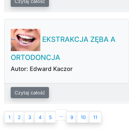
Czytaj całość
EKSTRAKCJA ZĘBA A
ORTODONCJA
Autor: Edward Kaczor
Czytaj całość
...
1
2
3
4
5
9
10
11