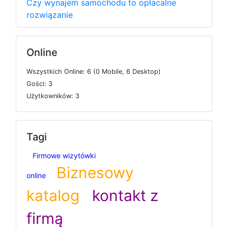
Czy wynajem samochodu to opłacalne
rozwiązanie
Online
W
s
z
y
s
t
k
i
c
h
O
n
l
i
n
e: 6 (0
M
o
b
i
l
e, 6
D
e
s
k
t
o
p)
G
o
ś
c
i: 3
U
ż
y
t
k
o
w
n
i
k
ó
w: 3
Tagi
Firmowe wizytówki
Biznesowy
online
katalog
kontakt z
firmą