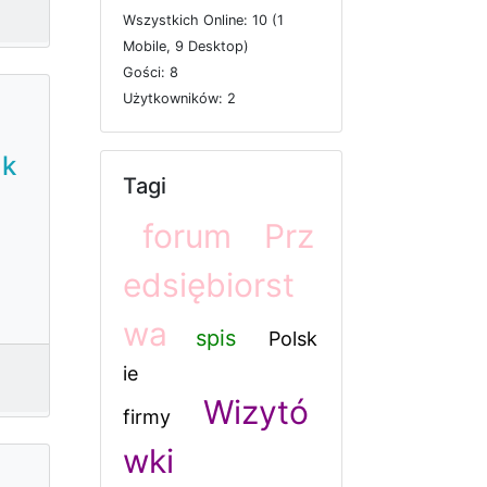
W
s
z
y
s
t
k
i
c
h
O
n
l
i
n
e: 10 (1
M
o
b
i
l
e, 9
D
e
s
k
t
o
p)
G
o
ś
c
i: 8
U
ż
y
t
k
o
w
n
i
k
ó
w: 2
ak
Tagi
forum
Prz
edsiębiorst
wa
spis
Polsk
ie
Wizytó
firmy
wki