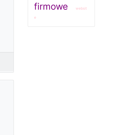
firmowe
websit
e