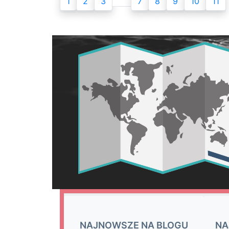
1
2
3
7
8
9
10
11
NAJNOWSZE NA BLOGU
NA