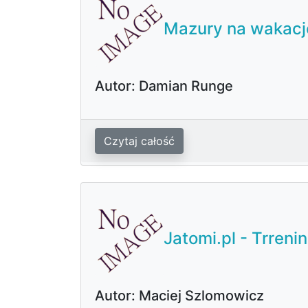
Mazury na wakacj
Autor: Damian Runge
Czytaj całość
Jatomi.pl - Trreni
Autor: Maciej Szlomowicz