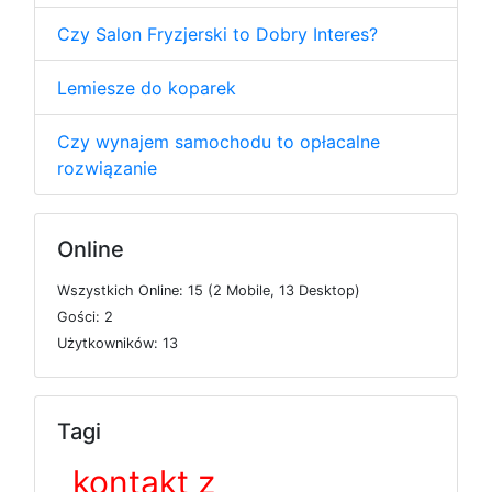
Czy Salon Fryzjerski to Dobry Interes?
Lemiesze do koparek
Czy wynajem samochodu to opłacalne
rozwiązanie
Online
W
s
z
y
s
t
k
i
c
h
O
n
l
i
n
e: 15 (2
M
o
b
i
l
e, 13
D
e
s
k
t
o
p)
G
o
ś
c
i: 2
U
ż
y
t
k
o
w
n
i
k
ó
w: 13
Tagi
kontakt z