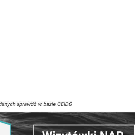
d
a
n
y
c
h
s
p
r
a
w
d
ź w bazie CEIDG