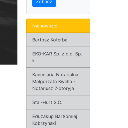
Zobacz
Najnowsze:
Bartosz Koterba
EKO-KAR Sp. z o.o. Sp.
k.
Kancelaria Notarialna
Małgorzata Kwella -
Notariusz Złotoryja
Stal-Hurt S.C.
Eduzakup Bartłomiej
Kobrzyński