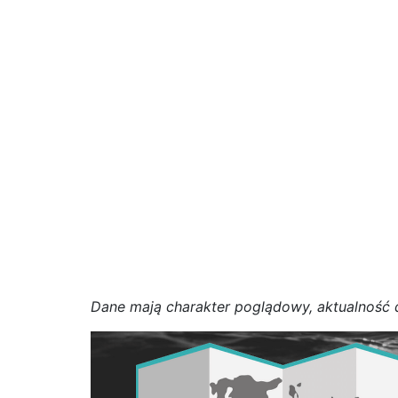
D
a
n
e
m
a
j
ą
c
h
a
r
a
k
t
e
r poglądowy,
a
k
t
u
a
l
n
o
ś
ć