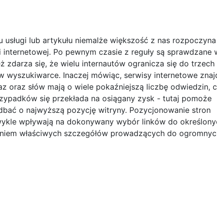
u usługi lub artykułu niemalże większość z nas rozpoczyna
 internetowej. Po pewnym czasie z reguły są sprawdzane 
ż zdarza się, że wielu internautów ogranicza się do trzech
w wyszukiwarce. Inaczej mówiąc, serwisy internetowe znaj
az oraz słów mają o wiele pokaźniejszą liczbę odwiedzin, 
zypadków się przekłada na osiągany zysk - tutaj pomoże
adbać o najwyższą pozycję witryny. Pozycjonowanie stron
 zwykle wpływają na dokonywany wybór linków do określony
szaniem właściwych szczegółów prowadzących do ogromnyc