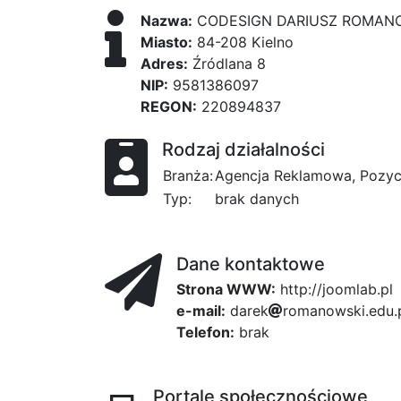
Nazwa:
CODESIGN DARIUSZ ROMAN
Miasto:
84-208 Kielno
Adres:
Źródlana 8
NIP:
9581386097
REGON:
220894837
Rodzaj działalności
Branża:
Agencja Reklamowa, Pozycj
Typ:
brak danych
Dane kontaktowe
Strona WWW:
http://joomlab.pl
e-mail:
d
a
r
e
k
r
d8
o
4d
m
a
n
o
w
s
99
k
i
343
.
e
d
u
.
Telefon:
brak
Portale społecznościowe