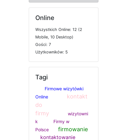
Online
W
s
z
y
s
t
k
i
c
h
O
n
l
i
n
e: 12 (2
M
o
b
i
l
e, 10
D
e
s
k
t
o
p)
G
o
ś
c
i: 7
U
ż
y
t
k
o
w
n
i
k
ó
w: 5
Tagi
Firmowe wizytówki
kontakt
Online
do
firmy
wizytowni
k
Firmy w
firmowanie
Polsce
kontaktowanie