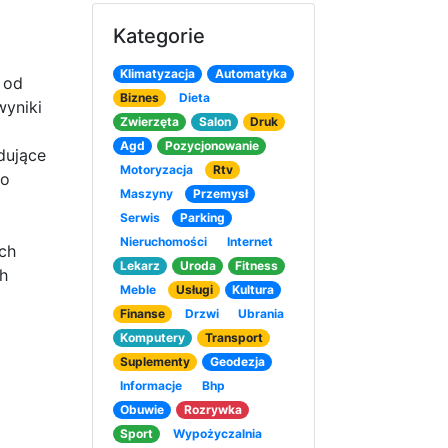
Kategorie
Klimatyzacja
Automatyka
 od
Biznes
Dieta
wyniki
Zwierzęta
Salon
Druk
Agd
Pozycjonowanie
dujące
Motoryzacja
Rtv
co
Maszyny
Przemysł
Serwis
Parking
Nieruchomości
Internet
ch
Lekarz
Uroda
Fitness
h
Meble
Usługi
Kultura
Finanse
Drzwi
Ubrania
Komputery
Transport
Suplementy
Geodezja
Informacje
Bhp
Obuwie
Rozrywka
Sport
Wypożyczalnia