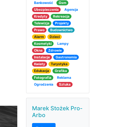
Bankowość
Gsm
Ubezpieczenia
Agencja
Kredyty
Rekreacja
Telewizja
Projekty
Prawo
Budownictwo
Alarm
Dzieci
Kosmetyki
Lampy
Okna
Zdrowie
Instalacje
Gastronomia
Kwiaty
Turystyka
Edukacja
Grafika
Fotografia
Reklama
Ogrodzenia
Sztuka
Marek Stożek Pro-
Arbo