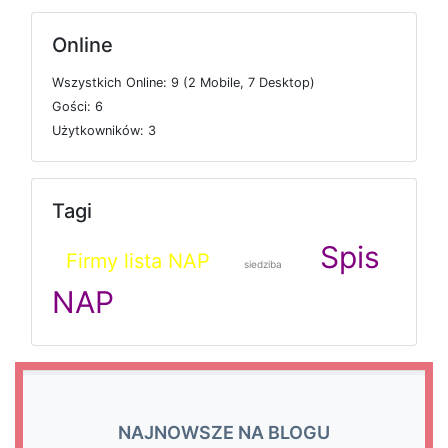
Online
W
s
z
y
s
t
k
i
c
h
O
n
l
i
n
e: 9 (2
M
o
b
i
l
e, 7
D
e
s
k
t
o
p)
G
o
ś
c
i: 6
U
ż
y
t
k
o
w
n
i
k
ó
w: 3
Tagi
Spis
Firmy lista NAP
siedziba
NAP
NAJNOWSZE NA BLOGU