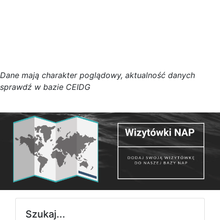
D
a
n
e
m
a
j
ą
c
h
a
r
a
k
t
e
r poglądowy,
a
k
t
u
a
l
n
o
ś
ć
d
a
n
y
c
h
s
p
r
a
w
d
ź w bazie CEIDG
Szukaj...