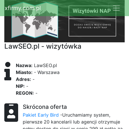
xfirmy.com.pl
LawSEO.pl - wizytówka
Nazwa:
LawSEO.pl
Miasto:
- Warszawa
Adres:
-
NIP:
-
REGON:
-
Skrócona oferta
Pakiet Early Bird
-Uruchamiamy system,
pierwsze 20 kancelarii lub agencji otrzymuje
pełny dostęp do sieci w cenie 299 zł netto za