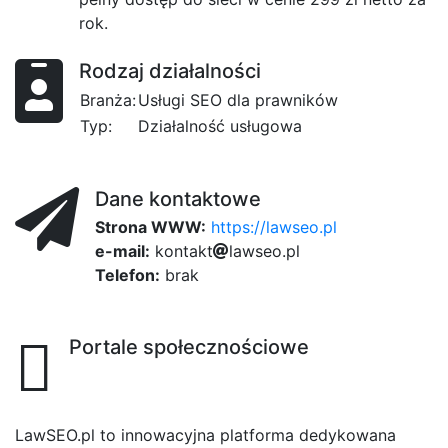
rok.
Rodzaj działalności
Branża:
Usługi SEO dla prawników
Typ:
Działalność usługowa
Dane kontaktowe
Strona WWW:
https://lawseo.pl
e-mail:
c8f
k
o
n
0
t
a
k
t
2
l
5
a
w
a9
s
e
7
o
.
p
l
Telefon:
brak
Portale społecznościowe
LawSEO.pl to innowacyjna platforma dedykowana