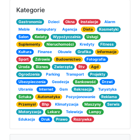
Kategorie
Gastronomia
Dzieci
Okna
Instalacje
Alarm
Meble
Komputery
Agencja
Dieta
Kosmetyki
Salon
Kwiaty
Wypożyczalnia
Usługi
Suplementy
Nieruchomości
Kredyty
Fitness
Kultura
Finanse
Obuwie
Grafika
Informacje
Sport
Zdrowie
Budownictwo
Fotografia
Uroda
Biznes
Zwierzęta
Rtv
Agd
Ogrodzenia
Parking
Transport
Projekty
Ubezpieczenia
Geodezja
Bankowość
Drzwi
Ubrania
Internet
Gsm
Rekreacja
Turystyka
Sztuka
Automatyka
Pozycjonowanie
Reklama
Przemysł
Bhp
Klimatyzacja
Maszyny
Serwis
Motoryzacja
Lekarz
Telewizja
Lampy
Edukacja
Druk
Prawo
Rozrywka