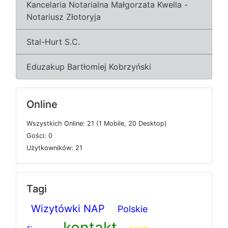
Kancelaria Notarialna Małgorzata Kwella -
Notariusz Złotoryja
Stal-Hurt S.C.
Eduzakup Bartłomiej Kobrzyński
Online
W
s
z
y
s
t
k
i
c
h
O
n
l
i
n
e: 21 (1
M
o
b
i
l
e, 20
D
e
s
k
t
o
p)
G
o
ś
c
i: 0
U
ż
y
t
k
o
w
n
i
k
ó
w: 21
Tagi
Wizytówki NAP
Polskie
kontakt