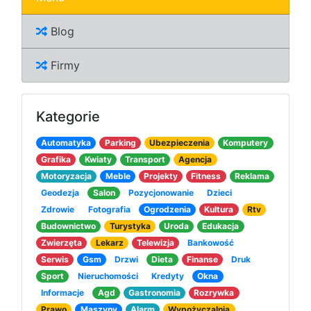
Blog
Firmy
Kategorie
Automatyka
Parking
Ubezpieczenia
Komputery
Grafika
Kwiaty
Transport
Agencja
Motoryzacja
Meble
Projekty
Fitness
Reklama
Geodezja
Salon
Pozycjonowanie
Dzieci
Zdrowie
Fotografia
Ogrodzenia
Kultura
Rtv
Budownictwo
Turystyka
Uroda
Edukacja
Zwierzęta
Lekarz
Telewizja
Bankowość
Serwis
Gsm
Drzwi
Dieta
Finanse
Druk
Sport
Nieruchomości
Kredyty
Okna
Informacje
Agd
Gastronomia
Rozrywka
Prawo
Maszyny
Alarm
Wypożyczalnia