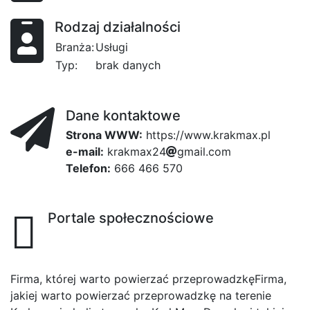
Rodzaj działalności
Branża:
Usługi
Typ:
brak danych
Dane kontaktowe
Strona WWW:
https://www.krakmax.pl
e-mail:
k
r
26
a
k
37
m
a
x
2
4
be
e
g
m
a
i
l
.
805
c
o
m
Telefon:
666 466 570
Portale społecznościowe
Firma, której warto powierzać przeprowadzkęFirma,
jakiej warto powierzać przeprowadzkę na terenie