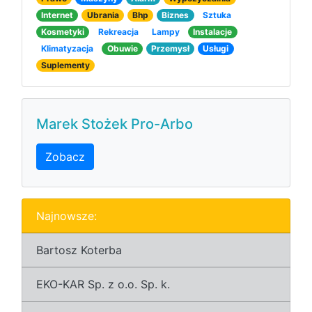
Internet
Ubrania
Bhp
Biznes
Sztuka
Kosmetyki
Rekreacja
Lampy
Instalacje
Klimatyzacja
Obuwie
Przemysł
Usługi
Suplementy
Marek Stożek Pro-Arbo
Zobacz
Najnowsze:
Bartosz Koterba
EKO-KAR Sp. z o.o. Sp. k.