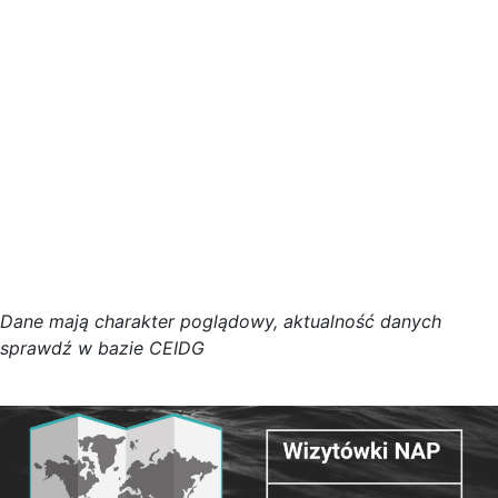
D
a
n
e
m
a
j
ą
c
h
a
r
a
k
t
e
r poglądowy,
a
k
t
u
a
l
n
o
ś
ć
d
a
n
y
c
h
s
p
r
a
w
d
ź w bazie CEIDG