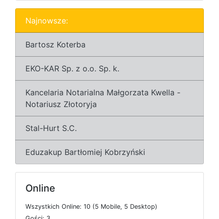
Najnowsze:
Bartosz Koterba
EKO-KAR Sp. z o.o. Sp. k.
Kancelaria Notarialna Małgorzata Kwella -
Notariusz Złotoryja
Stal-Hurt S.C.
Eduzakup Bartłomiej Kobrzyński
Online
W
s
z
y
s
t
k
i
c
h
O
n
l
i
n
e: 10 (5
M
o
b
i
l
e, 5
D
e
s
k
t
o
p)
G
o
ś
c
i: 3