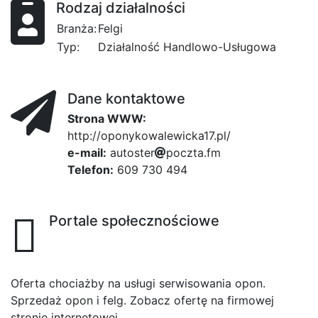
Rodzaj działalności
Branża:
Felgi
Typ:
Działalność Handlowo-Usługowa
Dane kontaktowe
Strona WWW:
http://oponykowalewicka17.pl/
e-mail:
a
u
t
o
275
s
5
t
e
r
3
p
6
o
c
z
t
a
a60
.
f
m
Telefon:
609 730 494
Portale społecznościowe
Oferta chociażby na usługi serwisowania opon.
Sprzedaż opon i felg. Zobacz ofertę na firmowej
stronie internetowej.