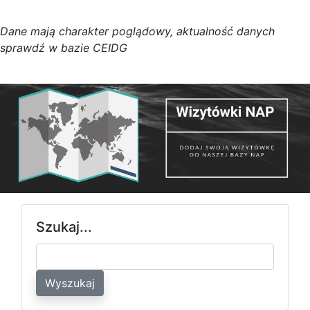
D
a
n
e
m
a
j
ą
c
h
a
r
a
k
t
e
r poglądowy,
a
k
t
u
a
l
n
o
ś
ć
d
a
n
y
c
h
s
p
r
a
w
d
ź w bazie CEIDG
Szukaj...
Wyszukaj