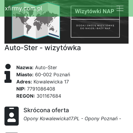
xfirmy.com.pl
Auto-Ster - wizytówka
Nazwa:
Auto-Ster
Miasto:
60-002 Poznań
Adres:
Kowalewicka 17
NIP:
7791086408
REGON:
301167684
Skrócona oferta
Opony Kowalewicka17.PL - Opony Poznań
-