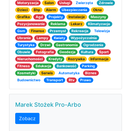
Motoryzacja
Salon
Usługi
Zwierzęta
Zdrowie
Dzieci
Bhp
Alarm
Ubezpieczenia
Okna
Grafika
Agd
Projekty
Instalacje
Maszyny
Pozycjonowanie
Reklama
Lekarz
Klimatyzacja
Gsm
Finanse
Przemysł
Rekreacja
Telewizja
Ubrania
Lampy
Kwiaty
Wypożyczalnia
Turystyka
Drzwi
Gastronomia
Ogrodzenia
Obuwie
Fotografia
Geodezja
Kultura
Sport
Nieruchomości
Kredyty
Rozrywka
Informacje
Fitness
Edukacja
Bankowość
Parking
Kosmetyki
Serwis
Automatyka
Biznes
Budownictwo
Transport
Rtv
Prawo
Marek Stożek Pro-Arbo
Zobacz