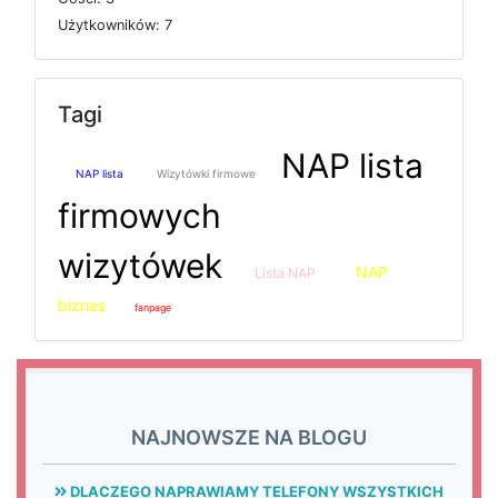
U
ż
y
t
k
o
w
n
i
k
ó
w: 7
Tagi
NAP lista
NAP lista
Wizytówki firmowe
firmowych
wizytówek
NAP
Lista NAP
biznes
fanpage
NAJNOWSZE NA BLOGU
DLACZEGO NAPRAWIAMY TELEFONY WSZYSTKICH