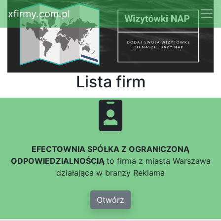
xfirmy.com.pl
Lista firm
EFECTOWNIA SPÓŁKA Z OGRANICZONĄ
ODPOWIEDZIALNOŚCIĄ
to firma z miasta Warszawa
działająca w branży Reklama
Otwórz