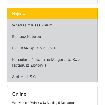
Najnowsze:
Wnętrza z Klasą Kalisz
Bartosz Koterba
EKO-KAR Sp. z o.o. Sp. k.
Kancelaria Notarialna Małgorzata Kwella -
Notariusz Złotoryja
Stal-Hurt S.C.
Online
W
s
z
y
s
t
k
i
c
h
O
n
l
i
n
e: 8 (3
M
o
b
i
l
e, 5
D
e
s
k
t
o
p)