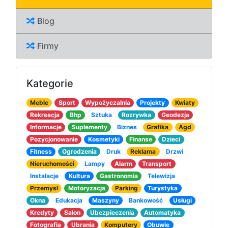
Blog
Firmy
Kategorie
Meble
Sport
Wypożyczalnia
Projekty
Kwiaty
Rekreacja
Bhp
Sztuka
Rozrywka
Geodezja
Informacje
Suplementy
Biznes
Grafika
Agd
Pozycjonowanie
Kosmetyki
Finanse
Dzieci
Fitness
Ogrodzenia
Druk
Reklama
Drzwi
Nieruchomości
Lampy
Alarm
Transport
Instalacje
Kultura
Gastronomia
Telewizja
Przemysł
Motoryzacja
Parking
Turystyka
Okna
Edukacja
Maszyny
Bankowość
Usługi
Kredyty
Salon
Ubezpieczenia
Automatyka
Fotografia
Ubrania
Komputery
Obuwie