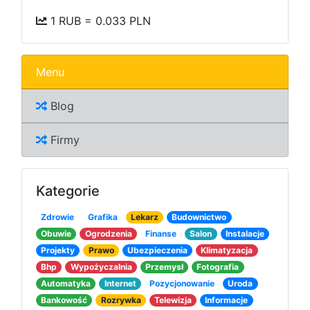
1 RUB = 0.033 PLN
Menu
Blog
Firmy
Kategorie
Zdrowie
Grafika
Lekarz
Budownictwo
Obuwie
Ogrodzenia
Finanse
Salon
Instalacje
Projekty
Prawo
Ubezpieczenia
Klimatyzacja
Bhp
Wypożyczalnia
Przemysł
Fotografia
Automatyka
Internet
Pozycjonowanie
Uroda
Bankowość
Rozrywka
Telewizja
Informacje