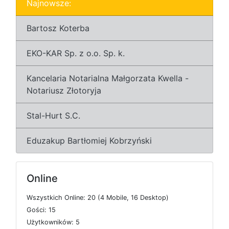
Najnowsze:
Bartosz Koterba
EKO-KAR Sp. z o.o. Sp. k.
Kancelaria Notarialna Małgorzata Kwella -
Notariusz Złotoryja
Stal-Hurt S.C.
Eduzakup Bartłomiej Kobrzyński
Online
W
s
z
y
s
t
k
i
c
h
O
n
l
i
n
e: 20 (4
M
o
b
i
l
e, 16
D
e
s
k
t
o
p)
G
o
ś
c
i: 15
U
ż
y
t
k
o
w
n
i
k
ó
w: 5