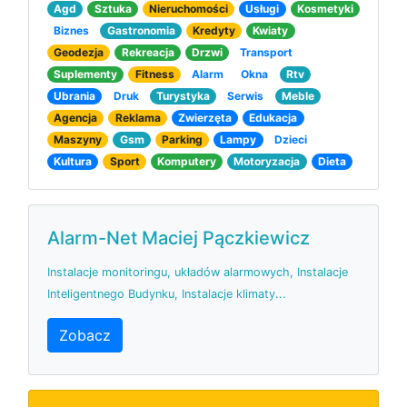
Agd
Sztuka
Nieruchomości
Usługi
Kosmetyki
Biznes
Gastronomia
Kredyty
Kwiaty
Geodezja
Rekreacja
Drzwi
Transport
Suplementy
Fitness
Alarm
Okna
Rtv
Ubrania
Druk
Turystyka
Serwis
Meble
Agencja
Reklama
Zwierzęta
Edukacja
Maszyny
Gsm
Parking
Lampy
Dzieci
Kultura
Sport
Komputery
Motoryzacja
Dieta
Alarm-Net Maciej Pączkiewicz
Instalacje monitoringu, układów alarmowych, Instalacje
Inteligentnego Budynku, Instalacje klimaty...
Zobacz