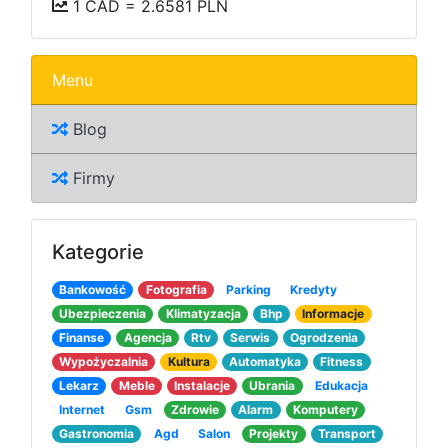
1 CAD = 2.6581 PLN
Menu
Blog
Firmy
Kategorie
Bankowość
Fotografia
Parking
Kredyty
Ubezpieczenia
Klimatyzacja
Bhp
Informacje
Finanse
Agencja
Rtv
Serwis
Ogrodzenia
Wypożyczalnia
Kultura
Automatyka
Fitness
Lekarz
Meble
Instalacje
Ubrania
Edukacja
Internet
Gsm
Zdrowie
Alarm
Komputery
Gastronomia
Agd
Salon
Projekty
Transport