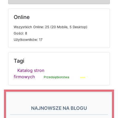
Online
W
s
z
y
s
t
k
i
c
h
O
n
l
i
n
e: 25 (20
M
o
b
i
l
e, 5
D
e
s
k
t
o
p)
G
o
ś
c
i: 8
U
ż
y
t
k
o
w
n
i
k
ó
w: 17
Tagi
Katalog stron
firmowych
Przedsiębiorstwa
www
NAJNOWSZE NA BLOGU