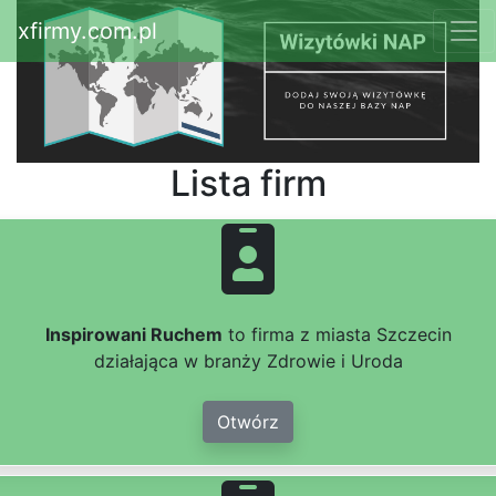
xfirmy.com.pl
Lista firm
Inspirowani Ruchem
to firma z miasta Szczecin
działająca w branży Zdrowie i Uroda
Otwórz