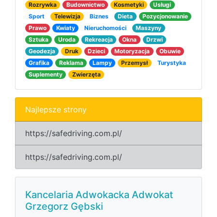
Rozrywka
Budownictwo
Kosmetyki
Usługi
Sport
Telewizja
Biznes
Dieta
Pozycjonowanie
Prawo
Kwiaty
Nieruchomości
Maszyny
Sztuka
Uroda
Rekreacja
Okna
Drzwi
Geodezja
Druk
Dzieci
Motoryzacja
Obuwie
Grafika
Reklama
Lampy
Przemysł
Turystyka
Suplementy
Zwierzęta
Najlepsze strony
https://safedriving.com.pl/
https://safedriving.com.pl/
Kancelaria Adwokacka Adwokat
Grzegorz Gębski