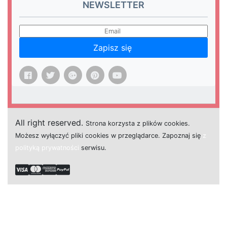
NEWSLETTER
Zapisz się
All right reserved.
Strona
k
o
r
z
y
s
t
a z plików cookies.
M
o
ż
e
s
z
w
y
ł
ą
c
z
y
ć
p
l
i
k
i
c
o
o
k
i
e
s w przeglądarce.
Z
a
p
o
z
n
a
j
s
i
ę
z
polityką prywatności
s
e
r
w
i
s
u.