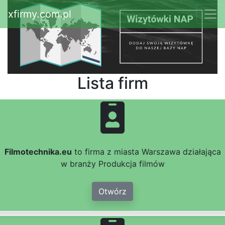
xfirmy.com.pl
Lista firm
Filmotechnika.eu
to firma z miasta Warszawa działająca
w branży Produkcja filmów
Otwórz