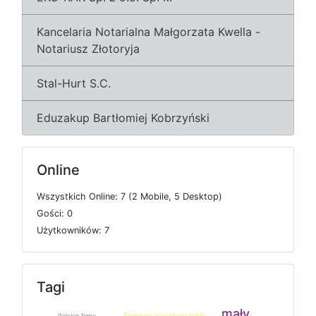
Kancelaria Notarialna Małgorzata Kwella -
Notariusz Złotoryja
Stal-Hurt S.C.
Eduzakup Bartłomiej Kobrzyński
Online
W
s
z
y
s
t
k
i
c
h
O
n
l
i
n
e: 7 (2
M
o
b
i
l
e, 5
D
e
s
k
t
o
p)
G
o
ś
c
i: 0
U
ż
y
t
k
o
w
n
i
k
ó
w: 7
Tagi
mały
Firmowe wizytówki NAP
Polskie firmy