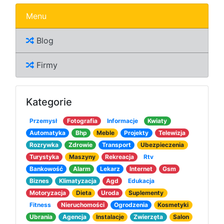
Menu
Blog
Firmy
Kategorie
Przemysł
Fotografia
Informacje
Kwiaty
Automatyka
Bhp
Meble
Projekty
Telewizja
Rozrywka
Zdrowie
Transport
Ubezpieczenia
Turystyka
Maszyny
Rekreacja
Rtv
Bankowość
Alarm
Lekarz
Internet
Gsm
Biznes
Klimatyzacja
Agd
Edukacja
Motoryzacja
Dieta
Uroda
Suplementy
Fitness
Nieruchomości
Ogrodzenia
Kosmetyki
Ubrania
Agencja
Instalacje
Zwierzęta
Salon