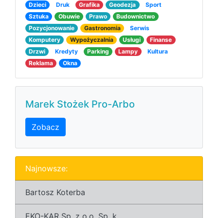
Dzieci
Druk
Grafika
Geodezja
Sport
Sztuka
Obuwie
Prawo
Budownictwo
Pozycjonowanie
Gastronomia
Serwis
Komputery
Wypożyczalnia
Usługi
Finanse
Drzwi
Kredyty
Parking
Lampy
Kultura
Reklama
Okna
Marek Stożek Pro-Arbo
Zobacz
Najnowsze:
Bartosz Koterba
EKO-KAR Sp. z o.o. Sp. k.