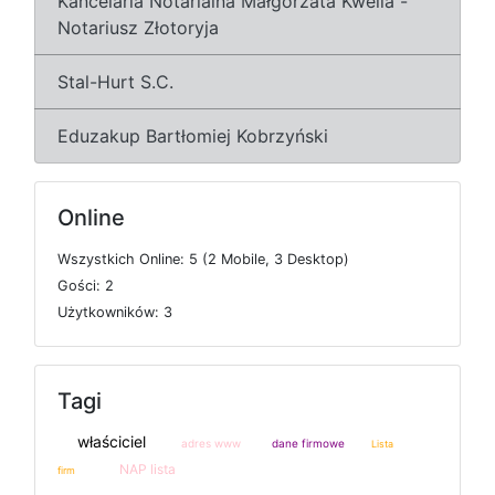
Kancelaria Notarialna Małgorzata Kwella -
Notariusz Złotoryja
Stal-Hurt S.C.
Eduzakup Bartłomiej Kobrzyński
Online
W
s
z
y
s
t
k
i
c
h
O
n
l
i
n
e: 5 (2
M
o
b
i
l
e, 3
D
e
s
k
t
o
p)
G
o
ś
c
i: 2
U
ż
y
t
k
o
w
n
i
k
ó
w: 3
Tagi
właściciel
adres www
dane firmowe
Lista
NAP lista
firm