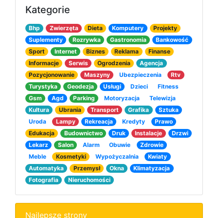
Kategorie
Bhp
Zwierzęta
Dieta
Komputery
Projekty
Suplementy
Rozrywka
Gastronomia
Bankowość
Sport
Internet
Biznes
Reklama
Finanse
Informacje
Serwis
Ogrodzenia
Agencja
Pozycjonowanie
Maszyny
Ubezpieczenia
Rtv
Turystyka
Geodezja
Usługi
Dzieci
Fitness
Gsm
Agd
Parking
Motoryzacja
Telewizja
Kultura
Ubrania
Transport
Grafika
Sztuka
Uroda
Lampy
Rekreacja
Kredyty
Prawo
Edukacja
Budownictwo
Druk
Instalacje
Drzwi
Lekarz
Salon
Alarm
Obuwie
Zdrowie
Meble
Kosmetyki
Wypożyczalnia
Kwiaty
Automatyka
Przemysł
Okna
Klimatyzacja
Fotografia
Nieruchomości
Najlepsze strony