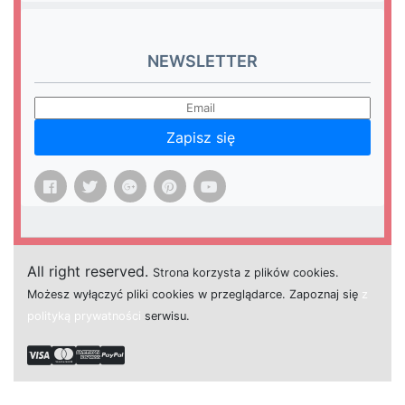
NEWSLETTER
Zapisz się
All right reserved.
Strona
k
o
r
z
y
s
t
a z plików cookies.
M
o
ż
e
s
z
w
y
ł
ą
c
z
y
ć
p
l
i
k
i
c
o
o
k
i
e
s w przeglądarce.
Z
a
p
o
z
n
a
j
s
i
ę
z
polityką prywatności
s
e
r
w
i
s
u.