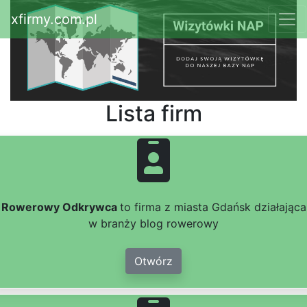
xfirmy.com.pl
Lista firm
Rowerowy Odkrywca
to firma z miasta Gdańsk działająca
w branży blog rowerowy
Otwórz