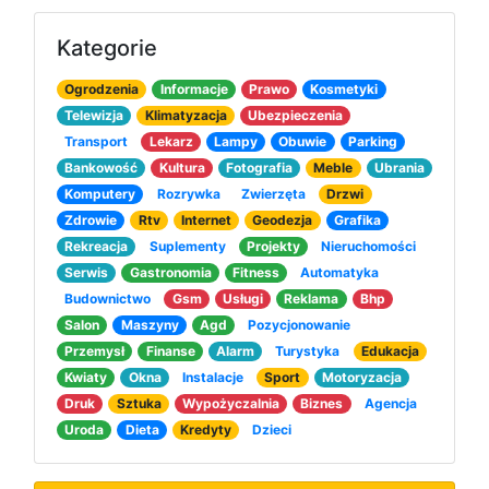
Kategorie
Ogrodzenia
Informacje
Prawo
Kosmetyki
Telewizja
Klimatyzacja
Ubezpieczenia
Transport
Lekarz
Lampy
Obuwie
Parking
Bankowość
Kultura
Fotografia
Meble
Ubrania
Komputery
Rozrywka
Zwierzęta
Drzwi
Zdrowie
Rtv
Internet
Geodezja
Grafika
Rekreacja
Suplementy
Projekty
Nieruchomości
Serwis
Gastronomia
Fitness
Automatyka
Budownictwo
Gsm
Usługi
Reklama
Bhp
Salon
Maszyny
Agd
Pozycjonowanie
Przemysł
Finanse
Alarm
Turystyka
Edukacja
Kwiaty
Okna
Instalacje
Sport
Motoryzacja
Druk
Sztuka
Wypożyczalnia
Biznes
Agencja
Uroda
Dieta
Kredyty
Dzieci