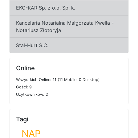
EKO-KAR Sp. z o.o. Sp. k.
Kancelaria Notarialna Małgorzata Kwella -
Notariusz Złotoryja
Stal-Hurt S.C.
Online
W
s
z
y
s
t
k
i
c
h
O
n
l
i
n
e: 11 (11
M
o
b
i
l
e, 0
D
e
s
k
t
o
p)
G
o
ś
c
i: 9
U
ż
y
t
k
o
w
n
i
k
ó
w: 2
Tagi
NAP