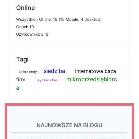
Online
W
s
z
y
s
t
k
i
c
h
O
n
l
i
n
e: 19 (15
M
o
b
i
l
e, 4
D
e
s
k
t
o
p)
G
o
ś
c
i: 10
U
ż
y
t
k
o
w
n
i
k
ó
w: 9
Tagi
siedziba
Internetowa baza
Dobre firmy
mikroprzedsiębiorc
firm
wydawnictwo
a
NAJNOWSZE NA BLOGU