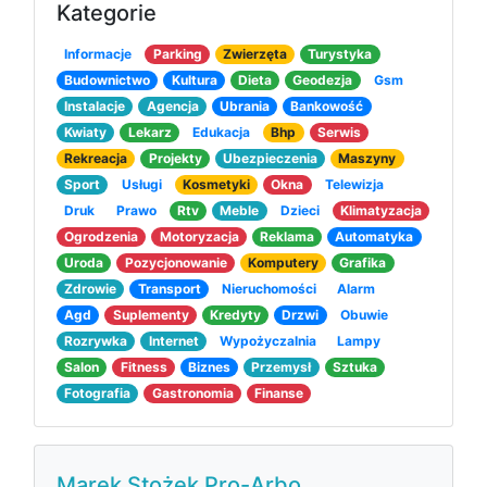
Kategorie
Informacje
Parking
Zwierzęta
Turystyka
Budownictwo
Kultura
Dieta
Geodezja
Gsm
Instalacje
Agencja
Ubrania
Bankowość
Kwiaty
Lekarz
Edukacja
Bhp
Serwis
Rekreacja
Projekty
Ubezpieczenia
Maszyny
Sport
Usługi
Kosmetyki
Okna
Telewizja
Druk
Prawo
Rtv
Meble
Dzieci
Klimatyzacja
Ogrodzenia
Motoryzacja
Reklama
Automatyka
Uroda
Pozycjonowanie
Komputery
Grafika
Zdrowie
Transport
Nieruchomości
Alarm
Agd
Suplementy
Kredyty
Drzwi
Obuwie
Rozrywka
Internet
Wypożyczalnia
Lampy
Salon
Fitness
Biznes
Przemysł
Sztuka
Fotografia
Gastronomia
Finanse
Marek Stożek Pro-Arbo