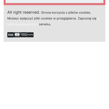
All right reserved.
Strona
k
o
r
z
y
s
t
a z plików cookies.
M
o
ż
e
s
z
w
y
ł
ą
c
z
y
ć
p
l
i
k
i
c
o
o
k
i
e
s w przeglądarce.
Z
a
p
o
z
n
a
j
s
i
ę
z
polityką prywatności
s
e
r
w
i
s
u.