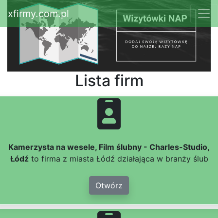
xfirmy.com.pl
Lista firm
Kamerzysta na wesele, Film ślubny - Charles-Studio,
Łódź
to firma z miasta Łódź działająca w branży ślub
Otwórz