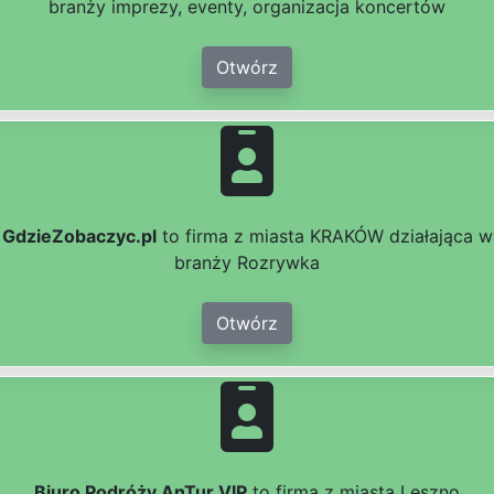
branży imprezy, eventy, organizacja koncertów
Otwórz
GdzieZobaczyc.pl
to firma z miasta KRAKÓW działająca w
branży Rozrywka
Otwórz
Biuro Podróży AnTur VIP
to firma z miasta Leszno