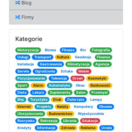
Blog
Firmy
Kategorie
Motoryzacja
Biznes
Fitness
Rtv
Fotografia
Usługi
Transport
Kultura
Geodezja
Finanse
Instalacje
Gastronomia
Klimatyzacja
Agencja
Serwis
Ogrodzenia
Sztuka
Meble
Pozycjonowanie
Telewizja
Drzwi
Kosmetyki
Sport
Alarm
Automatyka
Okna
Bankowość
Dieta
Lekarz
Suplementy
Salon
Przemysł
Bhp
Turystyka
Druk
Zwierzęta
Lampy
Internet
Projekty
Kwiaty
Komputery
Obuwie
Ubezpieczenia
Budownictwo
Wypożyczalnia
Rozrywka
Rekreacja
Ubrania
Edukacja
Kredyty
Informacje
Zdrowie
Reklama
Uroda