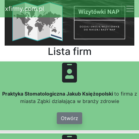
xfirmy.com.pl
Lista firm
Praktyka Stomatologiczna Jakub Księżopolski
to firma z
miasta Ząbki działająca w branży zdrowie
Otwórz