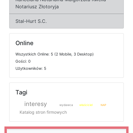
Notariusz Złotoryja
Stal-Hurt S.C.
Online
W
s
z
y
s
t
k
i
c
h
O
n
l
i
n
e: 5 (2
M
o
b
i
l
e, 3
D
e
s
k
t
o
p)
G
o
ś
c
i: 0
U
ż
y
t
k
o
w
n
i
k
ó
w: 5
Tagi
interesy
wydawca
właściciel
NAP
Katalog stron firmowych