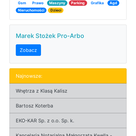
Gsm
Prawo
Maszyny
Parking
Grafika
Agd
Nieruchomości
Dzieci
Marek Stożek Pro-Arbo
Zobacz
Najnowsze:
Wnętrza z Klasą Kalisz
Bartosz Koterba
EKO-KAR Sp. z o.o. Sp. k.
Kancelaria Notarialna Małgorzata Kwella -