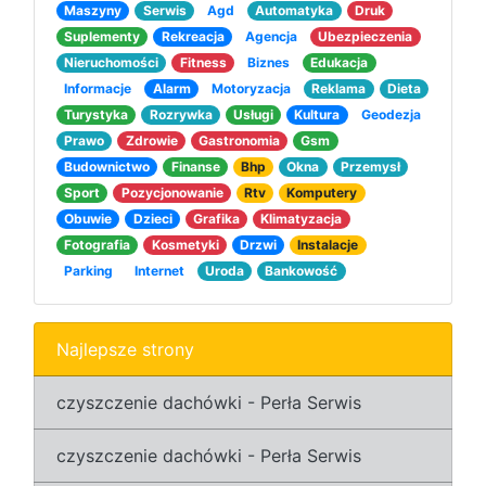
Maszyny
Serwis
Agd
Automatyka
Druk
Suplementy
Rekreacja
Agencja
Ubezpieczenia
Nieruchomości
Fitness
Biznes
Edukacja
Informacje
Alarm
Motoryzacja
Reklama
Dieta
Turystyka
Rozrywka
Usługi
Kultura
Geodezja
Prawo
Zdrowie
Gastronomia
Gsm
Budownictwo
Finanse
Bhp
Okna
Przemysł
Sport
Pozycjonowanie
Rtv
Komputery
Obuwie
Dzieci
Grafika
Klimatyzacja
Fotografia
Kosmetyki
Drzwi
Instalacje
Parking
Internet
Uroda
Bankowość
Najlepsze strony
czyszczenie dachówki - Perła Serwis
czyszczenie dachówki - Perła Serwis