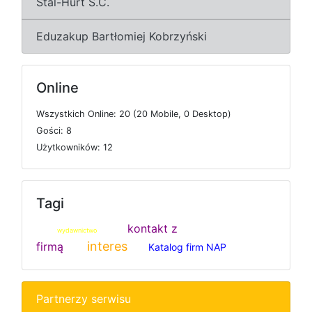
Stal-Hurt S.C.
Eduzakup Bartłomiej Kobrzyński
Online
W
s
z
y
s
t
k
i
c
h
O
n
l
i
n
e: 20 (20
M
o
b
i
l
e, 0
D
e
s
k
t
o
p)
G
o
ś
c
i: 8
U
ż
y
t
k
o
w
n
i
k
ó
w: 12
Tagi
kontakt z
wydawnictwo
interes
firmą
Katalog firm NAP
Partnerzy serwisu