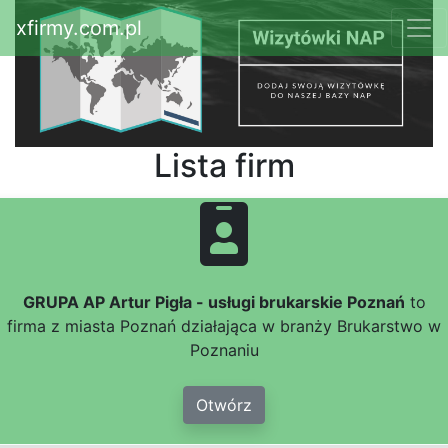
xfirmy.com.pl
Lista firm
GRUPA AP Artur Pigła - usługi brukarskie Poznań
to
firma z miasta Poznań działająca w branży Brukarstwo w
Poznaniu
Otwórz