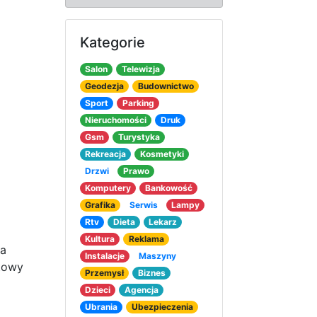
Kategorie
Salon
Telewizja
Geodezja
Budownictwo
Sport
Parking
Nieruchomości
Druk
Gsm
Turystyka
Rekreacja
Kosmetyki
Drzwi
Prawo
Komputery
Bankowość
Grafika
Serwis
Lampy
Rtv
Dieta
Lekarz
Kultura
Reklama
ja
Instalacje
Maszyny
towy
Przemysł
Biznes
Dzieci
Agencja
Ubrania
Ubezpieczenia