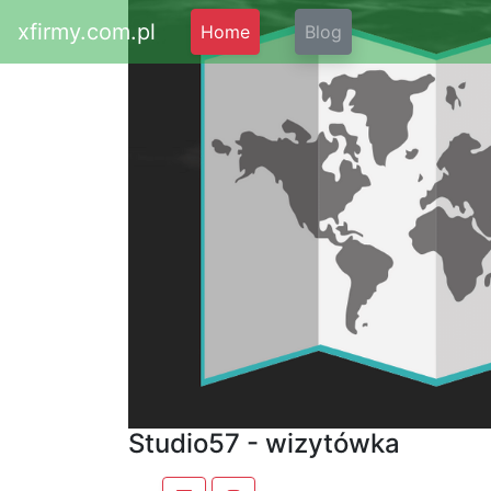
xfirmy.com.pl
Home
Blog
Studio57 - wizytówka