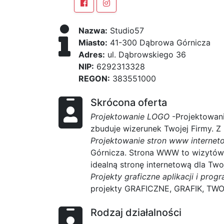
Nazwa:
Studio57
Miasto:
41-300 Dąbrowa Górnicza
Adres:
ul. Dąbrowskiego 36
NIP:
6292313328
REGON:
383551000
Skrócona oferta
Projektowanie LOGO
-Projektowani
zbuduje wizerunek Twojej Firmy. Z
Projektowanie stron www interne
Górnicza. Strona WWW to wizytówka
idealną stronę internetową dla Twoj
Projekty graficzne aplikacji i pro
projekty GRAFICZNE, GRAFIK, TW
Rodzaj działalności