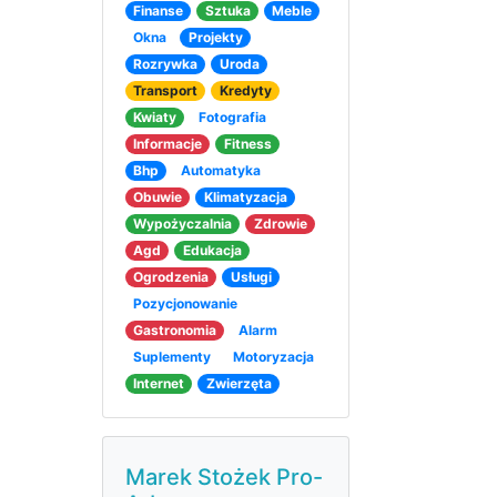
Finanse
Sztuka
Meble
Okna
Projekty
Rozrywka
Uroda
Transport
Kredyty
Kwiaty
Fotografia
Informacje
Fitness
Bhp
Automatyka
Obuwie
Klimatyzacja
Wypożyczalnia
Zdrowie
Agd
Edukacja
Ogrodzenia
Usługi
Pozycjonowanie
Gastronomia
Alarm
Suplementy
Motoryzacja
Internet
Zwierzęta
Marek Stożek Pro-