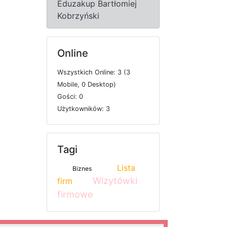
Eduzakup Bartłomiej
Kobrzyński
Online
W
s
z
y
s
t
k
i
c
h
O
n
l
i
n
e: 3 (3
M
o
b
i
l
e, 0
D
e
s
k
t
o
p)
G
o
ś
c
i: 0
U
ż
y
t
k
o
w
n
i
k
ó
w: 3
Tagi
Lista
Biznes
Wizytówki
firm
firmowe