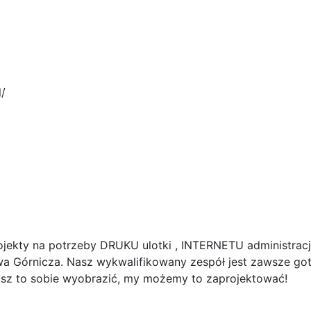
l/
ojekty na potrzeby DRUKU ulotki , INTERNETU administrac
wa Górnicza. Nasz wykwalifikowany zespół jest zawsze go
fisz to sobie wyobrazić, my możemy to zaprojektować!