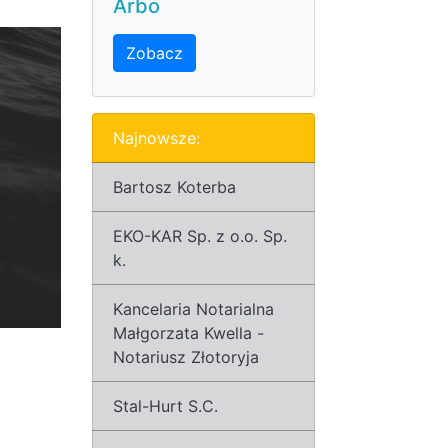
Arbo
Zobacz
Najnowsze:
Bartosz Koterba
EKO-KAR Sp. z o.o. Sp.
k.
Kancelaria Notarialna
Małgorzata Kwella -
Notariusz Złotoryja
Stal-Hurt S.C.