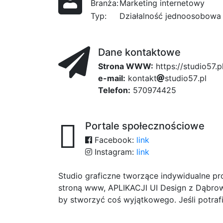
Branża:
Marketing internetowy
Typ:
Działalność jednoosobowa
Dane kontaktowe
Strona WWW:
https://studio57.p
e-mail:
7
k
o
n
a1c
t
a
k
t
s
t
u
d
i
66
o
5
7
9a4
.
p
l
Telefon:
570974425
Portale społecznościowe
Facebook:
link
Instagram:
link
Studio graficzne tworzące indywidualne pr
stroną www, APLIKACJI UI Design z Dąbro
by stworzyć coś wyjątkowego. Jeśli potra