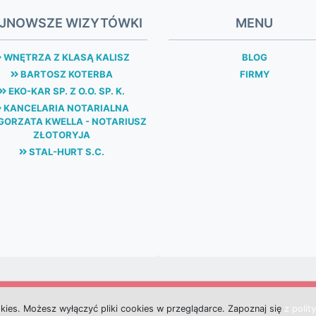
JNOWSZE WIZYTÓWKI
MENU
WNĘTRZA Z KLASĄ KALISZ
BLOG
BARTOSZ KOTERBA
FIRMY
EKO-KAR SP. Z O.O. SP. K.
KANCELARIA NOTARIALNA
ORZATA KWELLA - NOTARIUSZ
ZŁOTORYJA
STAL-HURT S.C.
okies.
M
o
ż
e
s
z
w
y
ł
ą
c
z
y
ć
p
l
i
k
i
c
o
o
k
i
e
s w przeglądarce.
Z
a
p
o
z
n
a
j
s
i
ę
z polit