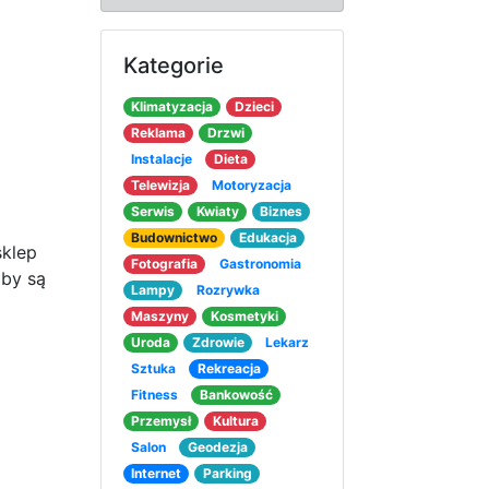
Kategorie
Klimatyzacja
Dzieci
Reklama
Drzwi
Instalacje
Dieta
Telewizja
Motoryzacja
Serwis
Kwiaty
Biznes
Budownictwo
Edukacja
sklep
Fotografia
Gastronomia
oby są
Lampy
Rozrywka
Maszyny
Kosmetyki
Uroda
Zdrowie
Lekarz
Sztuka
Rekreacja
Fitness
Bankowość
Przemysł
Kultura
Salon
Geodezja
Internet
Parking