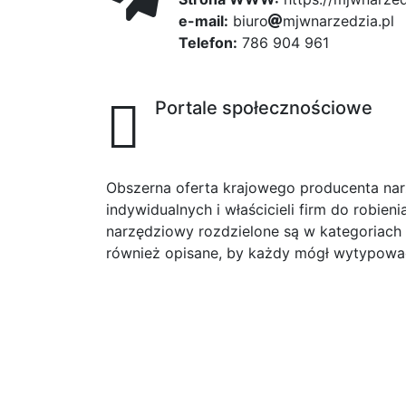
e-mail:
42
b
i
u
r
o
85
77b
m
j
w
n
a
a
r
z
e
e0
d
z
i
a
0d8
.
p
l
Telefon:
786 904 961
Portale społecznościowe
Obszerna oferta krajowego producenta na
indywidualnych i właścicieli firm do robien
narzędziowy rozdzielone są w kategoriach
również opisane, by każdy mógł wytypować 