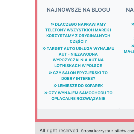
NAJNOWSZE NA BLOGU
NA
DLACZEGO NAPRAWIAMY
TELEFONY WSZYSTKICH MAREK I
KORZYSTAMY Z ORYGINALNYCH
CZĘŚCI?
TARGET AUTO USŁUGA WYNAJMU
MAŁG
AUT - NIEZAWODNA
WYPOŻYCZALNIA AUT NA
LOTNISKACH W POLSCE
CZY SALON FRYZJERSKI TO
DOBRY INTERES?
LEMIESZE DO KOPAREK
CZY WYNAJEM SAMOCHODU TO
OPŁACALNE ROZWIĄZANIE
All right reserved.
Strona
k
o
r
z
y
s
t
a z plików co