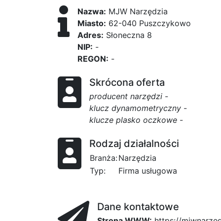
Nazwa:
MJW Narzędzia
Miasto:
62-040 Puszczykowo
Adres:
Słoneczna 8
NIP:
-
REGON:
-
Skrócona oferta
producent narzędzi
-
klucz dynamometryczny
-
klucze plasko oczkowe
-
Rodzaj działalności
Branża:
Narzędzia
Typ:
Firma usługowa
Dane kontaktowe
Strona WWW:
https://mjwnarzed