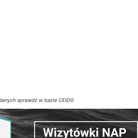
d
a
n
y
c
h
s
p
r
a
w
d
ź w bazie CEIDG