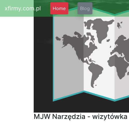
xfirmy.com.pl
Home
Blog
MJW Narzędzia - wizytówka