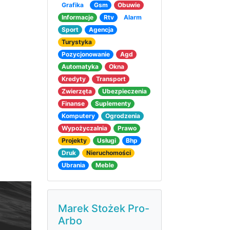
Grafika
Gsm
Obuwie
Informacje
Rtv
Alarm
Sport
Agencja
Turystyka
Pozycjonowanie
Agd
Automatyka
Okna
Kredyty
Transport
Zwierzęta
Ubezpieczenia
Finanse
Suplementy
Komputery
Ogrodzenia
Wypożyczalnia
Prawo
Projekty
Usługi
Bhp
Druk
Nieruchomości
Ubrania
Meble
Marek Stożek Pro-
Arbo