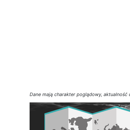
D
a
n
e
m
a
j
ą
c
h
a
r
a
k
t
e
r poglądowy,
a
k
t
u
a
l
n
o
ś
ć