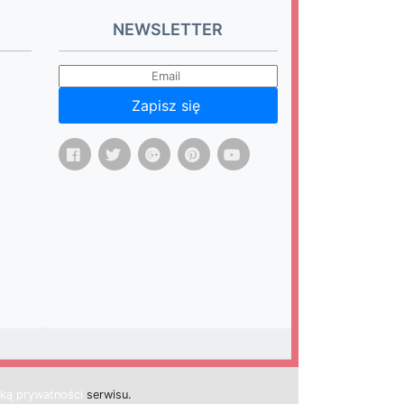
NEWSLETTER
Zapisz się
yką prywatności
s
e
r
w
i
s
u.