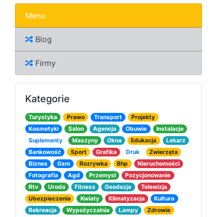
Menu
Blog
Firmy
Kategorie
Turystyka
Prawo
Transport
Projekty
Kosmetyki
Salon
Agencja
Obuwie
Instalacje
Suplementy
Maszyny
Okna
Edukacja
Lekarz
Bankowość
Sport
Grafika
Druk
Zwierzęta
Biznes
Gsm
Rozrywka
Bhp
Nieruchomości
Fotografia
Agd
Przemysł
Pozycjonowanie
Rtv
Uroda
Fitness
Geodezja
Telewizja
Ubezpieczenia
Kwiaty
Klimatyzacja
Kultura
Rekreacja
Wypożyczalnia
Lampy
Zdrowie