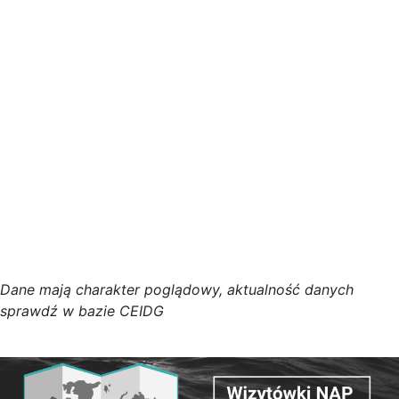
D
a
n
e
m
a
j
ą
c
h
a
r
a
k
t
e
r poglądowy,
a
k
t
u
a
l
n
o
ś
ć
d
a
n
y
c
h
s
p
r
a
w
d
ź w bazie CEIDG