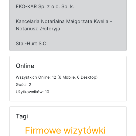
EKO-KAR Sp. z o.o. Sp. k.
Kancelaria Notarialna Małgorzata Kwella -
Notariusz Złotoryja
Stal-Hurt S.C.
Online
W
s
z
y
s
t
k
i
c
h
O
n
l
i
n
e: 12 (6
M
o
b
i
l
e, 6
D
e
s
k
t
o
p)
G
o
ś
c
i: 2
U
ż
y
t
k
o
w
n
i
k
ó
w: 10
Tagi
Firmowe wizytówki