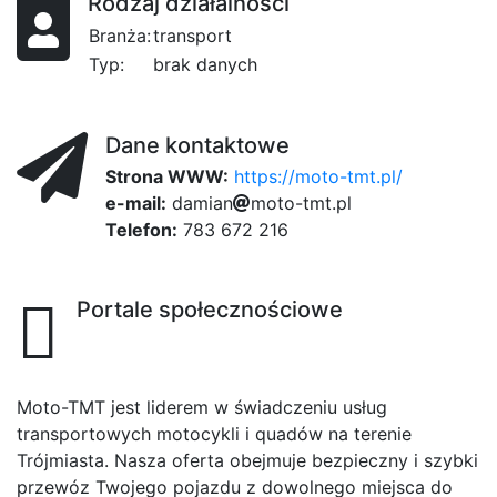
Rodzaj działalności
Branża:
transport
Typ:
brak danych
Dane kontaktowe
Strona WWW:
https://moto-tmt.pl/
e-mail:
d
a
m
i
a
n
m
o
t
o
-
t
5ed
m
t
.
p
l
Telefon:
783 672 216
Portale społecznościowe
Moto-TMT jest liderem w świadczeniu usług
transportowych motocykli i quadów na terenie
Trójmiasta. Nasza oferta obejmuje bezpieczny i szybki
przewóz Twojego pojazdu z dowolnego miejsca do