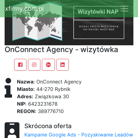
xfirmy.com.pl
OnConnect Agency - wizytówka
Nazwa:
OnConnect Agency
Miasto:
44-270 Rybnik
Adres:
Związkowa 30
NIP:
6423231678
REGON:
389776710
Skrócona oferta
Kampanie Google Ads - Pozyskiwanie Leadów