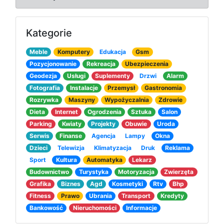
Kategorie
Meble
Komputery
Edukacja
Gsm
Pozycjonowanie
Rekreacja
Ubezpieczenia
Geodezja
Usługi
Suplementy
Drzwi
Alarm
Fotografia
Instalacje
Przemysł
Gastronomia
Rozrywka
Maszyny
Wypożyczalnia
Zdrowie
Dieta
Internet
Ogrodzenia
Sztuka
Salon
Parking
Kwiaty
Projekty
Obuwie
Uroda
Serwis
Finanse
Agencja
Lampy
Okna
Dzieci
Telewizja
Klimatyzacja
Druk
Reklama
Sport
Kultura
Automatyka
Lekarz
Budownictwo
Turystyka
Motoryzacja
Zwierzęta
Grafika
Biznes
Agd
Kosmetyki
Rtv
Bhp
Fitness
Prawo
Ubrania
Transport
Kredyty
Bankowość
Nieruchomości
Informacje