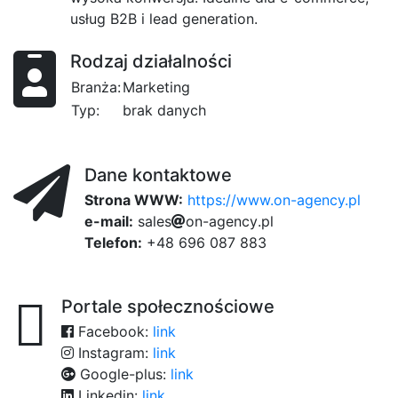
usług B2B i lead generation.
Rodzaj działalności
Branża:
Marketing
Typ:
brak danych
Dane kontaktowe
Strona WWW:
https://www.on-agency.pl
e-mail:
782
s
a
l
e
s
o
02
n
-
a
g
e
n
c
6d
y
.
0
p
l
Telefon:
+48 696 087 883
Portale społecznościowe
Facebook:
link
Instagram:
link
Google-plus:
link
Linkedin:
link