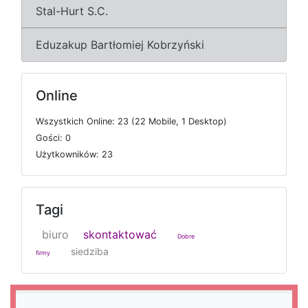
Stal-Hurt S.C.
Eduzakup Bartłomiej Kobrzyński
Online
W
s
z
y
s
t
k
i
c
h
O
n
l
i
n
e: 23 (22
M
o
b
i
l
e, 1
D
e
s
k
t
o
p)
G
o
ś
c
i: 0
U
ż
y
t
k
o
w
n
i
k
ó
w: 23
Tagi
biuro
skontaktować
Dobre
siedziba
firmy