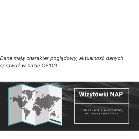
D
a
n
e
m
a
j
ą
c
h
a
r
a
k
t
e
r poglądowy,
a
k
t
u
a
l
n
o
ś
ć
d
a
n
y
c
h
s
p
r
a
w
d
ź w bazie CEIDG