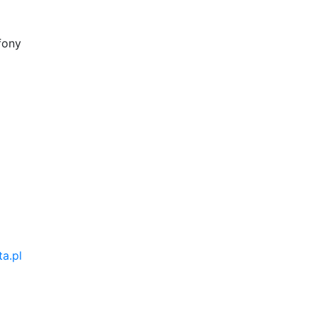
fony
ta.pl