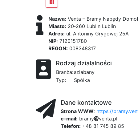
Nazwa:
Venta – Bramy Napędy Domo
Miasto:
20‑260 Lublin Lublin
Adres:
ul. Antoniny Grygowej 25A
NIP:
7120151780
REGON:
008348317
Rodzaj działalności
Branża:
szlabany
Typ:
Spółka
Dane kontaktowe
Strona WWW:
https://bramy.ven
e-mail:
b
r
a
m
y
v
e
f2
n
t
a
.
p
l
Telefon:
+48 81 745 89 85