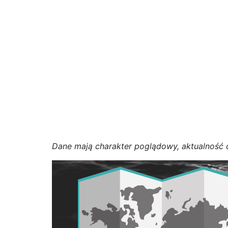
D
a
n
e
m
a
j
ą
c
h
a
r
a
k
t
e
r poglądowy,
a
k
t
u
a
l
n
o
ś
ć