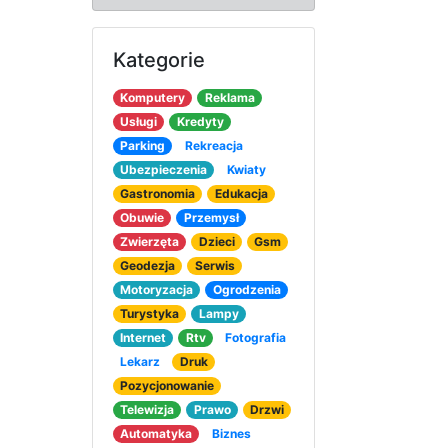
Kategorie
Komputery
Reklama
Usługi
Kredyty
Parking
Rekreacja
Ubezpieczenia
Kwiaty
Gastronomia
Edukacja
Obuwie
Przemysł
Zwierzęta
Dzieci
Gsm
Geodezja
Serwis
Motoryzacja
Ogrodzenia
Turystyka
Lampy
Internet
Rtv
Fotografia
Lekarz
Druk
Pozycjonowanie
Telewizja
Prawo
Drzwi
Automatyka
Biznes