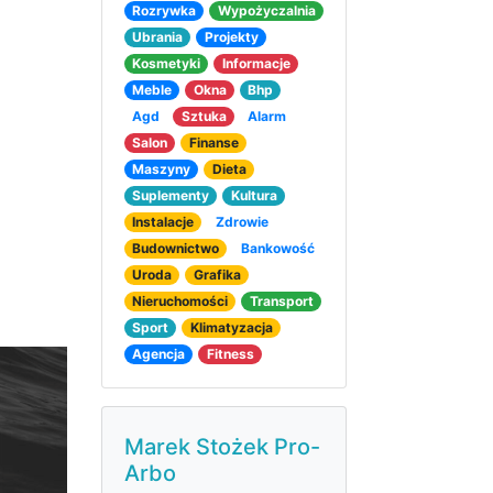
Rozrywka
Wypożyczalnia
Ubrania
Projekty
Kosmetyki
Informacje
Meble
Okna
Bhp
Agd
Sztuka
Alarm
Salon
Finanse
Maszyny
Dieta
Suplementy
Kultura
Instalacje
Zdrowie
Budownictwo
Bankowość
Uroda
Grafika
Nieruchomości
Transport
Sport
Klimatyzacja
Agencja
Fitness
Marek Stożek Pro-
Arbo