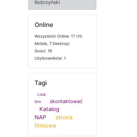
Kobrzyński
Online
W
s
z
y
s
t
k
i
c
h
O
n
l
i
n
e: 17 (10
M
o
b
i
l
e, 7
D
e
s
k
t
o
p)
G
o
ś
c
i: 16
U
ż
y
t
k
o
w
n
i
k
ó
w: 1
Tagi
Lista
skontaktować
firm
Katalog
NAP
strona
firmowa