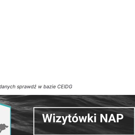
d
a
n
y
c
h
s
p
r
a
w
d
ź w bazie CEIDG