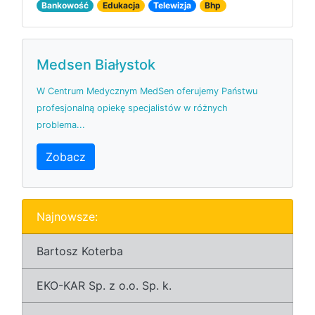
Bankowość
Edukacja
Telewizja
Bhp
Medsen Białystok
W Centrum Medycznym MedSen oferujemy Państwu
profesjonalną opiekę specjalistów w różnych
problema...
Zobacz
Najnowsze:
Bartosz Koterba
EKO-KAR Sp. z o.o. Sp. k.