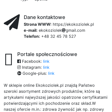
Dane kontaktowe
Strona WWW:
https://ekokoziolek.pl
e-mail:
e
k
75
o
k
o
z
i
o
l
87
e
k
d3
g
m
a
i
l
f37
.
8f
c
o
m
Telefon:
+48 32 45 78 527
Portale społecznościowe
Facebook:
link
Instagram:
link
Google-plus:
link
W sklepie online Ekokoziolek.pl znajdą Państwo
szeroki asortyment zdrowych produktów, które są
artykułami najwyższej jakości opatrzone certyfikatami
potwierdzającymi ich pochodzenie oraz skład.W
naszej ofercie m.in.: zdrowa żywność jak np. zdrowy