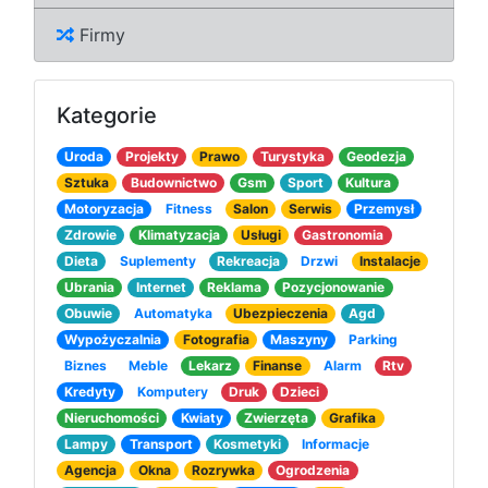
Firmy
Kategorie
Uroda
Projekty
Prawo
Turystyka
Geodezja
Sztuka
Budownictwo
Gsm
Sport
Kultura
Motoryzacja
Fitness
Salon
Serwis
Przemysł
Zdrowie
Klimatyzacja
Usługi
Gastronomia
Dieta
Suplementy
Rekreacja
Drzwi
Instalacje
Ubrania
Internet
Reklama
Pozycjonowanie
Obuwie
Automatyka
Ubezpieczenia
Agd
Wypożyczalnia
Fotografia
Maszyny
Parking
Biznes
Meble
Lekarz
Finanse
Alarm
Rtv
Kredyty
Komputery
Druk
Dzieci
Nieruchomości
Kwiaty
Zwierzęta
Grafika
Lampy
Transport
Kosmetyki
Informacje
Agencja
Okna
Rozrywka
Ogrodzenia