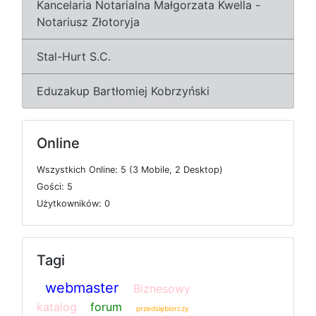
Kancelaria Notarialna Małgorzata Kwella -
Notariusz Złotoryja
Stal-Hurt S.C.
Eduzakup Bartłomiej Kobrzyński
Online
W
s
z
y
s
t
k
i
c
h
O
n
l
i
n
e: 5 (3
M
o
b
i
l
e, 2
D
e
s
k
t
o
p)
G
o
ś
c
i: 5
U
ż
y
t
k
o
w
n
i
k
ó
w: 0
Tagi
webmaster
Biznesowy
katalog
forum
przedsiębiorczy