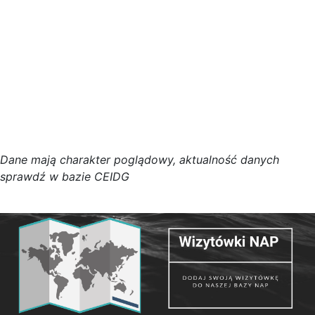
D
a
n
e
m
a
j
ą
c
h
a
r
a
k
t
e
r poglądowy,
a
k
t
u
a
l
n
o
ś
ć
d
a
n
y
c
h
s
p
r
a
w
d
ź w bazie CEIDG