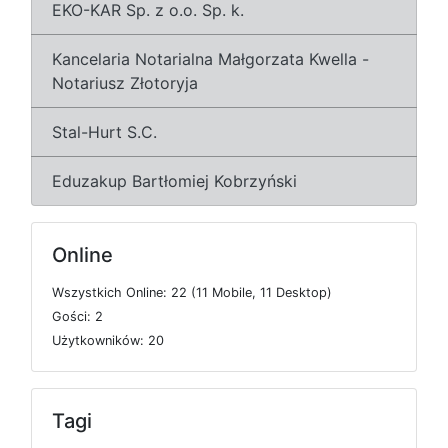
EKO-KAR Sp. z o.o. Sp. k.
Kancelaria Notarialna Małgorzata Kwella -
Notariusz Złotoryja
Stal-Hurt S.C.
Eduzakup Bartłomiej Kobrzyński
Online
W
s
z
y
s
t
k
i
c
h
O
n
l
i
n
e: 22 (11
M
o
b
i
l
e, 11
D
e
s
k
t
o
p)
G
o
ś
c
i: 2
U
ż
y
t
k
o
w
n
i
k
ó
w: 20
Tagi