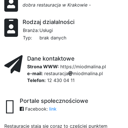
dobra restauracja w Krakowie
-
Rodzaj działalności
Branża:
Usługi
Typ:
brak danych
Dane kontaktowe
Strona WWW:
https://miodmalina.pl
e-mail:
r
e
71
s
t
a
fb8
u
r
6e
a
c
j
a
m
i
o
d
m
a
l
e76
i
353
n
a
.
p
l
Telefon:
12 430 04 11
Portale społecznościowe
Facebook:
link
Restauracje stają się coraz to częściej punktem