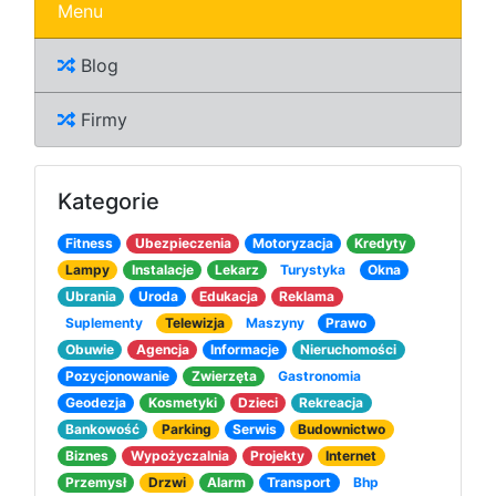
Menu
Blog
Firmy
Kategorie
Fitness
Ubezpieczenia
Motoryzacja
Kredyty
Lampy
Instalacje
Lekarz
Turystyka
Okna
Ubrania
Uroda
Edukacja
Reklama
Suplementy
Telewizja
Maszyny
Prawo
Obuwie
Agencja
Informacje
Nieruchomości
Pozycjonowanie
Zwierzęta
Gastronomia
Geodezja
Kosmetyki
Dzieci
Rekreacja
Bankowość
Parking
Serwis
Budownictwo
Biznes
Wypożyczalnia
Projekty
Internet
Przemysł
Drzwi
Alarm
Transport
Bhp