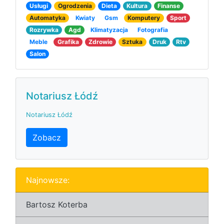
Usługi
Ogrodzenia
Dieta
Kultura
Finanse
Automatyka
Kwiaty
Gsm
Komputery
Sport
Rozrywka
Agd
Klimatyzacja
Fotografia
Meble
Grafika
Zdrowie
Sztuka
Druk
Rtv
Salon
Notariusz Łódź
Notariusz Łódź
Zobacz
Najnowsze:
Bartosz Koterba