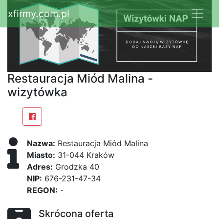
xfirmy.com.pl
Restauracja Miód Malina -
wizytówka
Nazwa:
Restauracja Miód Malina
Miasto:
31-044 Kraków
Adres:
Grodzka 40
NIP:
676-231-47-34
REGON:
-
Skrócona oferta