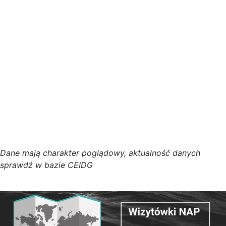
D
a
n
e
m
a
j
ą
c
h
a
r
a
k
t
e
r poglądowy,
a
k
t
u
a
l
n
o
ś
ć
d
a
n
y
c
h
s
p
r
a
w
d
ź w bazie CEIDG