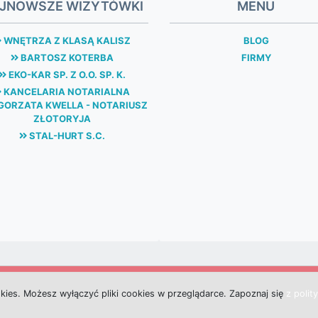
JNOWSZE WIZYTÓWKI
MENU
WNĘTRZA Z KLASĄ KALISZ
BLOG
BARTOSZ KOTERBA
FIRMY
EKO-KAR SP. Z O.O. SP. K.
KANCELARIA NOTARIALNA
ORZATA KWELLA - NOTARIUSZ
ZŁOTORYJA
STAL-HURT S.C.
okies.
M
o
ż
e
s
z
w
y
ł
ą
c
z
y
ć
p
l
i
k
i
c
o
o
k
i
e
s w przeglądarce.
Z
a
p
o
z
n
a
j
s
i
ę
z polit