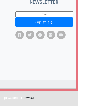
NEWSLETTER
Zapisz się
yką prywatności
s
e
r
w
i
s
u.