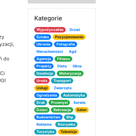
Kategorie
Wypożyczalnia
Drzwi
zy
Sztuka
Pozycjonowanie
zacji,
Ubrania
Fotografia
Nieruchomości
Agd
ń do
Agencja
Fitness
Projekty
Dieta
Okna
Ci
Geodezja
Motoryzacja
UG!
Uroda
Transport
Usługi
Zwierzęta
Ogrodzenia
Automatyka
Druk
Przemysł
Serwis
Dzieci
Rekreacja
Salon
Budownictwo
Bhp
Reklama
Rozrywka
Turystyka
Telewizja