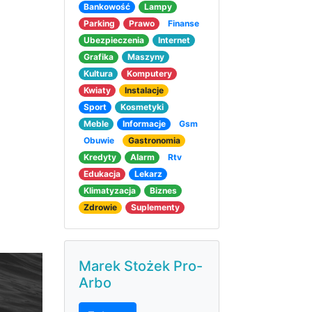
Bankowość
Lampy
Parking
Prawo
Finanse
Ubezpieczenia
Internet
Grafika
Maszyny
Kultura
Komputery
Kwiaty
Instalacje
Sport
Kosmetyki
Meble
Informacje
Gsm
Obuwie
Gastronomia
Kredyty
Alarm
Rtv
Edukacja
Lekarz
Klimatyzacja
Biznes
Zdrowie
Suplementy
Marek Stożek Pro-
Arbo