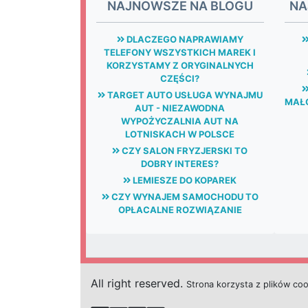
NAJNOWSZE NA BLOGU
NA
DLACZEGO NAPRAWIAMY
TELEFONY WSZYSTKICH MAREK I
KORZYSTAMY Z ORYGINALNYCH
CZĘŚCI?
TARGET AUTO USŁUGA WYNAJMU
MAŁG
AUT - NIEZAWODNA
WYPOŻYCZALNIA AUT NA
LOTNISKACH W POLSCE
CZY SALON FRYZJERSKI TO
DOBRY INTERES?
LEMIESZE DO KOPAREK
CZY WYNAJEM SAMOCHODU TO
OPŁACALNE ROZWIĄZANIE
All right reserved.
Strona
k
o
r
z
y
s
t
a z plików co