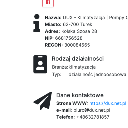
Nazwa:
DUX - Klimatyzacja | Pompy C
Miasto:
62-700 Turek
Adres:
Kolska Szosa 28
NIP:
6681756528
REGON:
300084565
Rodzaj działalności
Branża:
klimatyzacja
Typ:
działalność jednoosobowa
Dane kontaktowe
Strona WWW:
https://dux.net.pl
e-mail:
b
i
2a
u
r
o
d
u
x
.
n
e
t
.
cc3
p
l
Telefon:
+48632781857