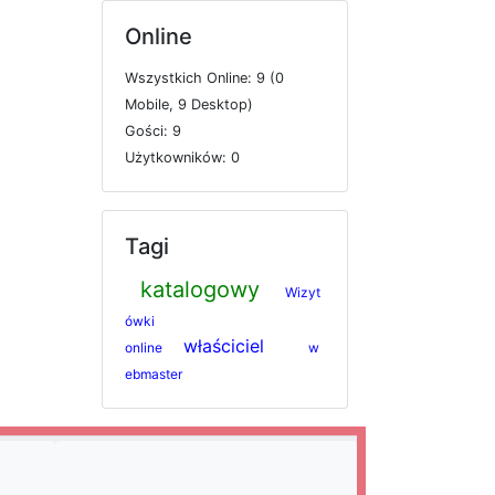
Online
W
s
z
y
s
t
k
i
c
h
O
n
l
i
n
e: 9 (0
M
o
b
i
l
e, 9
D
e
s
k
t
o
p)
G
o
ś
c
i: 9
U
ż
y
t
k
o
w
n
i
k
ó
w: 0
Tagi
katalogowy
Wizyt
ówki
właściciel
online
w
ebmaster