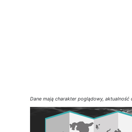
D
a
n
e
m
a
j
ą
c
h
a
r
a
k
t
e
r poglądowy,
a
k
t
u
a
l
n
o
ś
ć