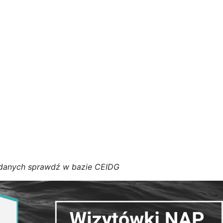
d
a
n
y
c
h
s
p
r
a
w
d
ź w bazie CEIDG