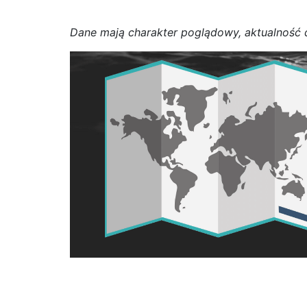
D
a
n
e
m
a
j
ą
c
h
a
r
a
k
t
e
r poglądowy,
a
k
t
u
a
l
n
o
ś
ć