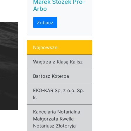
Marek Stożek Pro-
Arbo
Zobacz
Najnowsze:
Wnętrza z Klasą Kalisz
Bartosz Koterba
EKO-KAR Sp. z o.o. Sp.
k.
Kancelaria Notarialna
Małgorzata Kwella -
Notariusz Złotoryja