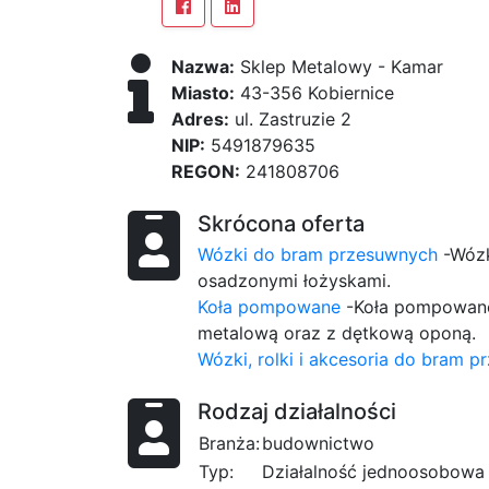
Nazwa:
Sklep Metalowy - Kamar
Miasto:
43-356 Kobiernice
Adres:
ul. Zastruzie 2
NIP:
5491879635
REGON:
241808706
Skrócona oferta
Wózki do bram przesuwnych
-Wózk
osadzonymi łożyskami.
Koła pompowane
-Koła pompowane 
metalową oraz z dętkową oponą.
Wózki, rolki i akcesoria do bram 
Rodzaj działalności
Branża:
budownictwo
Typ:
Działalność jednoosobowa