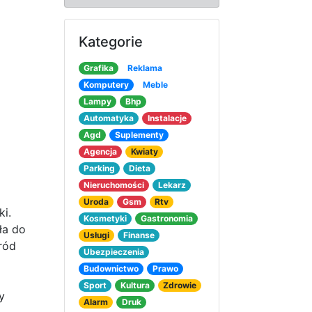
Kategorie
Grafika
Reklama
Komputery
Meble
Lampy
Bhp
Automatyka
Instalacje
Agd
Suplementy
Agencja
Kwiaty
Parking
Dieta
Nieruchomości
Lekarz
Uroda
Gsm
Rtv
ki.
Kosmetyki
Gastronomia
ła do
Usługi
Finanse
ród
Ubezpieczenia
Budownictwo
Prawo
Sport
Kultura
Zdrowie
y
Alarm
Druk