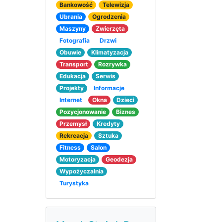
Bankowość
Telewizja
Ubrania
Ogrodzenia
Maszyny
Zwierzęta
Fotografia
Drzwi
Obuwie
Klimatyzacja
Transport
Rozrywka
Edukacja
Serwis
Projekty
Informacje
Internet
Okna
Dzieci
Pozycjonowanie
Biznes
Przemysł
Kredyty
Rekreacja
Sztuka
Fitness
Salon
Motoryzacja
Geodezja
Wypożyczalnia
Turystyka