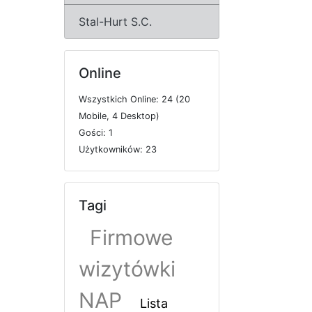
Stal-Hurt S.C.
Online
W
s
z
y
s
t
k
i
c
h
O
n
l
i
n
e: 24 (20
M
o
b
i
l
e, 4
D
e
s
k
t
o
p)
G
o
ś
c
i: 1
U
ż
y
t
k
o
w
n
i
k
ó
w: 23
Tagi
Firmowe
wizytówki
NAP
Lista