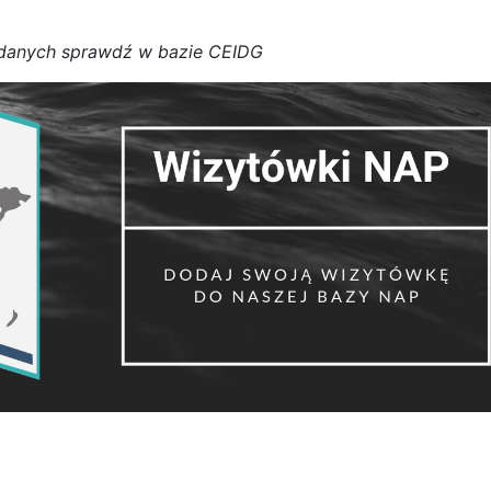
d
a
n
y
c
h
s
p
r
a
w
d
ź w bazie CEIDG