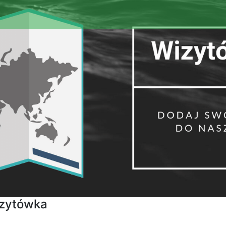
izytówka