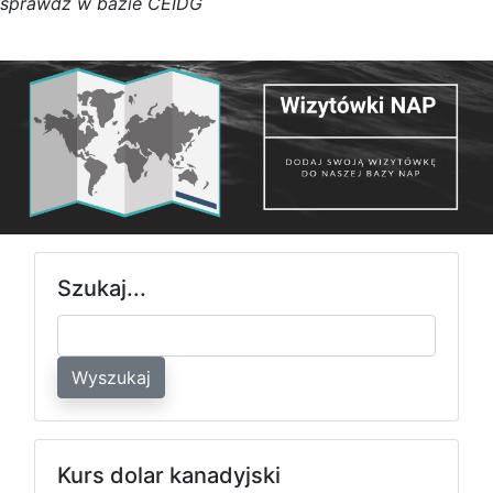
s
p
r
a
w
d
ź w bazie CEIDG
Szukaj...
Wyszukaj
Kurs dolar kanadyjski