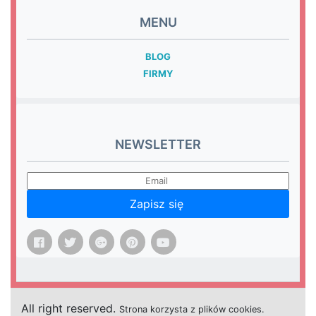
MENU
BLOG
FIRMY
NEWSLETTER
Zapisz się
All right reserved.
Strona
k
o
r
z
y
s
t
a z plików cookies.