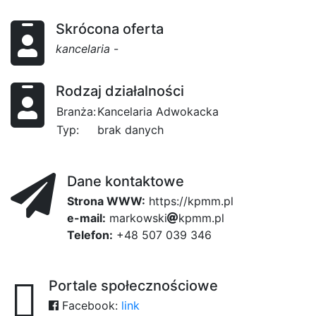
Skrócona oferta
kancelaria
-
Rodzaj działalności
Branża:
Kancelaria Adwokacka
Typ:
brak danych
Dane kontaktowe
Strona WWW:
https://kpmm.pl
e-mail:
m
a
r
k
o
w
s
k
i
k
p
m
m
.
p
l
Telefon:
+48 507 039 346
Portale społecznościowe
Facebook:
link