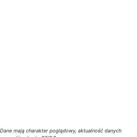
D
a
n
e
m
a
j
ą
c
h
a
r
a
k
t
e
r poglądowy,
a
k
t
u
a
l
n
o
ś
ć
d
a
n
y
c
h