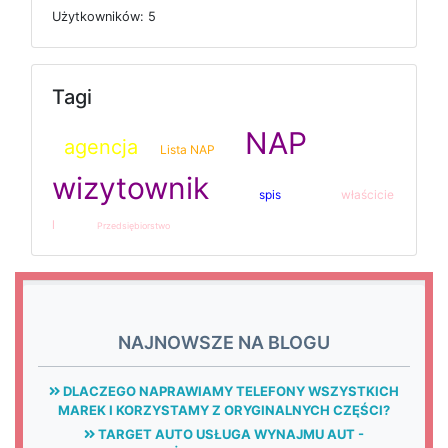
U
ż
y
t
k
o
w
n
i
k
ó
w: 5
Tagi
NAP
agencja
Lista NAP
wizytownik
spis
właścicie
l
Przedsiębiorstwo
NAJNOWSZE NA BLOGU
DLACZEGO NAPRAWIAMY TELEFONY WSZYSTKICH
MAREK I KORZYSTAMY Z ORYGINALNYCH CZĘŚCI?
TARGET AUTO USŁUGA WYNAJMU AUT -