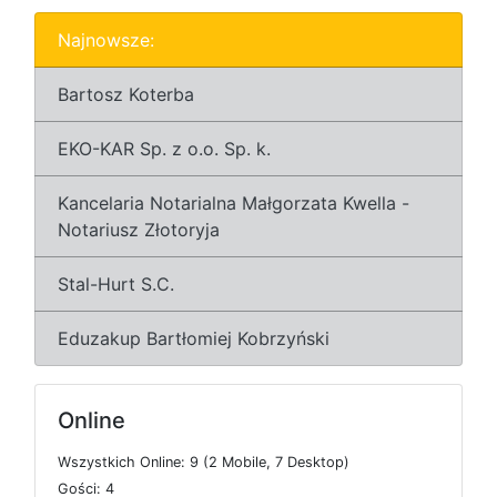
Najnowsze:
Bartosz Koterba
EKO-KAR Sp. z o.o. Sp. k.
Kancelaria Notarialna Małgorzata Kwella -
Notariusz Złotoryja
Stal-Hurt S.C.
Eduzakup Bartłomiej Kobrzyński
Online
W
s
z
y
s
t
k
i
c
h
O
n
l
i
n
e: 9 (2
M
o
b
i
l
e, 7
D
e
s
k
t
o
p)
G
o
ś
c
i: 4