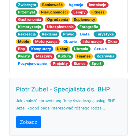
Zwierzęta
Bankowość
Agencja
Instalacje
Przemysł
Nieruchomości
Lampy
Fitness
Gastronomia
Ogrodzenia
Suplementy
Klimatyzacja
Ubezpieczenia
Fotografia
Rekreacja
Reklama
Prawo
Dieta
Turystyka
Meble
Motoryzacja
Obuwie
Informacje
Okna
Bhp
Komputery
Usługi
Ubrania
Sztuka
Kwiaty
Maszyny
Kultura
Finanse
Rozrywka
Pozycjonowanie
Projekty
Biznes
Sport
Piotr Zubel - Specjalista ds. BHP
Jak znaleźć sprawdzoną firmę świadczącą usługi BHP
Jeżeli kogoś będą interesować różnego rodza...
Zobacz