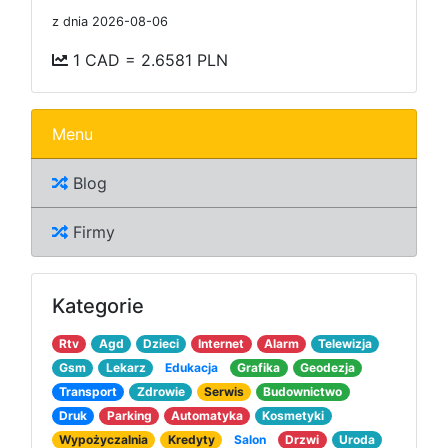
z dnia 2026-08-06
1 CAD = 2.6581 PLN
Menu
Blog
Firmy
Kategorie
Rtv
Agd
Dzieci
Internet
Alarm
Telewizja
Gsm
Lekarz
Edukacja
Grafika
Geodezja
Transport
Zdrowie
Serwis
Budownictwo
Druk
Parking
Automatyka
Kosmetyki
Wypożyczalnia
Kredyty
Salon
Drzwi
Uroda