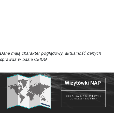
D
a
n
e
m
a
j
ą
c
h
a
r
a
k
t
e
r poglądowy,
a
k
t
u
a
l
n
o
ś
ć
d
a
n
y
c
h
s
p
r
a
w
d
ź w bazie CEIDG