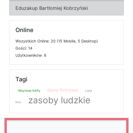
Eduzakup Bartłomiej Kobrzyński
Online
W
s
z
y
s
t
k
i
c
h
O
n
l
i
n
e: 20 (15
M
o
b
i
l
e, 5
D
e
s
k
t
o
p)
G
o
ś
c
i: 14
U
ż
y
t
k
o
w
n
i
k
ó
w: 6
Tagi
dane firmowe
Wizytówk NAPy
Lista
zasoby ludzkie
firm