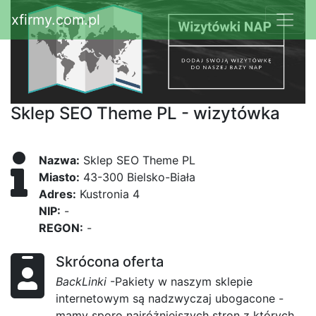
xfirmy.com.pl
Sklep SEO Theme PL - wizytówka
Nazwa:
Sklep SEO Theme PL
Miasto:
43-300 Bielsko-Biała
Adres:
Kustronia 4
NIP:
-
REGON:
-
Skrócona oferta
BackLinki
-Pakiety w naszym sklepie
internetowym są nadzwyczaj ubogacone -
mamy sporo najróżniejszych stron z których