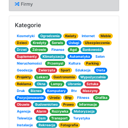
Firmy
Kategorie
Kosmetyki
Ogrodzenia
Kwiaty
Internet
Meble
Dzieci
Kredyty
Serwis
Usługi
Ubezpieczenia
Drzwi
Zdrowie
Finanse
Agd
Bankowość
Suplementy
Klimatyzacja
Automatyka
Salon
Nieruchomości
Przemysł
Kultura
Parking
Geodezja
Zwierzęta
Sport
Edukacja
Dieta
Projekty
Lekarz
Gastronomia
Wypożyczalnia
Reklama
Okna
Lampy
Ubrania
Sztuka
Druk
Biznes
Komputery
Rtv
Maszyny
Pozycjonowanie
Uroda
Bhp
Fitness
Grafika
Obuwie
Budownictwo
Prawo
Informacje
Agencja
Alarm
Rozrywka
Motoryzacja
Telewizja
Gsm
Transport
Turystyka
Instalacje
Rekreacja
Fotografia