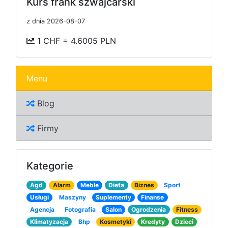
Kurs frank szwajcarski
z dnia 2026-08-07
1 CHF = 4.6005 PLN
Menu
Blog
Firmy
Kategorie
Agd
Alarm
Meble
Dieta
Biznes
Sport
Usługi
Maszyny
Suplementy
Finanse
Agencja
Fotografia
Salon
Ogrodzenia
Fitness
Klimatyzacja
Bhp
Kosmetyki
Kredyty
Dzieci