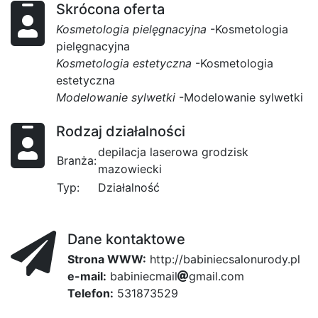
Skrócona oferta
Kosmetologia pielęgnacyjna
-Kosmetologia
pielęgnacyjna
Kosmetologia estetyczna
-Kosmetologia
estetyczna
Modelowanie sylwetki
-Modelowanie sylwetki
Rodzaj działalności
depilacja laserowa grodzisk
Branża:
mazowiecki
Typ:
Działalność
Dane kontaktowe
Strona WWW:
http://babiniecsalonurody.pl
e-mail:
1af
b
a
b
i
n
i
e
c
m
a
i
l
g
5a
m
3ef
a
i
9
l
.
c
o
m
Telefon:
531873529