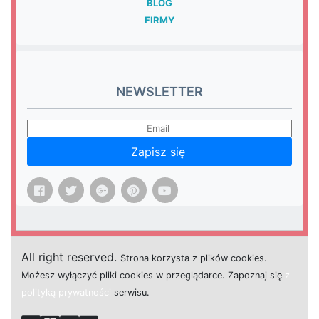
BLOG
FIRMY
NEWSLETTER
Zapisz się
All right reserved.
Strona
k
o
r
z
y
s
t
a z plików cookies.
M
o
ż
e
s
z
w
y
ł
ą
c
z
y
ć
p
l
i
k
i
c
o
o
k
i
e
s w przeglądarce.
Z
a
p
o
z
n
a
j
s
i
ę
z
polityką prywatności
s
e
r
w
i
s
u.