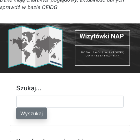
s
p
r
a
w
d
ź w bazie CEIDG
Szukaj...
Wyszukaj