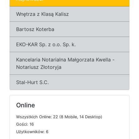
Wnętrza z Klasą Kalisz
Bartosz Koterba
EKO-KAR Sp. z o.o. Sp. k.
Kancelaria Notarialna Małgorzata Kwella -
Notariusz Złotoryja
Stal-Hurt S.C.
Online
W
s
z
y
s
t
k
i
c
h
O
n
l
i
n
e: 22 (8
M
o
b
i
l
e, 14
D
e
s
k
t
o
p)
G
o
ś
c
i: 16
U
ż
y
t
k
o
w
n
i
k
ó
w: 6