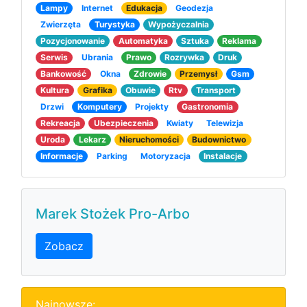
Lampy
Internet
Edukacja
Geodezja
Zwierzęta
Turystyka
Wypożyczalnia
Pozycjonowanie
Automatyka
Sztuka
Reklama
Serwis
Ubrania
Prawo
Rozrywka
Druk
Bankowość
Okna
Zdrowie
Przemysł
Gsm
Kultura
Grafika
Obuwie
Rtv
Transport
Drzwi
Komputery
Projekty
Gastronomia
Rekreacja
Ubezpieczenia
Kwiaty
Telewizja
Uroda
Lekarz
Nieruchomości
Budownictwo
Informacje
Parking
Motoryzacja
Instalacje
Marek Stożek Pro-Arbo
Zobacz
Najnowsze: