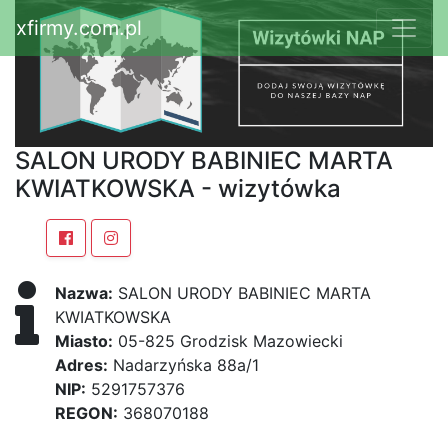
xfirmy.com.pl
SALON URODY BABINIEC MARTA
KWIATKOWSKA - wizytówka
Nazwa:
SALON URODY BABINIEC MARTA
KWIATKOWSKA
Miasto:
05-825 Grodzisk Mazowiecki
Adres:
Nadarzyńska 88a/1
NIP:
5291757376
REGON:
368070188