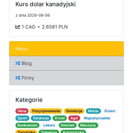
Kurs dolar kanadyjski
z dnia 2026-08-06
1 CAD = 2.6581 PLN
Menu
Blog
Firmy
Kategorie
Okna
Pozycjonowanie
Geodezja
Meble
Dzieci
Sport
Edukacja
Drzwi
Agd
Wypożyczalnia
Bankowość
Lekarz
Internet
Maszyny
Turystyka
Telewizja
Automatyka