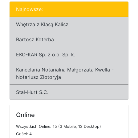
Najnowsze:
Wnętrza z Klasą Kalisz
Bartosz Koterba
EKO-KAR Sp. z o.o. Sp. k.
Kancelaria Notarialna Małgorzata Kwella -
Notariusz Złotoryja
Stal-Hurt S.C.
Online
W
s
z
y
s
t
k
i
c
h
O
n
l
i
n
e: 15 (3
M
o
b
i
l
e, 12
D
e
s
k
t
o
p)
G
o
ś
c
i: 4