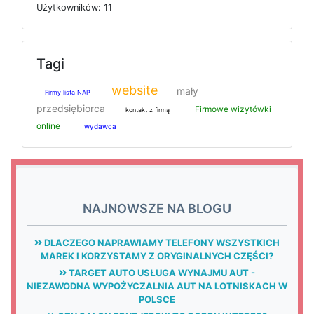
U
ż
y
t
k
o
w
n
i
k
ó
w: 11
Tagi
website
mały
Firmy lista NAP
przedsiębiorca
Firmowe wizytówki
kontakt z firmą
online
wydawca
NAJNOWSZE NA BLOGU
DLACZEGO NAPRAWIAMY TELEFONY WSZYSTKICH
MAREK I KORZYSTAMY Z ORYGINALNYCH CZĘŚCI?
TARGET AUTO USŁUGA WYNAJMU AUT -
NIEZAWODNA WYPOŻYCZALNIA AUT NA LOTNISKACH W
POLSCE