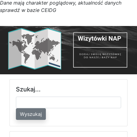
D
a
n
e
m
a
j
ą
c
h
a
r
a
k
t
e
r poglądowy,
a
k
t
u
a
l
n
o
ś
ć
d
a
n
y
c
h
s
p
r
a
w
d
ź w bazie CEIDG
Szukaj...
Wyszukaj