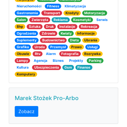
Nieruchomości
Fitness
Klimatyzacja
Gastronomia
Transport
Kredyty
Motoryzacja
Salon
Zwierzęta
Reklama
Kosmetyki
Serwis
Bhp
Sztuka
Druk
Instalacje
Rekreacja
Ogrodzenia
Zdrowie
Kwiaty
Informacje
Suplementy
Budownictwo
Dieta
Ubrania
Grafika
Uroda
Przemysł
Prawo
Usługi
Obuwie
Rtv
Alarm
Fotografia
Rozrywka
Lampy
Agencja
Biznes
Projekty
Parking
Kultura
Ubezpieczenia
Gsm
Finanse
Komputery
Marek Stożek Pro-Arbo
Zobacz