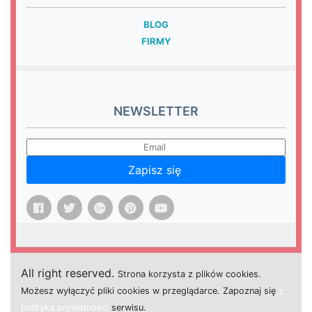
BLOG
FIRMY
NEWSLETTER
Zapisz się
All right reserved.
Strona
k
o
r
z
y
s
t
a z plików cookies.
M
o
ż
e
s
z
w
y
ł
ą
c
z
y
ć
p
l
i
k
i
c
o
o
k
i
e
s w przeglądarce.
Z
a
p
o
z
n
a
j
s
i
ę
z
polityką prywatności
s
e
r
w
i
s
u.