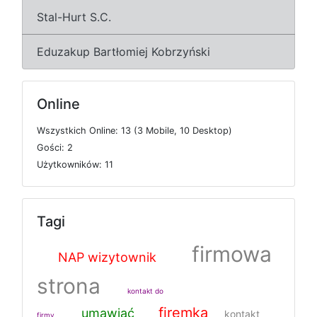
Stal-Hurt S.C.
Eduzakup Bartłomiej Kobrzyński
Online
W
s
z
y
s
t
k
i
c
h
O
n
l
i
n
e: 13 (3
M
o
b
i
l
e, 10
D
e
s
k
t
o
p)
G
o
ś
c
i: 2
U
ż
y
t
k
o
w
n
i
k
ó
w: 11
Tagi
firmowa
NAP wizytownik
strona
kontakt do
firemka
umawiać
kontakt
firmy