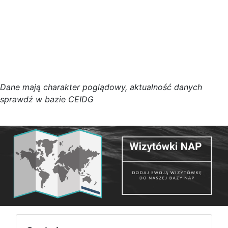
D
a
n
e
m
a
j
ą
c
h
a
r
a
k
t
e
r poglądowy,
a
k
t
u
a
l
n
o
ś
ć
d
a
n
y
c
h
s
p
r
a
w
d
ź w bazie CEIDG