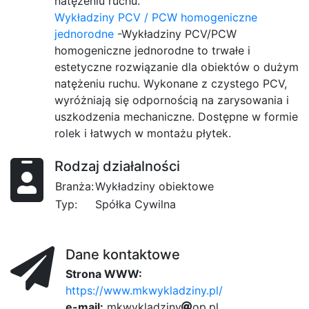
natężeniu ruchu.
Wykładziny PCV / PCW homogeniczne
jednorodne
-Wykładziny PCV/PCW
homogeniczne jednorodne to trwałe i
estetyczne rozwiązanie dla obiektów o dużym
natężeniu ruchu. Wykonane z czystego PCV,
wyróżniają się odpornością na zarysowania i
uszkodzenia mechaniczne. Dostępne w formie
rolek i łatwych w montażu płytek.
Rodzaj działalności
Branża:
Wykładziny obiektowe
Typ:
Spółka Cywilna
Dane kontaktowe
Strona WWW:
https://www.mkwykladziny.pl/
e-mail:
m
k
w
y
k
l
f3
a
d
z
i
n
y
o
1
p
.
p
l