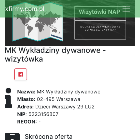
xfirmy.com.pl
MK Wykładziny dywanowe -
wizytówka
Nazwa:
MK Wykładziny dywanowe
Miasto:
02-495 Warszawa
Adres:
Dzieci Warszawy 29 LU2
NIP:
5223156807
REGON:
-
Skrócona oferta