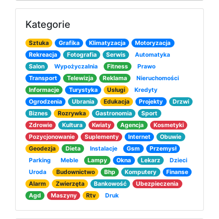
Kategorie
Sztuka
Grafika
Klimatyzacja
Motoryzacja
Rekreacja
Fotografia
Serwis
Automatyka
Salon
Wypożyczalnia
Fitness
Prawo
Transport
Telewizja
Reklama
Nieruchomości
Informacje
Turystyka
Usługi
Kredyty
Ogrodzenia
Ubrania
Edukacja
Projekty
Drzwi
Biznes
Rozrywka
Gastronomia
Sport
Zdrowie
Kultura
Kwiaty
Agencja
Kosmetyki
Pozycjonowanie
Suplementy
Internet
Obuwie
Geodezja
Dieta
Instalacje
Gsm
Przemysł
Parking
Meble
Lampy
Okna
Lekarz
Dzieci
Uroda
Budownictwo
Bhp
Komputery
Finanse
Alarm
Zwierzęta
Bankowość
Ubezpieczenia
Agd
Maszyny
Rtv
Druk