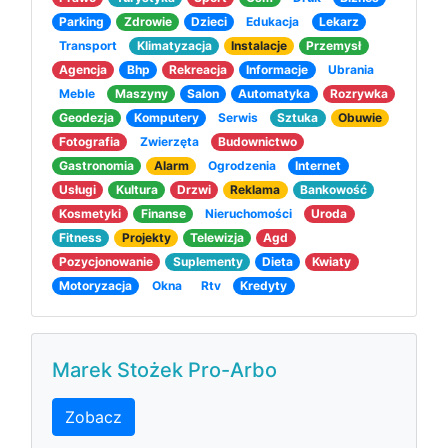
Parking
Zdrowie
Dzieci
Edukacja
Lekarz
Transport
Klimatyzacja
Instalacje
Przemysł
Agencja
Bhp
Rekreacja
Informacje
Ubrania
Meble
Maszyny
Salon
Automatyka
Rozrywka
Geodezja
Komputery
Serwis
Sztuka
Obuwie
Fotografia
Zwierzęta
Budownictwo
Gastronomia
Alarm
Ogrodzenia
Internet
Usługi
Kultura
Drzwi
Reklama
Bankowość
Kosmetyki
Finanse
Nieruchomości
Uroda
Fitness
Projekty
Telewizja
Agd
Pozycjonowanie
Suplementy
Dieta
Kwiaty
Motoryzacja
Okna
Rtv
Kredyty
Marek Stożek Pro-Arbo
Zobacz