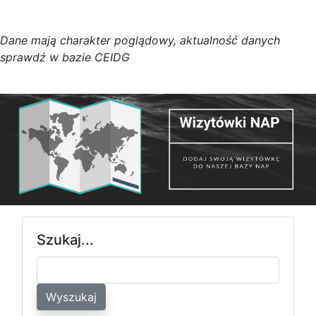
D
a
n
e
m
a
j
ą
c
h
a
r
a
k
t
e
r poglądowy,
a
k
t
u
a
l
n
o
ś
ć
d
a
n
y
c
h
s
p
r
a
w
d
ź w bazie CEIDG
Szukaj...
Wyszukaj