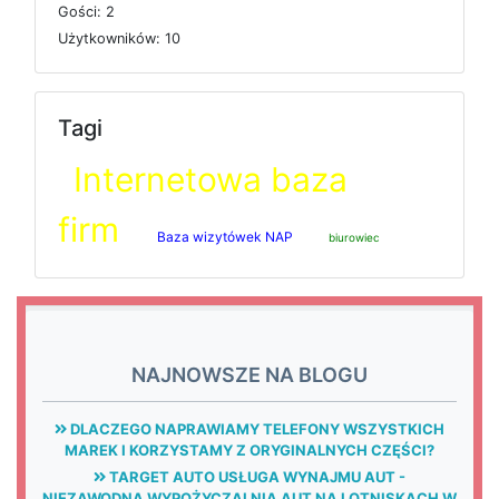
G
o
ś
c
i: 2
U
ż
y
t
k
o
w
n
i
k
ó
w: 10
Tagi
Internetowa baza
firm
Baza wizytówek NAP
biurowiec
NAJNOWSZE NA BLOGU
DLACZEGO NAPRAWIAMY TELEFONY WSZYSTKICH
MAREK I KORZYSTAMY Z ORYGINALNYCH CZĘŚCI?
TARGET AUTO USŁUGA WYNAJMU AUT -
NIEZAWODNA WYPOŻYCZALNIA AUT NA LOTNISKACH W