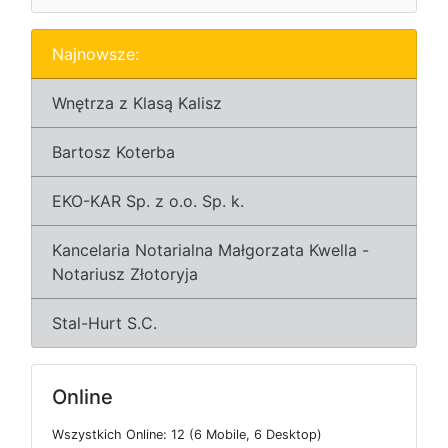
Najnowsze:
Wnętrza z Klasą Kalisz
Bartosz Koterba
EKO-KAR Sp. z o.o. Sp. k.
Kancelaria Notarialna Małgorzata Kwella -
Notariusz Złotoryja
Stal-Hurt S.C.
Online
W
s
z
y
s
t
k
i
c
h
O
n
l
i
n
e: 12 (6
M
o
b
i
l
e, 6
D
e
s
k
t
o
p)