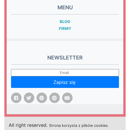
MENU
BLOG
FIRMY
NEWSLETTER
Zapisz się
All right reserved.
Strona
k
o
r
z
y
s
t
a z plików cookies.