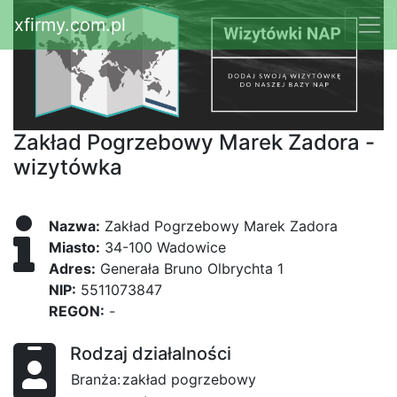
xfirmy.com.pl
Zakład Pogrzebowy Marek Zadora -
wizytówka
Nazwa:
Zakład Pogrzebowy Marek Zadora
Miasto:
34-100 Wadowice
Adres:
Generała Bruno Olbrychta 1
NIP:
5511073847
REGON:
-
Rodzaj działalności
Branża:
zakład pogrzebowy