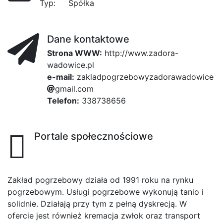
Typ:
Spółka
Dane kontaktowe
Strona WWW:
http://www.zadora-
wadowice.pl
e-mail:
z
8a4
a
k
l
a
d
p
dc6
o
b4
g
r
z
e
f
b
o
w
y
z
c
a
0
d
11
o
r
a
1
w
a
d
45a
o
w
i
c
e
g
m
a
i
l
.
c
o
m
Telefon:
338738656
Portale społecznościowe
Zakład pogrzebowy działa od 1991 roku na rynku
pogrzebowym. Usługi pogrzebowe wykonują tanio i
solidnie. Działają przy tym z pełną dyskrecją. W
ofercie jest również kremacja zwłok oraz transport