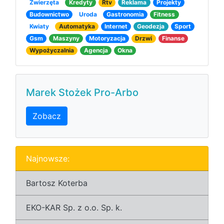
Zwierzęta
Kredyty
Rtv
Reklama
Projekty
Budownictwo
Uroda
Gastronomia
Fitness
Kwiaty
Automatyka
Internet
Geodezja
Sport
Gsm
Maszyny
Motoryzacja
Drzwi
Finanse
Wypożyczalnia
Agencja
Okna
Marek Stożek Pro-Arbo
Zobacz
Najnowsze:
Bartosz Koterba
EKO-KAR Sp. z o.o. Sp. k.