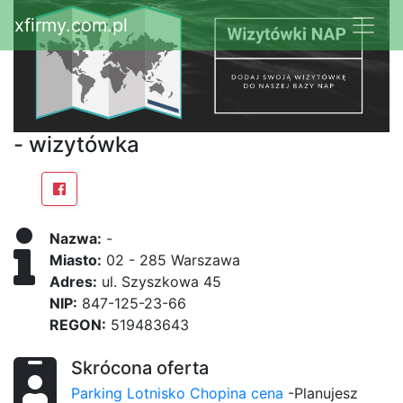
xfirmy.com.pl
- wizytówka
Nazwa:
-
Miasto:
02 - 285 Warszawa
Adres:
ul. Szyszkowa 45
NIP:
847-125-23-66
REGON:
519483643
Skrócona oferta
Parking Lotnisko Chopina cena
-Planujesz