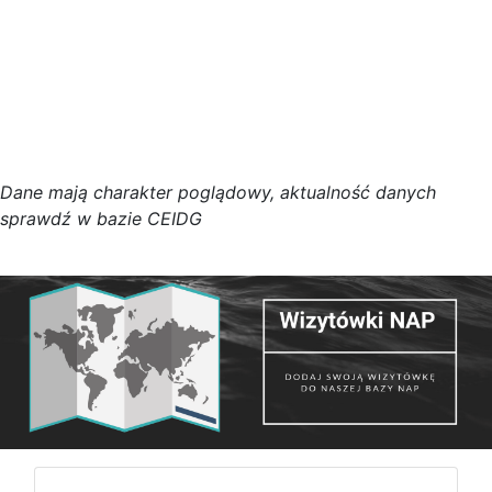
D
a
n
e
m
a
j
ą
c
h
a
r
a
k
t
e
r poglądowy,
a
k
t
u
a
l
n
o
ś
ć
d
a
n
y
c
h
s
p
r
a
w
d
ź w bazie CEIDG