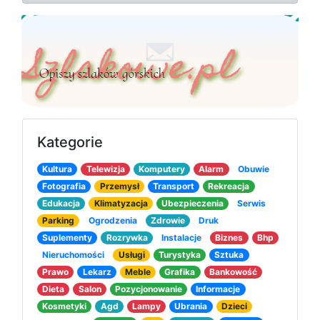
Kategorie
Kultura
Telewizja
Komputery
Alarm
Obuwie
Fotografia
Przemysł
Transport
Rekreacja
Edukacja
Klimatyzacja
Ubezpieczenia
Serwis
Parking
Ogrodzenia
Zdrowie
Druk
Suplementy
Rozrywka
Instalacje
Biznes
Bhp
Nieruchomości
Usługi
Turystyka
Sztuka
Prawo
Lekarz
Meble
Grafika
Bankowość
Dieta
Salon
Pozycjonowanie
Informacje
Kosmetyki
Agd
Lampy
Ubrania
Dzieci