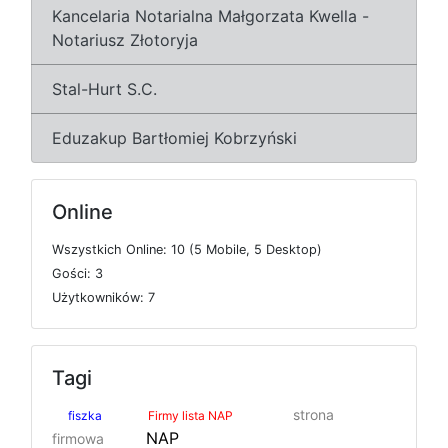
Kancelaria Notarialna Małgorzata Kwella -
Notariusz Złotoryja
Stal-Hurt S.C.
Eduzakup Bartłomiej Kobrzyński
Online
W
s
z
y
s
t
k
i
c
h
O
n
l
i
n
e: 10 (5
M
o
b
i
l
e, 5
D
e
s
k
t
o
p)
G
o
ś
c
i: 3
U
ż
y
t
k
o
w
n
i
k
ó
w: 7
Tagi
strona
fiszka
Firmy lista NAP
NAP
firmowa