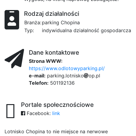
Rodzaj działalności
Branża:
parking Chopina
Typ:
indywidualna działalność gospodarcza
Dane kontaktowe
Strona WWW:
https://www.odlotowyparking.pl/
e-mail:
p
a
r
k
i
n
g
.
l
d
o
t
n
i
79
s
b8
k
o
o
f00
p
.
14
p
l
Telefon:
501192136
Portale społecznościowe
Facebook:
link
Lotnisko Chopina to nie miejsce na nerwowe