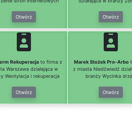
zenie stron internetowych
działająca w branży Zd
Otwórz
Otwórz
erm Rekuperacja
to firma z
Marek Stożek Pro-Arbo
t
ta Warszawa działająca w
z miasta Niedźwiedź dzia
y Wentylacja i rekuperacja
branży Wycinka drz
Otwórz
Otwórz