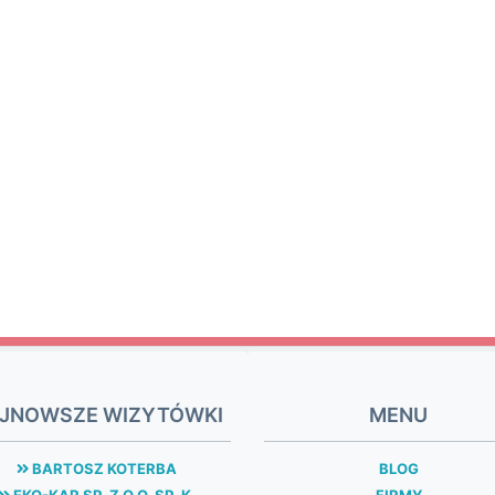
JNOWSZE WIZYTÓWKI
MENU
BARTOSZ KOTERBA
BLOG
EKO-KAR SP. Z O.O. SP. K.
FIRMY