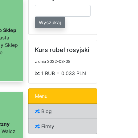
Wyszukaj
o Sklep
asta
ży Sklep
Kurs rubel rosyjski
ie
z dnia 2022-03-08
1 RUB = 0.033 PLN
Menu
Blog
czny
Firmy
a Wałcz