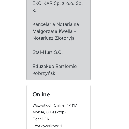
EKO-KAR Sp. z o.o. Sp.
k.
Kancelaria Notarialna
Małgorzata Kwella -
Notariusz Złotoryja
Stal-Hurt S.C.
Eduzakup Bartłomiej
Kobrzyński
Online
W
s
z
y
s
t
k
i
c
h
O
n
l
i
n
e: 17 (17
M
o
b
i
l
e, 0
D
e
s
k
t
o
p)
G
o
ś
c
i: 16
U
ż
y
t
k
o
w
n
i
k
ó
w: 1