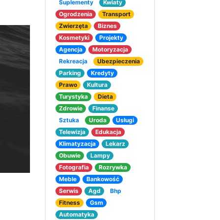
Suplementy
Kwiaty
Ogrodzenia
Transport
Zwierzęta
Biznes
Kosmetyki
Projekty
Agencja
Motoryzacja
Rekreacja
Ubezpieczenia
Parking
Kredyty
Prawo
Kultura
Turystyka
Dieta
Zdrowie
Finanse
Sztuka
Uroda
Usługi
Telewizja
Edukacja
Klimatyzacja
Lekarz
Obuwie
Lampy
Fotografia
Rozrywka
Meble
Bankowość
Serwis
Agd
Bhp
Fitness
Gsm
Automatyka