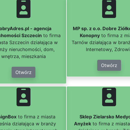
obryAdres.pl - agencja
MP sp. z o.o. Dobre Ziółk
chomości Szczecin
to firma
Konopny
to firma z mi
asta Szczecin działająca w
Tarnów działająca w bran
nży nieruchomości, dom,
Internetowy, Zdrow
wnętrza, mieszkania
Otwórz
Otwórz
signBox
to firma z miasta
Sklep Zielarsko Medy
eśnia działająca w branży
Anyżek
to firma z miast