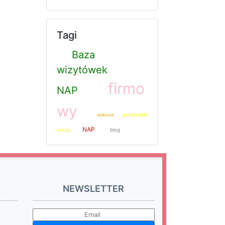
Tagi
Baza
wizytówek
firmo
NAP
wy
przedsiębi
website
NAP
orczy
blog
NEWSLETTER