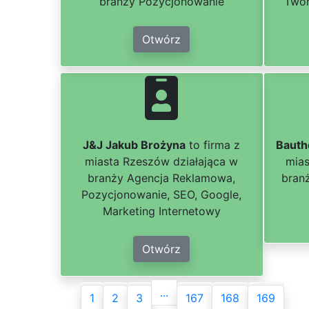
branży Pozycjonowanie
Twor
Otwórz
J&J Jakub Brożyna
to firma z
Bauth
miasta Rzeszów działająca w
mias
branży Agencja Reklamowa,
branż
Pozycjonowanie, SEO, Google,
Marketing Internetowy
Otwórz
...
1
2
3
167
168
169