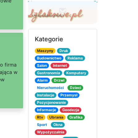
rowie
Kategorie
Maszyny
Druk
Budownictwo
Reklama
o firma
Salon
Internet
łająca w
Gastronomia
Komputery
ew
Alarm
Drzwi
Nieruchomości
Dzieci
Instalacje
Przemysł
Pozycjonowanie
Informacje
Geodezja
Rtv
Ubrania
Grafika
Sport
Okna
Wypożyczalnia