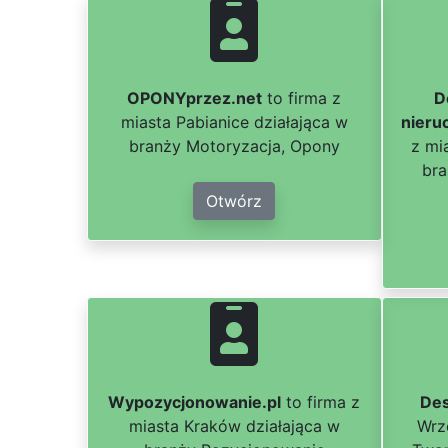
OPONYprzez.net
to firma z
D
miasta Pabianice działająca w
nieru
branży Motoryzacja, Opony
z mi
bra
Otwórz
Wypozycjonowanie.pl
to firma z
De
miasta Kraków działająca w
Wrz