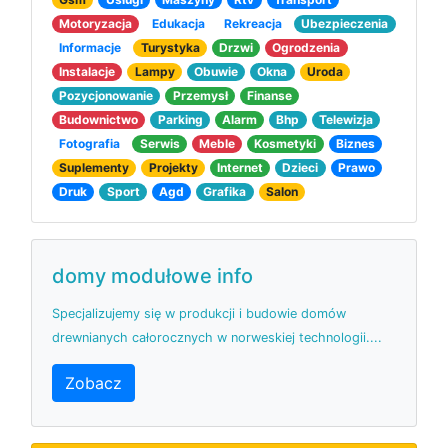
Motoryzacja
Edukacja
Rekreacja
Ubezpieczenia
Informacje
Turystyka
Drzwi
Ogrodzenia
Instalacje
Lampy
Obuwie
Okna
Uroda
Pozycjonowanie
Przemysł
Finanse
Budownictwo
Parking
Alarm
Bhp
Telewizja
Fotografia
Serwis
Meble
Kosmetyki
Biznes
Suplementy
Projekty
Internet
Dzieci
Prawo
Druk
Sport
Agd
Grafika
Salon
domy modułowe info
Specjalizujemy się w produkcji i budowie domów
drewnianych całorocznych w norweskiej technologii....
Zobacz