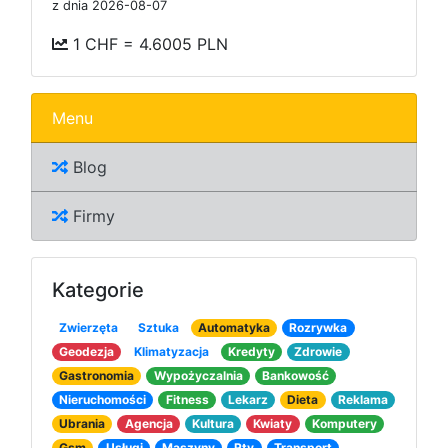
z dnia 2026-08-07
1 CHF = 4.6005 PLN
Menu
Blog
Firmy
Kategorie
Zwierzęta
Sztuka
Automatyka
Rozrywka
Geodezja
Klimatyzacja
Kredyty
Zdrowie
Gastronomia
Wypożyczalnia
Bankowość
Nieruchomości
Fitness
Lekarz
Dieta
Reklama
Ubrania
Agencja
Kultura
Kwiaty
Komputery
Gsm
Usługi
Maszyny
Rtv
Transport