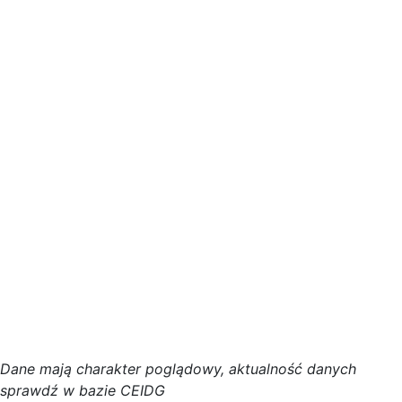
D
a
n
e
m
a
j
ą
c
h
a
r
a
k
t
e
r poglądowy,
a
k
t
u
a
l
n
o
ś
ć
d
a
n
y
c
h
s
p
r
a
w
d
ź w bazie CEIDG