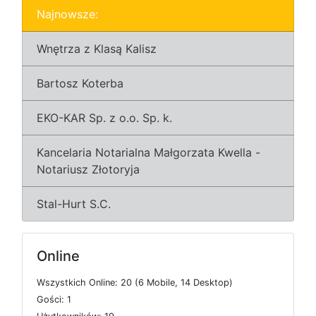
Najnowsze:
Wnętrza z Klasą Kalisz
Bartosz Koterba
EKO-KAR Sp. z o.o. Sp. k.
Kancelaria Notarialna Małgorzata Kwella -
Notariusz Złotoryja
Stal-Hurt S.C.
Online
W
s
z
y
s
t
k
i
c
h
O
n
l
i
n
e: 20 (6
M
o
b
i
l
e, 14
D
e
s
k
t
o
p)
G
o
ś
c
i: 1