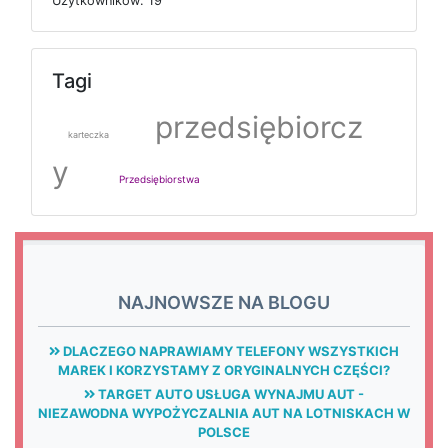
U
ż
y
t
k
o
w
n
i
k
ó
w: 19
Tagi
przedsiębiorcz
karteczka
y
Przedsiębiorstwa
NAJNOWSZE NA BLOGU
DLACZEGO NAPRAWIAMY TELEFONY WSZYSTKICH
MAREK I KORZYSTAMY Z ORYGINALNYCH CZĘŚCI?
TARGET AUTO USŁUGA WYNAJMU AUT -
NIEZAWODNA WYPOŻYCZALNIA AUT NA LOTNISKACH W
POLSCE