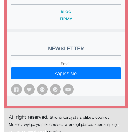
BLOG
FIRMY
NEWSLETTER
Zapisz się
All right reserved.
Strona
k
o
r
z
y
s
t
a z plików cookies.
M
o
ż
e
s
z
w
y
ł
ą
c
z
y
ć
p
l
i
k
i
c
o
o
k
i
e
s w przeglądarce.
Z
a
p
o
z
n
a
j
s
i
ę
z
polityką prywatności
s
e
r
w
i
s
u.