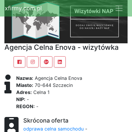
xfirmy.com.pl
Agencja Celna Enova - wizytówka
Nazwa:
Agencja Celna Enova
Miasto:
70-644 Szczecin
Adres:
Celna 1
NIP:
-
REGON:
-
Skrócona oferta
odprawa celna samochodu
-