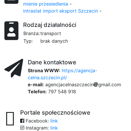
mienie przesiedlenia
-
intrastat import eksport Szczecin
-
Rodzaj działalności
Branża:
transport
Typ:
brak danych
Dane kontaktowe
Strona WWW:
https://agencja-
celna.szczecin.pl/
e-mail:
a
g
e
95
n
c
j
18
a
c
e
l
e
n
a
s
z
c
05
z
e
c
i
d0
n
g
m
a
i
l
.
c
o
m
Telefon:
797 548 918
Portale społecznościowe
Facebook:
link
Instagram:
link