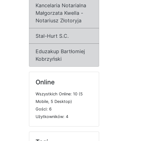
Kancelaria Notarialna
Małgorzata Kwella -
Notariusz Złotoryja
Stal-Hurt S.C.
Eduzakup Bartłomiej
Kobrzyński
Online
W
s
z
y
s
t
k
i
c
h
O
n
l
i
n
e: 10 (5
M
o
b
i
l
e, 5
D
e
s
k
t
o
p)
G
o
ś
c
i: 6
U
ż
y
t
k
o
w
n
i
k
ó
w: 4