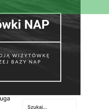
ługa
Szukaj...