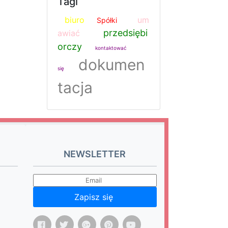
Tagi
biuro
um
Spółki
przedsiębi
awiać
orczy
kontaktować
dokumen
się
tacja
NEWSLETTER
Zapisz się