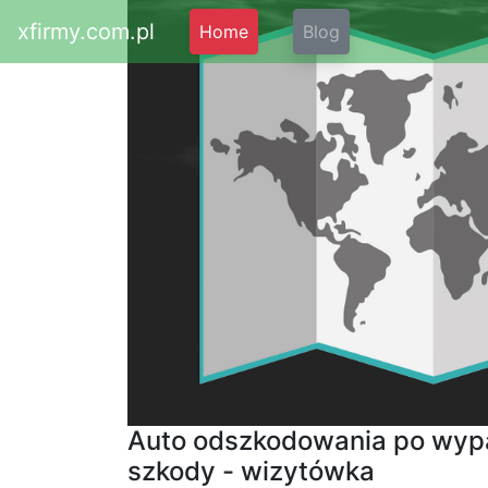
xfirmy.com.pl
Home
Blog
Auto odszkodowania po wypa
szkody - wizytówka