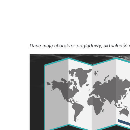
D
a
n
e
m
a
j
ą
c
h
a
r
a
k
t
e
r poglądowy,
a
k
t
u
a
l
n
o
ś
ć