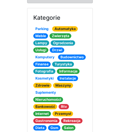
Kategorie
Parking
Automatyka
Meble
Zwierzęta
Lampy
Ogrodzenia
Usługi
Drzwi
Komputery
Budownictwo
Finanse
Turystyka
Fotografia
Informacje
Kosmetyki
Instalacje
Zdrowie
Maszyny
Suplementy
Nieruchomości
Bankowość
Rtv
Internet
Przemysł
Gastronomia
Rekreacja
Dieta
Gsm
Salon