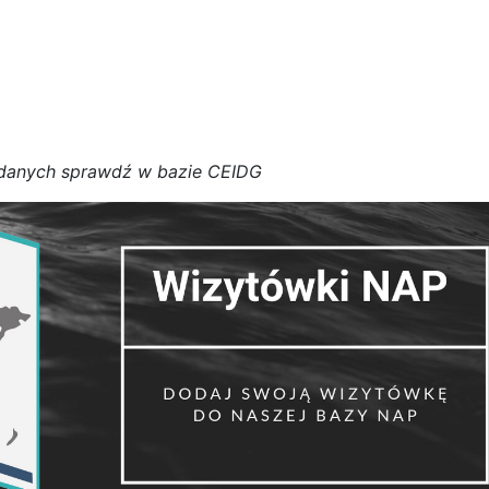
d
a
n
y
c
h
s
p
r
a
w
d
ź w bazie CEIDG