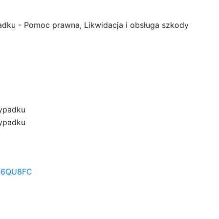
ku - Pomoc prawna, Likwidacja i obsługa szkody
ypadku
ypadku
/n6QU8FC