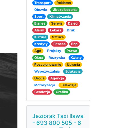
Transport
Reklama
Obuwie
Ubezpieczenia
Sport
Klimatyzacja
Biznes
Serwis
Dzieci
Alarm
Lekarz
Druk
Kultura
Sztuka
Kredyty
Fitness
Bhp
Agd
Projekty
Prawo
Okna
Rozrywka
Kwiaty
Pozycjonowanie
Ubrania
Wypożyczalnia
Edukacja
Uroda
Agencja
Motoryzacja
Telewizja
Geodezja
Grafika
Jeziorak Taxi Iława
- 693 800 505 - 6