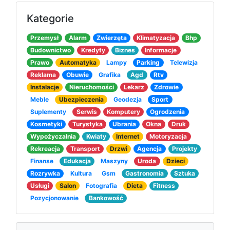
Kategorie
Przemysł
Alarm
Zwierzęta
Klimatyzacja
Bhp
Budownictwo
Kredyty
Biznes
Informacje
Prawo
Automatyka
Lampy
Parking
Telewizja
Reklama
Obuwie
Grafika
Agd
Rtv
Instalacje
Nieruchomości
Lekarz
Zdrowie
Meble
Ubezpieczenia
Geodezja
Sport
Suplementy
Serwis
Komputery
Ogrodzenia
Kosmetyki
Turystyka
Ubrania
Okna
Druk
Wypożyczalnia
Kwiaty
Internet
Motoryzacja
Rekreacja
Transport
Drzwi
Agencja
Projekty
Finanse
Edukacja
Maszyny
Uroda
Dzieci
Rozrywka
Kultura
Gsm
Gastronomia
Sztuka
Usługi
Salon
Fotografia
Dieta
Fitness
Pozycjonowanie
Bankowość