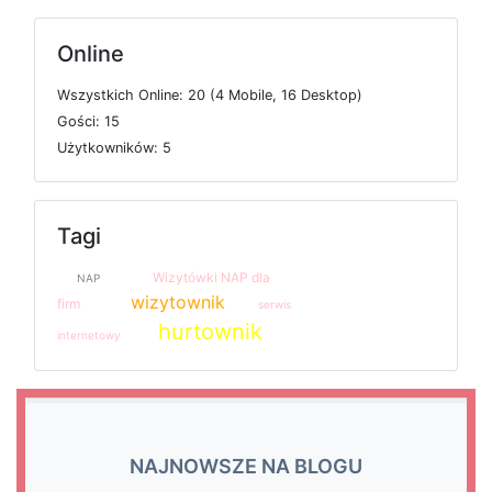
Online
W
s
z
y
s
t
k
i
c
h
O
n
l
i
n
e: 20 (4
M
o
b
i
l
e, 16
D
e
s
k
t
o
p)
G
o
ś
c
i: 15
U
ż
y
t
k
o
w
n
i
k
ó
w: 5
Tagi
Wizytówki NAP dla
NAP
wizytownik
firm
serwis
hurtownik
internetowy
NAJNOWSZE NA BLOGU