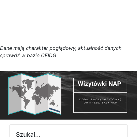
D
a
n
e
m
a
j
ą
c
h
a
r
a
k
t
e
r poglądowy,
a
k
t
u
a
l
n
o
ś
ć
d
a
n
y
c
h
s
p
r
a
w
d
ź w bazie CEIDG
Szukaj...