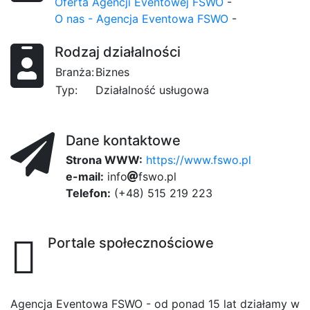
Oferta Agencji Eventowej FSWO
-
O nas - Agencja Eventowa FSWO
-
Rodzaj działalności
Branża:
Biznes
Typ:
Działalność usługowa
Dane kontaktowe
Strona WWW:
https://www.fswo.pl
e-mail:
ea
i
n
f
o
624
f
s
w
o
.
p
l
Telefon:
(+48) 515 219 223
Portale społecznościowe
Agencja Eventowa FSWO - od ponad 15 lat działamy w