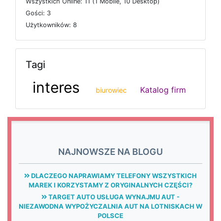
W
s
z
y
s
t
k
i
c
h
O
n
l
i
n
e: 11 (1
M
o
b
i
l
e, 10
D
e
s
k
t
o
p)
G
o
ś
c
i: 3
U
ż
y
t
k
o
w
n
i
k
ó
w: 8
Tagi
interes
Katalog firm
biurowiec
NAJNOWSZE NA BLOGU
DLACZEGO NAPRAWIAMY TELEFONY WSZYSTKICH
MAREK I KORZYSTAMY Z ORYGINALNYCH CZĘŚCI?
TARGET AUTO USŁUGA WYNAJMU AUT -
NIEZAWODNA WYPOŻYCZALNIA AUT NA LOTNISKACH W
POLSCE