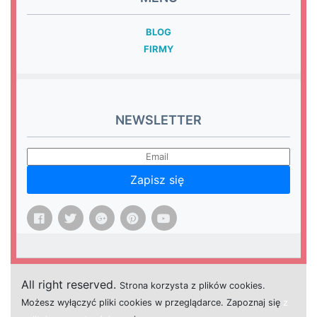
BLOG
FIRMY
NEWSLETTER
Zapisz się
All right reserved.
Strona
k
o
r
z
y
s
t
a z plików cookies.
M
o
ż
e
s
z
w
y
ł
ą
c
z
y
ć
p
l
i
k
i
c
o
o
k
i
e
s w przeglądarce.
Z
a
p
o
z
n
a
j
s
i
ę
z