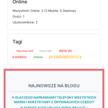
Online
W
s
z
y
s
t
k
i
c
h
O
n
l
i
n
e: 3 (3
M
o
b
i
l
e, 0
D
e
s
k
t
o
p)
G
o
ś
c
i: 1
U
ż
y
t
k
o
w
n
i
k
ó
w: 2
Tagi
dane do
Wizytówki NAP
Firmy NAP
przedsiębiorczy
kontaktu
interes
NAJNOWSZE NA BLOGU
DLACZEGO NAPRAWIAMY TELEFONY WSZYSTKICH
MAREK I KORZYSTAMY Z ORYGINALNYCH CZĘŚCI?
TARGET AUTO USŁUGA WYNAJMU AUT -