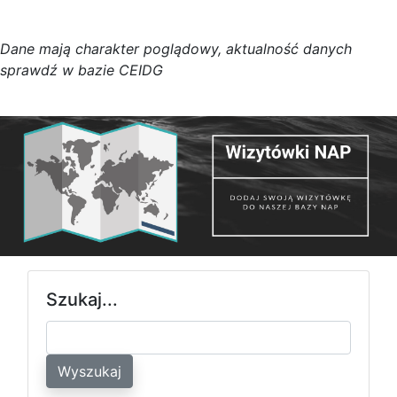
D
a
n
e
m
a
j
ą
c
h
a
r
a
k
t
e
r poglądowy,
a
k
t
u
a
l
n
o
ś
ć
d
a
n
y
c
h
s
p
r
a
w
d
ź w bazie CEIDG
Szukaj...
Wyszukaj