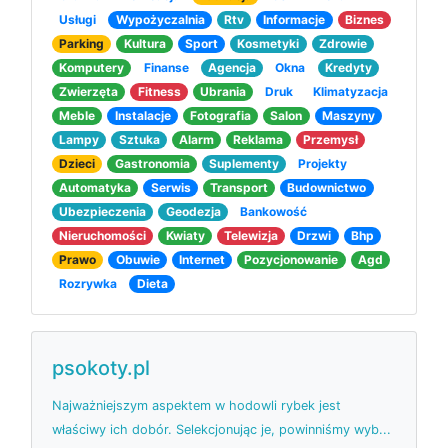
Usługi
Wypożyczalnia
Rtv
Informacje
Biznes
Parking
Kultura
Sport
Kosmetyki
Zdrowie
Komputery
Finanse
Agencja
Okna
Kredyty
Zwierzęta
Fitness
Ubrania
Druk
Klimatyzacja
Meble
Instalacje
Fotografia
Salon
Maszyny
Lampy
Sztuka
Alarm
Reklama
Przemysł
Dzieci
Gastronomia
Suplementy
Projekty
Automatyka
Serwis
Transport
Budownictwo
Ubezpieczenia
Geodezja
Bankowość
Nieruchomości
Kwiaty
Telewizja
Drzwi
Bhp
Prawo
Obuwie
Internet
Pozycjonowanie
Agd
Rozrywka
Dieta
psokoty.pl
Najważniejszym aspektem w hodowli rybek jest
właściwy ich dobór. Selekcjonując je, powinniśmy wyb...