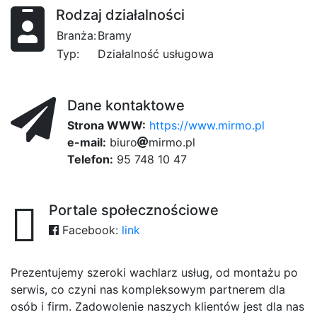
Rodzaj działalności
Branża:
Bramy
Typ:
Działalność usługowa
Dane kontaktowe
Strona WWW:
https://www.mirmo.pl
e-mail:
b
i
a
u
2f
r
o
0cf
m
i
r
02
m
81
o
.
p
l
Telefon:
95 748 10 47
Portale społecznościowe
Facebook:
link
Prezentujemy szeroki wachlarz usług, od montażu po
serwis, co czyni nas kompleksowym partnerem dla
osób i firm. Zadowolenie naszych klientów jest dla nas