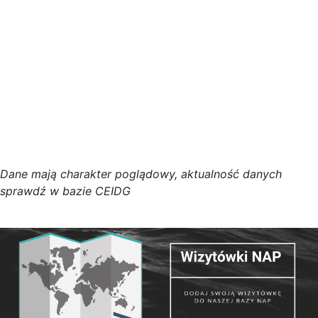
D
a
n
e
m
a
j
ą
c
h
a
r
a
k
t
e
r poglądowy,
a
k
t
u
a
l
n
o
ś
ć
d
a
n
y
c
h
s
p
r
a
w
d
ź w bazie CEIDG