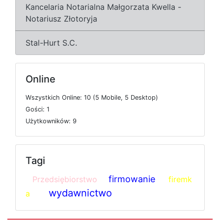
Kancelaria Notarialna Małgorzata Kwella -
Notariusz Złotoryja
Stal-Hurt S.C.
Online
W
s
z
y
s
t
k
i
c
h
O
n
l
i
n
e: 10 (5
M
o
b
i
l
e, 5
D
e
s
k
t
o
p)
G
o
ś
c
i: 1
U
ż
y
t
k
o
w
n
i
k
ó
w: 9
Tagi
firmowanie
Przedsiębiorstwo
firemk
wydawnictwo
a