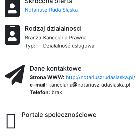
Skrócona oferta
Notariusz Ruda Śląska
-
Rodzaj działalności
Branża:
Kancelaria Prawna
Typ:
Działalność usługowa
Dane kontaktowe
Strona WWW:
http://notariuszrudaslaska.pl/
e-mail:
k
3
a
n
c
e
l
a
3
r
i
a
a
n
o
t
a
r
i
e
u
s
d15
z
r
u
d
f3
a
s
l
a
3fe
s
79
k
a
.
p
e8f
l
Telefon:
brak
Portale społecznościowe