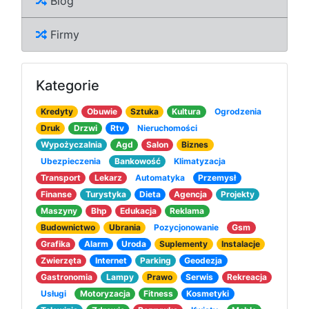
Blog
Firmy
Kategorie
Kredyty
Obuwie
Sztuka
Kultura
Ogrodzenia
Druk
Drzwi
Rtv
Nieruchomości
Wypożyczalnia
Agd
Salon
Biznes
Ubezpieczenia
Bankowość
Klimatyzacja
Transport
Lekarz
Automatyka
Przemysł
Finanse
Turystyka
Dieta
Agencja
Projekty
Maszyny
Bhp
Edukacja
Reklama
Budownictwo
Ubrania
Pozycjonowanie
Gsm
Grafika
Alarm
Uroda
Suplementy
Instalacje
Zwierzęta
Internet
Parking
Geodezja
Gastronomia
Lampy
Prawo
Serwis
Rekreacja
Usługi
Motoryzacja
Fitness
Kosmetyki