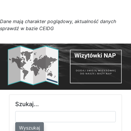
D
a
n
e
m
a
j
ą
c
h
a
r
a
k
t
e
r poglądowy,
a
k
t
u
a
l
n
o
ś
ć
d
a
n
y
c
h
s
p
r
a
w
d
ź w bazie CEIDG
Szukaj...
Wyszukaj