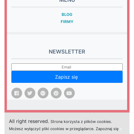
BLOG
FIRMY
NEWSLETTER
Zapisz się
All right reserved.
Strona
k
o
r
z
y
s
t
a z plików cookies.
M
o
ż
e
s
z
w
y
ł
ą
c
z
y
ć
p
l
i
k
i
c
o
o
k
i
e
s w przeglądarce.
Z
a
p
o
z
n
a
j
s
i
ę
z