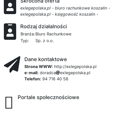
Skrócona oferta
exlegepolska.pl - biuro rachunkowe koszalin
-
exlegepolska.pl - księgowość koszalin
-
Rodzaj działalności
Branża:
Biuro Rachunkowe
Typ:
Sp. z o.o.
Dane kontaktowe
Strona WWW:
http://exlegepolska.pl
e-mail:
d
o
r
a
d
c
a
ee7
e
x
9
l
e
g
e
p
o
99
l
s
k
a
975
.
9d
p
l
Telefon:
94 716 40 58
Portale społecznościowe