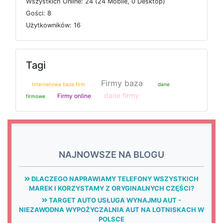
W
s
z
y
s
t
k
i
c
h
O
n
l
i
n
e: 24 (24
M
o
b
i
l
e, 0
D
e
s
k
t
o
p)
G
o
ś
c
i: 8
U
ż
y
t
k
o
w
n
i
k
ó
w: 16
Tagi
Firmy baza
Internetowa baza firm
dane
dane firmy
Firmy online
firmowe
NAJNOWSZE NA BLOGU
DLACZEGO NAPRAWIAMY TELEFONY WSZYSTKICH
MAREK I KORZYSTAMY Z ORYGINALNYCH CZĘŚCI?
TARGET AUTO USŁUGA WYNAJMU AUT -
NIEZAWODNA WYPOŻYCZALNIA AUT NA LOTNISKACH W
POLSCE