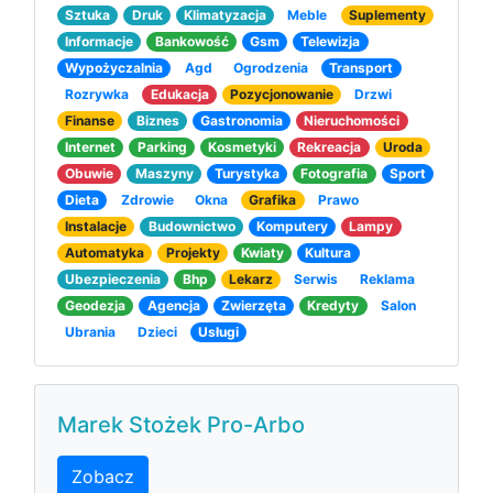
Sztuka
Druk
Klimatyzacja
Meble
Suplementy
Informacje
Bankowość
Gsm
Telewizja
Wypożyczalnia
Agd
Ogrodzenia
Transport
Rozrywka
Edukacja
Pozycjonowanie
Drzwi
Finanse
Biznes
Gastronomia
Nieruchomości
Internet
Parking
Kosmetyki
Rekreacja
Uroda
Obuwie
Maszyny
Turystyka
Fotografia
Sport
Dieta
Zdrowie
Okna
Grafika
Prawo
Instalacje
Budownictwo
Komputery
Lampy
Automatyka
Projekty
Kwiaty
Kultura
Ubezpieczenia
Bhp
Lekarz
Serwis
Reklama
Geodezja
Agencja
Zwierzęta
Kredyty
Salon
Ubrania
Dzieci
Usługi
Marek Stożek Pro-Arbo
Zobacz