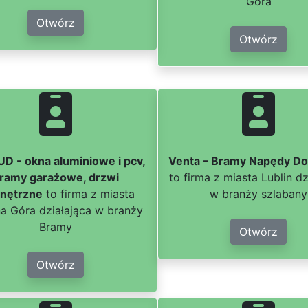
Góra
Otwórz
Otwórz
D - okna aluminiowe i pcv,
Venta – Bramy Napędy D
ramy garażowe, drzwi
to firma z miasta Lublin dz
nętrzne
to firma z miasta
w branży szlabany
na Góra działająca w branży
Bramy
Otwórz
Otwórz