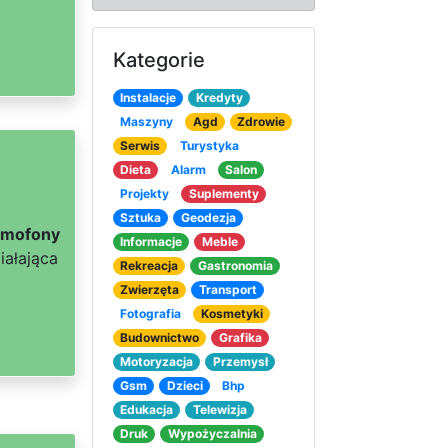
Kategorie
Instalacje
Kredyty
Maszyny
Agd
Zdrowie
Serwis
Turystyka
Dieta
Alarm
Salon
Projekty
Suplementy
Sztuka
Geodezja
omofony
Informacje
Meble
iałająca
Rekreacja
Gastronomia
Zwierzęta
Transport
Fotografia
Kosmetyki
Budownictwo
Grafika
Motoryzacja
Przemysł
Gsm
Dzieci
Bhp
Edukacja
Telewizja
Druk
Wypożyczalnia