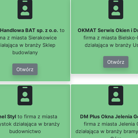
 Handlowa BAT sp. z o.o.
to
OKMAT Serwis Okien i D
rma z miasta Sierakowice
firma z miasta Bielsko-
iałająca w branży Sklep
działająca w branży Us
budowlany
Otwórz
Otwórz
el Styl
to firma z miasta
DM Plus Okna Jelenia G
łystok działająca w branży
firma z miasta Jelenia
budownictwo
działająca w branży bramy