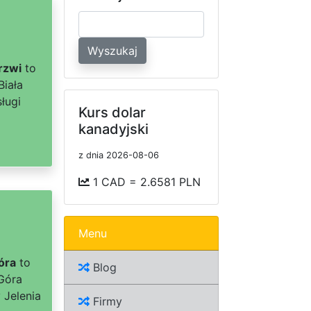
Wyszukaj
rzwi
to
Biała
ługi
Kurs dolar
kanadyjski
z dnia 2026-08-06
1 CAD = 2.6581 PLN
Menu
óra
to
Blog
 Góra
 Jelenia
Firmy