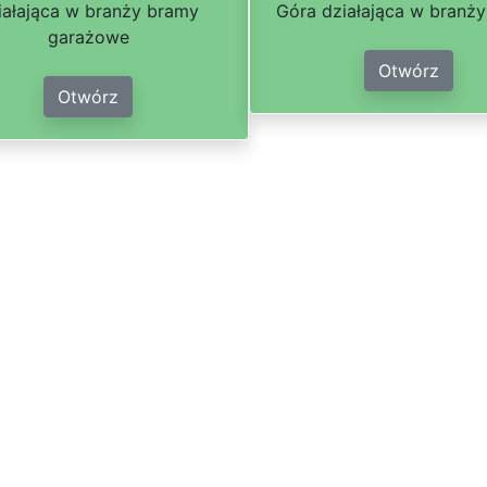
iałająca w branży bramy
Góra działająca w branży
garażowe
Otwórz
Otwórz