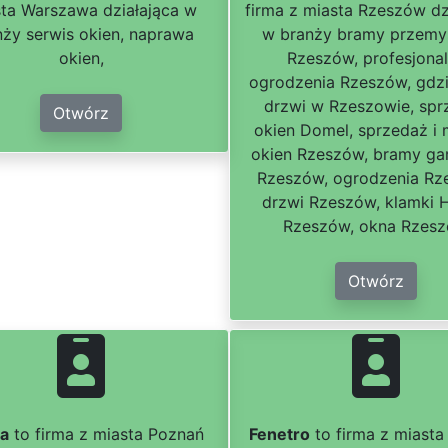
ta Warszawa działająca w
firma z miasta Rzeszów dz
nży serwis okien, naprawa
w branży bramy przemy
okien,
Rzeszów, profesjona
ogrodzenia Rzeszów, gdzi
drzwi w Rzeszowie, spr
Otwórz
okien Domel, sprzedaż i
okien Rzeszów, bramy g
Rzeszów, ogrodzenia Rz
drzwi Rzeszów, klamki
Rzeszów, okna Rzes
Otwórz
ra
to firma z miasta Poznań
Fenetro
to firma z miasta