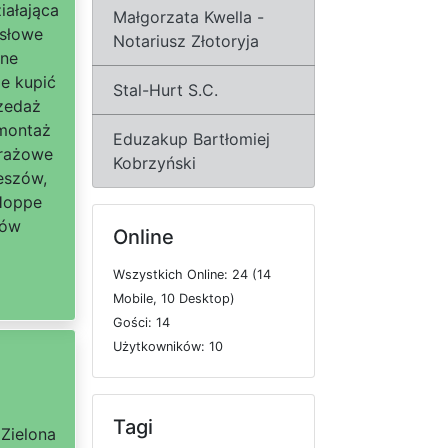
iałająca
Małgorzata Kwella -
słowe
Notariusz Złotoryja
lne
e kupić
Stal-Hurt S.C.
zedaż
 montaż
Eduzakup Bartłomiej
arażowe
Kobrzyński
eszów,
 Hoppe
zów
Online
W
s
z
y
s
t
k
i
c
h
O
n
l
i
n
e: 24 (14
M
o
b
i
l
e, 10
D
e
s
k
t
o
p)
G
o
ś
c
i: 14
U
ż
y
t
k
o
w
n
i
k
ó
w: 10
Tagi
 Zielona