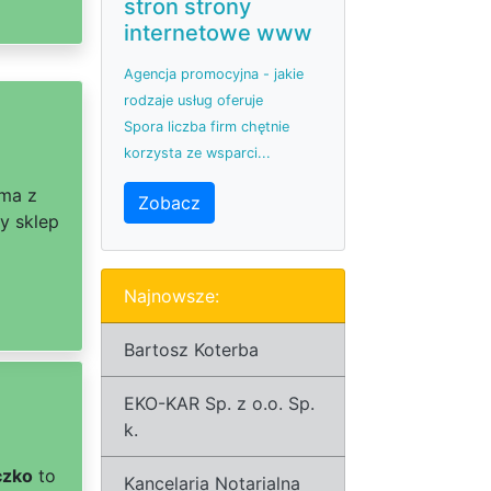
stron strony
internetowe www
Agencja promocyjna - jakie
rodzaje usług oferuje
Spora liczba firm chętnie
korzysta ze wsparci...
rma z
Zobacz
y sklep
Najnowsze:
Bartosz Koterba
EKO-KAR Sp. z o.o. Sp.
k.
czko
to
Kancelaria Notarialna