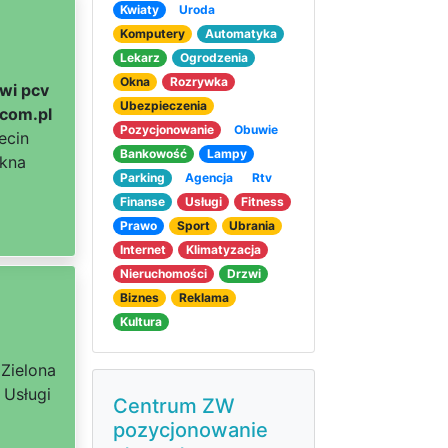
Kwiaty
Uroda
Komputery
Automatyka
Lekarz
Ogrodzenia
Okna
Rozrywka
wi pcv
Ubezpieczenia
.com.pl
Pozycjonowanie
Obuwie
ecin
Bankowość
Lampy
Okna
Parking
Agencja
Rtv
Finanse
Usługi
Fitness
Prawo
Sport
Ubrania
Internet
Klimatyzacja
Nieruchomości
Drzwi
Biznes
Reklama
Kultura
 Zielona
 Usługi
Centrum ZW
pozycjonowanie