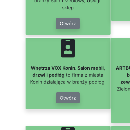
branży Salon Meblowy, Usługi,
sklep
Otwórz
Wnętrza VOX Konin. Salon mebli,
ARTBU
drzwi i podłóg
to firma z miasta
b
Konin działająca w branży podłogi
zew
Zielo
Otwórz