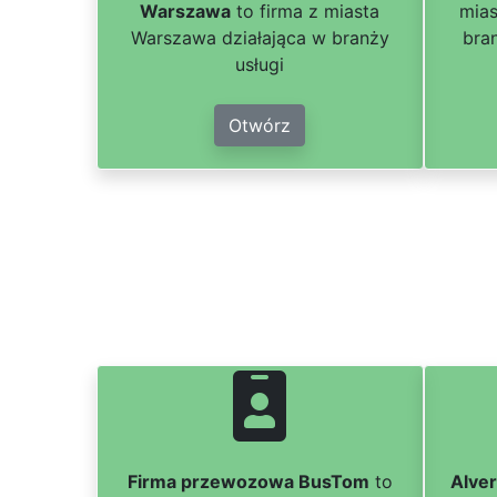
Warszawa
to firma z miasta
mias
Warszawa działająca w branży
bra
usługi
Otwórz
Firma przewozowa BusTom
to
Alve