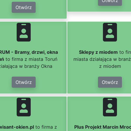
Otwórz
Otwórz
UM - Bramy, drzwi, okna
Sklepy z miodem
to fi
uń
to firma z miasta Toruń
miasta działająca w branż
ziałająca w branży Okna
z miodem
Otwórz
Otwórz
wisant-okien.pl
to firma z
Plus Projekt Marcin Mro