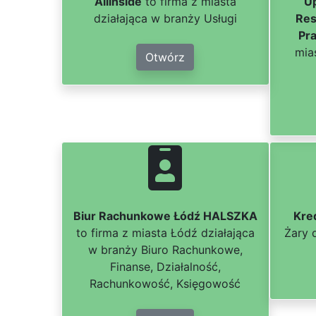
Allinside
to firma z miasta
U
działająca w branży Usługi
Res
Pr
mia
Otwórz
Biur Rachunkowe Łódź HALSZKA
Kre
to firma z miasta Łódź działająca
Żary 
w branży Biuro Rachunkowe,
Finanse, Działalność,
Rachunkowość, Księgowość