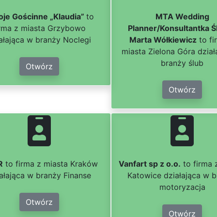
oje Gościnne „Klaudia”
to
MTA Wedding
irma z miasta Grzybowo
Planner/Konsultantka Ś
ałająca w branży Noclegi
Marta Wółkiewicz
to fi
miasta Zielona Góra dział
branży ślub
Otwórz
Otwórz
R
to firma z miasta Kraków
Vanfart sp z o.o.
to firma 
ałająca w branży Finanse
Katowice działająca w 
motoryzacja
Otwórz
Otwórz