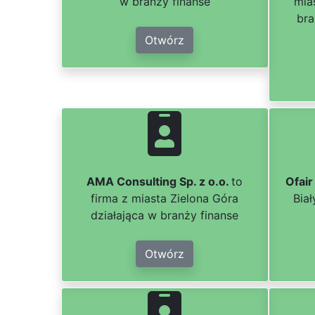
w branży finanse
mia
bra
Otwórz
AMA Consulting Sp. z o.o.
to
Ofair
firma z miasta Zielona Góra
Bia
działająca w branży finanse
Otwórz