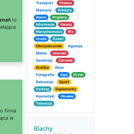
Transport
Fitness
Maszyny
Kredyty
Alarm
Projekty
oznań
to
Informacje
Kwiaty
ałająca
Nieruchomości
Rtv
Uroda
Dzieci
Ubezpieczenia
Agencja
Meble
Internet
Geodezja
Zdrowie
Grafika
Okna
Fotografia
Agd
Drzwi
Rekreacja
Sport
Parking
Suplementy
Kosmetyki
Obuwie
Telewizja
o firma
jąca w
Blachy