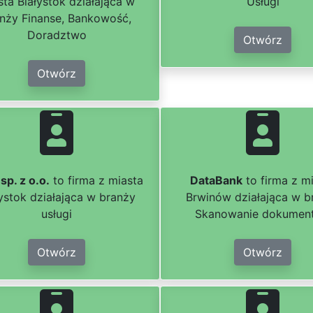
sta Białystok działająca w
Usługi
nży Finanse, Bankowość,
Doradztwo
Otwórz
Otwórz
 sp. z o.o.
to firma z miasta
DataBank
to firma z m
łystok działająca w branży
Brwinów działająca w b
usługi
Skanowanie dokumen
Otwórz
Otwórz