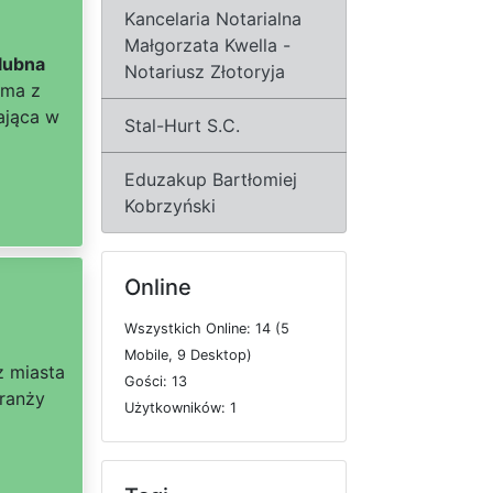
Kancelaria Notarialna
Małgorzata Kwella -
lubna
Notariusz Złotoryja
rma z
ająca w
Stal-Hurt S.C.
Eduzakup Bartłomiej
Kobrzyński
Online
W
s
z
y
s
t
k
i
c
h
O
n
l
i
n
e: 14 (5
M
o
b
i
l
e, 9
D
e
s
k
t
o
p)
z miasta
G
o
ś
c
i: 13
branży
U
ż
y
t
k
o
w
n
i
k
ó
w: 1