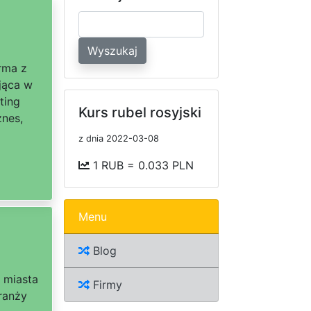
Wyszukaj
rma z
jąca w
ting
Kurs rubel rosyjski
znes,
z dnia 2022-03-08
1 RUB = 0.033 PLN
Menu
Blog
z miasta
Firmy
ranży