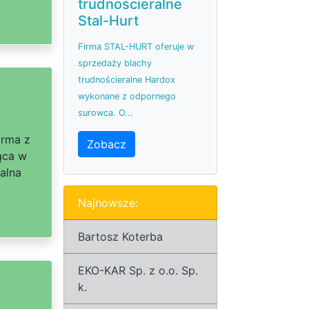
trudnościeralne
Stal-Hurt
Firma STAL-HURT oferuje w
sprzedaży blachy
trudnościeralne Hardox
wykonane z odpornego
surowca. O...
irma z
Zobacz
ąca w
alna
Najnowsze:
Bartosz Koterba
EKO-KAR Sp. z o.o. Sp.
k.