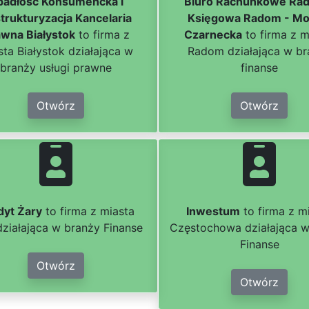
padłość Konsumencka i
Biuro Rachunkowe Ra
trukturyzacja Kancelaria
Księgowa Radom - Mo
awna Białystok
to firma z
Czarnecka
to firma z m
sta Białystok działająca w
Radom działająca w br
branży usługi prawne
finanse
Otwórz
Otwórz
dyt Żary
to firma z miasta
Inwestum
to firma z m
działająca w branży Finanse
Częstochowa działająca w
Finanse
Otwórz
Otwórz