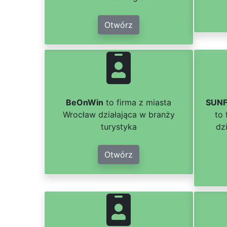
Otwórz
BeOnWin
to firma z miasta
SUNF
Wrocław działająca w branży
to
turystyka
dz
Otwórz