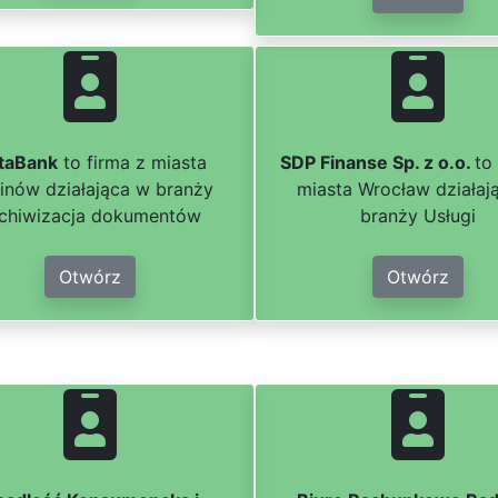
taBank
to firma z miasta
SDP Finanse Sp. z o.o.
to
inów działająca w branży
miasta Wrocław działaj
chiwizacja dokumentów
branży Usługi
Otwórz
Otwórz