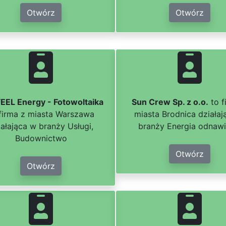
Otwórz
Otwórz
EEL Energy - Fotowoltaika
Sun Crew Sp. z o.o.
to f
 firma z miasta Warszawa
miasta Brodnica działaj
iałająca w branży Usługi,
branży Energia odnawi
Budownictwo
Otwórz
Otwórz