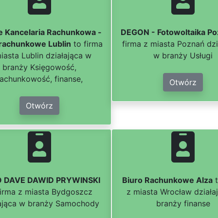
e Kancelaria Rachunkowa -
DEGON - Fotowoltaika P
 rachunkowe Lublin
to firma
firma z miasta Poznań dzi
iasta Lublin działająca w
w branży Usługi
branży Księgowość,
rachunkowość, finanse,
Otwórz
Otwórz
 DAVE DAWID PRYWINSKI
Biuro Rachunkowe Alza
t
firma z miasta Bydgoszcz
z miasta Wrocław działa
łająca w branży Samochody
branży finanse