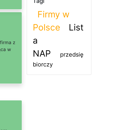
Tagi
Firmy w
Polsce
List
a
 firma z
ąca w
NAP
przedsię
biorczy