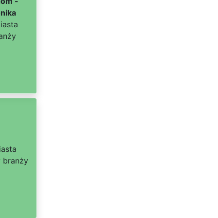
dom -
nika
iasta
anży
iasta
 branży