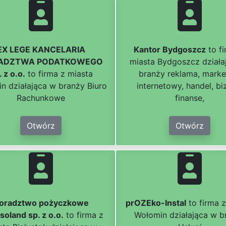
EX LEGE KANCELARIA
Kantor Bydgoszcz
to fi
ADZTWA PODATKOWEGO
miasta Bydgoszcz działa
. z o.o.
to firma z miasta
branży reklama, marke
in działająca w branży Biuro
internetowy, handel, bi
Rachunkowe
finanse,
Otwórz
Otwórz
oradztwo pożyczkowe
prOZEko-Instal
to firma 
soland sp. z o.o.
to firma z
Wołomin działająca w b