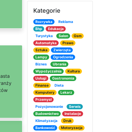
Kategorie
Rozrywka
Reklama
Bhp
Edukacja
Turystyka
Salon
Gsm
Automatyka
Prawo
Sztuka
Zwierzęta
Lampy
Ogrodzenia
Biznes
Ubrania
Wypożyczalnia
Kultura
iasta
Usługi
Gastronomia
ranży
Finanse
Dieta
tów
Komputery
Lekarz
Przemysł
Pozycjonowanie
Serwis
Budownictwo
Instalacje
Klimatyzacja
Druk
Bankowość
Motoryzacja