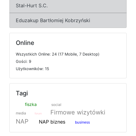
Stal-Hurt S.C.
Eduzakup Bartłomiej Kobrzyński
Online
W
s
z
y
s
t
k
i
c
h
O
n
l
i
n
e: 24 (17
M
o
b
i
l
e, 7
D
e
s
k
t
o
p)
G
o
ś
c
i: 9
U
ż
y
t
k
o
w
n
i
k
ó
w: 15
Tagi
fiszka
social
Firmowe wizytówki
media
forum
NAP
NAP biznes
business