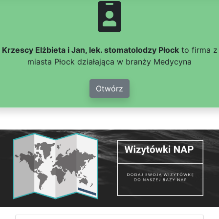
Krzescy Elżbieta i Jan, lek. stomatolodzy Płock
to firma z
miasta Płock działająca w branży Medycyna
Otwórz