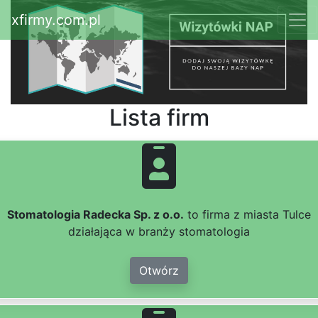
xfirmy.com.pl
Lista firm
Stomatologia Radecka Sp. z o.o.
to firma z miasta Tulce
działająca w branży stomatologia
Otwórz