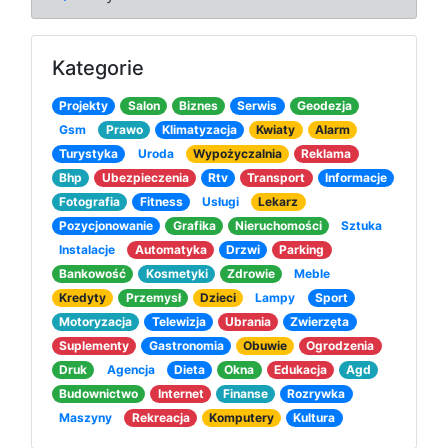
Kategorie
Projekty
Salon
Biznes
Serwis
Geodezja
Gsm
Prawo
Klimatyzacja
Kwiaty
Alarm
Turystyka
Uroda
Wypożyczalnia
Reklama
Bhp
Ubezpieczenia
Rtv
Transport
Informacje
Fotografia
Fitness
Usługi
Lekarz
Pozycjonowanie
Grafika
Nieruchomości
Sztuka
Instalacje
Automatyka
Drzwi
Parking
Bankowość
Kosmetyki
Zdrowie
Meble
Kredyty
Przemysł
Dzieci
Lampy
Sport
Motoryzacja
Telewizja
Ubrania
Zwierzęta
Suplementy
Gastronomia
Obuwie
Ogrodzenia
Druk
Agencja
Dieta
Okna
Edukacja
Agd
Budownictwo
Internet
Finanse
Rozrywka
Maszyny
Rekreacja
Komputery
Kultura