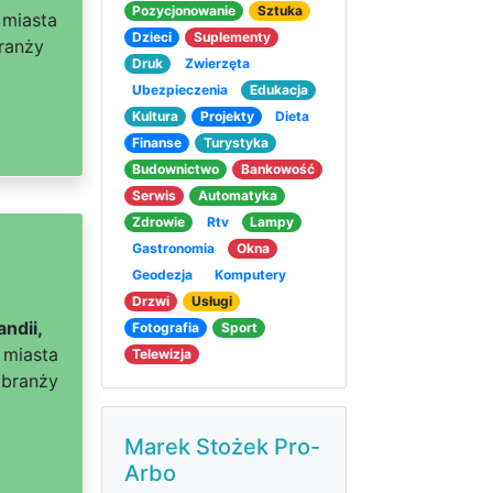
Pozycjonowanie
Sztuka
 miasta
Dzieci
Suplementy
branży
Druk
Zwierzęta
Ubezpieczenia
Edukacja
Kultura
Projekty
Dieta
Finanse
Turystyka
Budownictwo
Bankowość
Serwis
Automatyka
Zdrowie
Rtv
Lampy
Gastronomia
Okna
Geodezja
Komputery
Drzwi
Usługi
ndii,
Fotografia
Sport
 miasta
Telewizja
 branży
Marek Stożek Pro-
Arbo