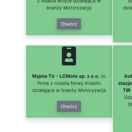
z miasta Brójce działająca w
t
branży Motoryzacja
dzi
Otwórz
Myjnia Tir - LCMoto sp. z o.o.
to
Aut
firma z miasta Nowy Kisielin
stacj
działająca w branży Motoryzacja
TIR
Gda
S
Otwórz