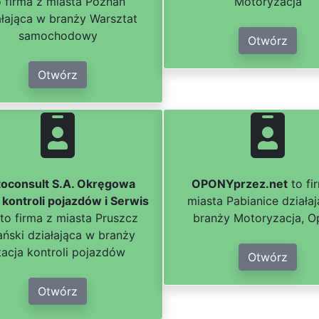
o firma z miasta Poznań
Motoryzacja
ałająca w branży Warsztat
samochodowy
Otwórz
Otwórz
oconsult S.A. Okręgowa
OPONYprzez.net
to fi
a kontroli pojazdów i Serwis
miasta Pabianice działa
to firma z miasta Pruszcz
branży Motoryzacja, 
ński działająca w branży
tacja kontroli pojazdów
Otwórz
Otwórz