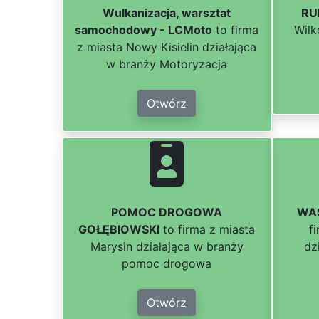
Wulkanizacja, warsztat
RU
samochodowy - LCMoto
to firma
Wilk
z miasta Nowy Kisielin działająca
w branży Motoryzacja
Otwórz
POMOC DROGOWA
WAS
GOŁĘBIOWSKI
to firma z miasta
f
Marysin działająca w branży
dz
pomoc drogowa
Otwórz