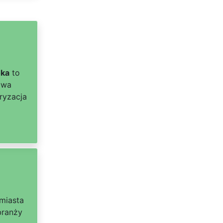
oka
to
awa
ryzacja
 miasta
branży