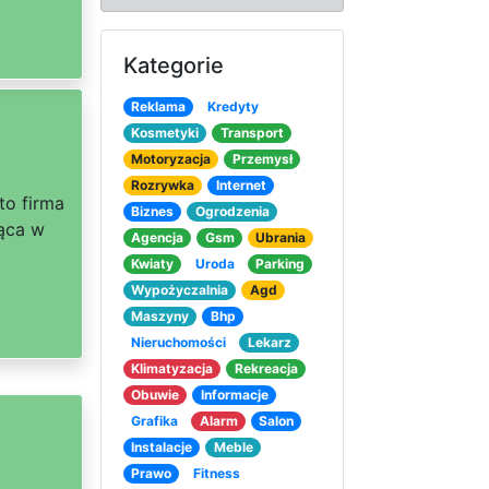
Kategorie
Reklama
Kredyty
Kosmetyki
Transport
Motoryzacja
Przemysł
Rozrywka
Internet
to firma
Biznes
Ogrodzenia
jąca w
Agencja
Gsm
Ubrania
Kwiaty
Uroda
Parking
Wypożyczalnia
Agd
Maszyny
Bhp
Nieruchomości
Lekarz
Klimatyzacja
Rekreacja
Obuwie
Informacje
Grafika
Alarm
Salon
Instalacje
Meble
Prawo
Fitness