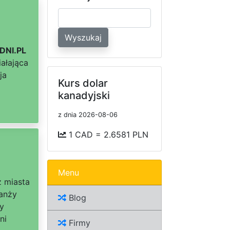
Wyszukaj
DNI.PL
iałająca
ja
Kurs dolar
kanadyjski
z dnia 2026-08-06
1 CAD = 2.6581 PLN
Menu
z miasta
ranży
Blog
y
ni
Firmy