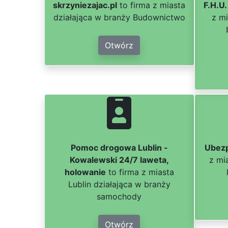
skrzyniezajac.pl
to firma z miasta
F.H.U
działająca w branży Budownictwo
z mi
Otwórz
Pomoc drogowa Lublin -
Ubezp
Kowalewski 24/7 laweta,
z mi
holowanie
to firma z miasta
Lublin działająca w branży
samochody
Otwórz