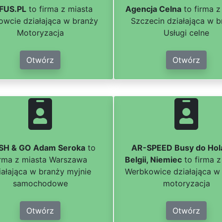
FUS.PL
to firma z miasta
Agencja Celna
to firma z
owcie działająca w branży
Szczecin działająca w 
Motoryzacja
Usługi celne
Otwórz
Otwórz
H & GO Adam Seroka
to
AR-SPEED Busy do Hola
irma z miasta Warszawa
Belgii, Niemiec
to firma z
iałająca w branży myjnie
Werbkowice działająca w
samochodowe
motoryzacja
Otwórz
Otwórz