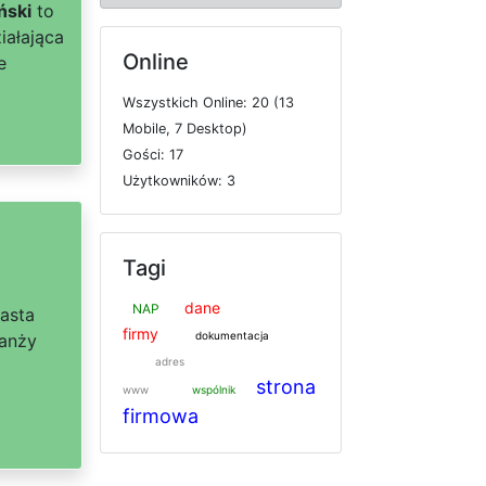
ński
to
iałająca
Online
e
W
s
z
y
s
t
k
i
c
h
O
n
l
i
n
e: 20 (13
M
o
b
i
l
e, 7
D
e
s
k
t
o
p)
G
o
ś
c
i: 17
U
ż
y
t
k
o
w
n
i
k
ó
w: 3
Tagi
dane
NAP
iasta
firmy
dokumentacja
ranży
adres
strona
www
wspólnik
firmowa