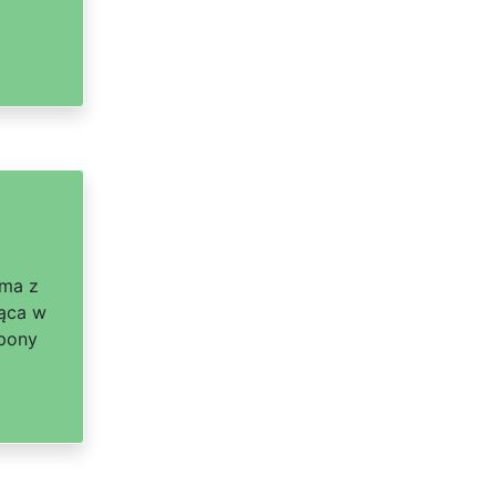
rma z
jąca w
Opony