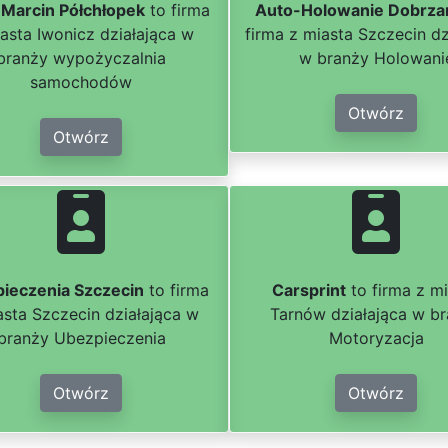
. Marcin Półchłopek
to firma
Auto-Holowanie Dobrza
asta Iwonicz działająca w
firma z miasta Szczecin dz
branży wypożyczalnia
w branży Holowani
samochodów
Otwórz
Otwórz
ieczenia Szczecin
to firma
Carsprint
to firma z m
asta Szczecin działająca w
Tarnów działająca w b
branży Ubezpieczenia
Motoryzacja
Otwórz
Otwórz