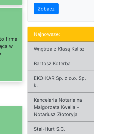
Zobacz
Najnowsze:
to firma
jąca w
Wnętrza z Klasą Kalisz
e
Bartosz Koterba
EKO-KAR Sp. z o.o. Sp.
k.
Kancelaria Notarialna
Małgorzata Kwella -
Notariusz Złotoryja
Stal-Hurt S.C.